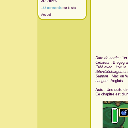
ARCHIVES
167 connectés
sur le site
Accueil
Date de sortie
: 1er
Créateur
: Bregegra
Créé avec
: Hyrule
Site/téléchargemen
Support
: Mac ou W
Langue
: Anglais
Note
: Une suite dir
Ce chapitre est d'u