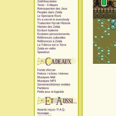
Zeld'Anecdotes
Tests - Critiques
Retrospection des Jeux
Peuples dans Zelda
Le Spectacle Rock
It's a secret to everybody
Traduction Hyrule Historia
Histoire des Zelda
Ecriture hylienne
Evolution persos
/
ennemis
Références culturelles
Références à Zelda
La Triforce est s/ Terre
Zelda en vidéo
Speedrun
Fonds d'écran
Polices / icônes / thèmes
Musiques Midi
Musiques MP3
Sonneries/thèmes mobiles
Partitions
Petits jeux et logiciels
Awards reçus /
F.A.Q.
Nostalgie...