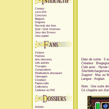
Contact
Livre d'Or
Concours
Blagues
Enigmes
Records des fans
Quiz
/
Quiz musicaux
Jeux des Erreurs
Jeux papier
Fictions
Poèmes
Date de sortie
: 5 a
Arts (dessins)
Créateur
: Bregegra
Gifs animés
Trucages
Créé avec
: Hyrule
Compositions
Site/téléchargemen
Réalisations physiques
Support
: Mac ou W
Tatouages
Langue
: Anglais
Cosplays
Papercrafts
Note
: Une suite dir
Collections
Ce chapitre est d'u
Cadeaux au PdZ
Articles