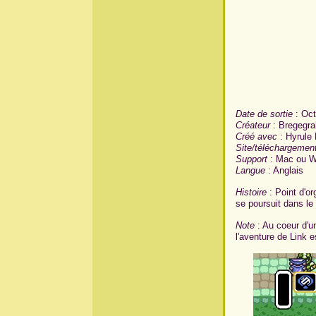
Date de sortie
: Oct
Créateur
: Bregegra
Créé avec
: Hyrule
Site/téléchargemen
Support
: Mac ou W
Langue
: Anglais
Histoire
: Point d'or
se poursuit dans le
Note
: Au coeur d'u
l'aventure de Link e