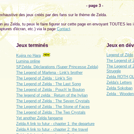
- page 3 -
-exhaustive des jeux créés par des fans sur le thème de Zelda.
un jeu Zelda, tu peux le faire figurer sur cette page en envoyant TOUTES les i
ptures d'écran, etc.) via la page
Contact
.
Jeux terminés
Jeux en dé
Legend of Zildo
Kujira no Hara
The Legend of 
Lumina online
The Legend of Z
SPZelda: Déclarations (Super Princesse Zelda)
Struggle
The Legend of Marlena - Link's brother
Zelda ROTH,OL
The Legend of Zelda : Link's Sin
Zelda's Letters
The Legend of Zelda : The Last Song
Zelda Sokoban
The Legend of Zelda : Pouch' le Bouton
Zelda : Wooden
The legend of zelda : Return of the hylian
The Legend of Zelda : The Seven Crystals
The Legend of Zelda : The Stone of Faces
The Legend of Zelda : The Two Crystals
Yet another Zelda fangame
Zelda A link to futur - chapter 1: the departure
Zelda A link to futur - chapter 2: the travel