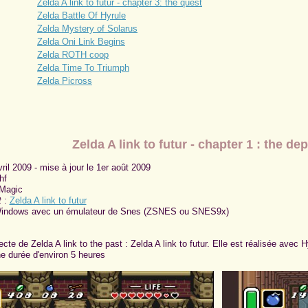
Zelda A link to futur - chapter 3: the quest
Zelda Battle Of Hyrule
Zelda Mystery of Solarus
Zelda Oni Link Begins
Zelda ROTH coop
Zelda Time To Triumph
Zelda Picross
Zelda A link to futur - chapter 1 : the d
vril 2009 - mise à jour le 1er août 2009
hf
 Magic
t
:
Zelda A link to futur
indows avec un émulateur de Snes (ZSNES ou SNES9x)
ecte de Zelda A link to the past : Zelda A link to futur. Elle est réalisée ave
ne durée d'environ 5 heures