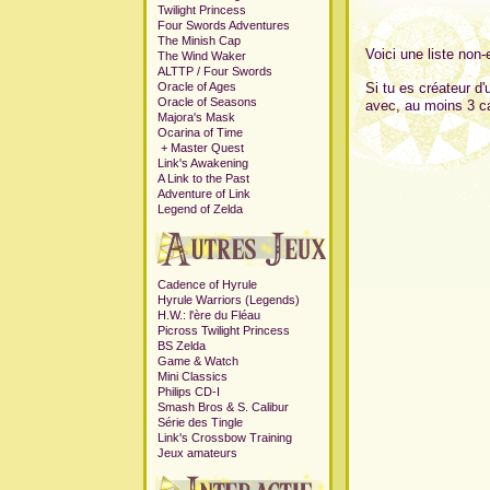
Twilight Princess
Four Swords Adventures
The Minish Cap
Voici une liste non
The Wind Waker
ALTTP / Four Swords
Oracle of Ages
Si tu es créateur d'
Oracle of Seasons
avec, au moins 3 ca
Majora's Mask
Ocarina of Time
+
Master Quest
Link's Awakening
A Link to the Past
Adventure of Link
Legend of Zelda
Cadence of Hyrule
Hyrule Warriors (Legends)
H.W.: l'ère du Fléau
Picross Twilight Princess
BS Zelda
Game & Watch
Mini Classics
Philips CD-I
Smash Bros & S. Calibur
Série des Tingle
Link's Crossbow Training
Jeux amateurs