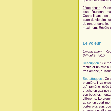
que le boss tente d
2ème phase
: Quand
plus sécurisant, ma
Quand il lance sa s
barre de vie diminue
de rentrer dans les 
maximum. Répète ce
Le Voleur
Emplacement
: Rep
Difficulté
: 5/10
Description
: Ce mon
reptile et un être hu
très amène, surtout
Ses attaques
: Ce b
première, il va env
qu'il ramène l'épée à
crache un gaz noir à
son bouclier, il en
différents. Le prem
au sol un court mom
porter plusieurs co
attaque tourbillon 