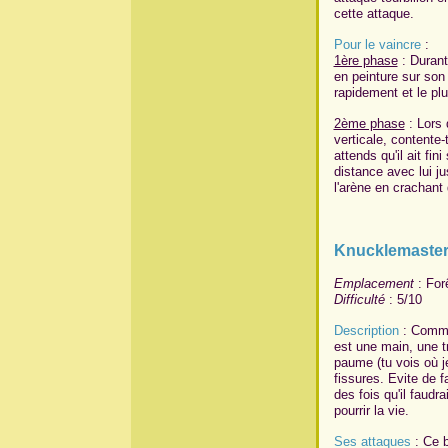
cette attaque.
Pour le vaincre
:
1ère phase
: Durant 
en peinture sur son 
rapidement et le plu
2ème phase
: Lors 
verticale, contente-
attends qu'il ait fi
distance avec lui ju
l'arène en crachant 
Knucklemaste
Emplacement
: For
Difficulté
: 5/10
Description
: Comme 
est une main, une tr
paume (tu vois où j
fissures. Evite de 
des fois qu'il faudra
pourrir la vie.
Ses attaques
: Ce b