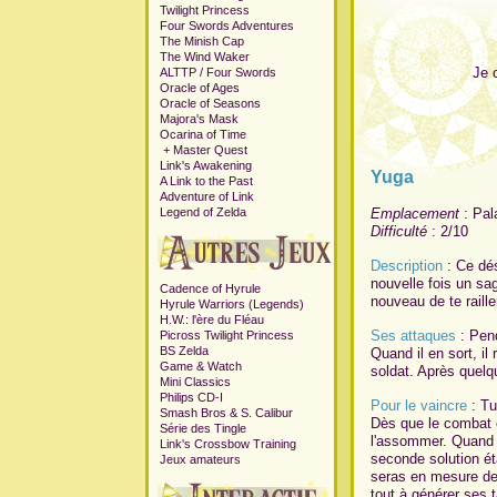
Twilight Princess
Four Swords Adventures
The Minish Cap
The Wind Waker
Je 
ALTTP / Four Swords
Oracle of Ages
Oracle of Seasons
Majora's Mask
Ocarina of Time
+
Master Quest
Link's Awakening
Yuga
A Link to the Past
Adventure of Link
Legend of Zelda
Emplacement
: Pala
Difficulté
: 2/10
Description
: Ce dés
nouvelle fois un sag
Cadence of Hyrule
nouveau de te raille
Hyrule Warriors (Legends)
H.W.: l'ère du Fléau
Ses attaques
: Pend
Picross Twilight Princess
BS Zelda
Quand il en sort, il
Game & Watch
soldat. Après quelq
Mini Classics
Philips CD-I
Pour le vaincre
: Tu
Smash Bros & S. Calibur
Dès que le combat c
Série des Tingle
l'assommer. Quand il
Link's Crossbow Training
seconde solution éta
Jeux amateurs
seras en mesure de l
tout à générer ses t