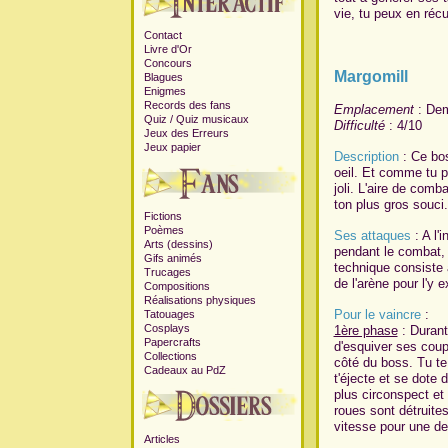
vie, tu peux en récu
Contact
Livre d'Or
Concours
Margomill
Blagues
Enigmes
Records des fans
Emplacement
: Dem
Quiz
/
Quiz musicaux
Difficulté
: 4/10
Jeux des Erreurs
Jeux papier
Description
: Ce bos
oeil. Et comme tu pe
joli. L'aire de comb
ton plus gros souci.
Fictions
Poèmes
Ses attaques
: A l'
Arts (dessins)
pendant le combat, 
Gifs animés
technique consiste 
Trucages
de l'arène pour l'y e
Compositions
Réalisations physiques
Pour le vaincre
:
Tatouages
Cosplays
1ère phase
: Durant
Papercrafts
d'esquiver ses coups
Collections
côté du boss. Tu te 
Cadeaux au PdZ
t'éjecte et se dote 
plus circonspect et 
roues sont détruite
vitesse pour une d
Articles