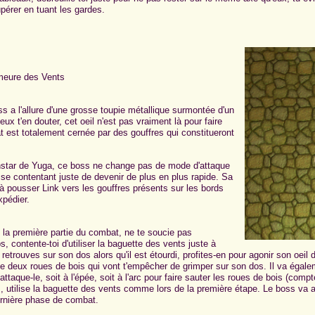
pérer en tuant les gardes.
eure des Vents
s a l'allure d'une grosse toupie métallique surmontée d'un
ux t'en douter, cet oeil n'est pas vraiment là pour faire
at est totalement cernée par des gouffres qui constitueront
instar de Yuga, ce boss ne change pas de mode d'attaque
se contentant juste de devenir de plus en plus rapide. Sa
à pousser Link vers les gouffres présents sur les bords
xpédier.
 la première partie du combat, ne te soucie pas
, contente-toi d'utiliser la baguette des vents juste à
retrouves sur son dos alors qu'il est étourdi, profites-en pour agonir son oei
de deux roues de bois qui vont t'empêcher de grimper sur son dos. Il va égalem
attaque-le, soit à l'épée, soit à l'arc pour faire sauter les roues de bois (com
s, utilise la baguette des vents comme lors de la première étape. Le boss va a
ernière phase de combat.