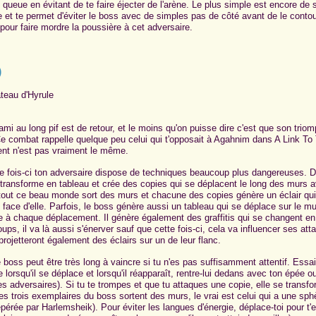
e queue en évitant de te faire éjecter de l'arène
. Le plus simple est encore de s
e et te permet d'éviter le boss avec de simples pas de côté avant de le conto
pour faire mordre la poussière à cet adversaire.
)
teau d'Hyrule
ami au long pif est de retour, et le moins qu'on puisse dire c'est que son trio
e combat rappelle quelque peu celui qui t'opposait à Agahnim dans A Link To
nt n'est pas vraiment le même.
e fois-ci ton adversaire dispose de techniques beaucoup plus dangereuses. D
e transforme en tableau et crée des copies qui se déplacent le long des murs a
tout ce beau monde sort des murs et chacune des copies génère un éclair qu
 face d'elle. Parfois, le boss génère aussi un tableau qui se déplace sur le m
e à chaque déplacement. Il génère également des graffitis qui se changent en
ps, il va là aussi s'énerver sauf que cette fois-ci, cela va influencer ses at
projetteront également des éclairs sur un de leur flanc.
 boss peut être très long à vaincre si tu n'es pas suffisamment attentif. Essai
 lorsqu'il se déplace et lorsqu'il réapparaît, rentre-lui dedans avec ton épée ou
es adversaires). Si tu te trompes et que tu attaques une copie, elle se transf
es trois exemplaires du boss sortent des murs, le vrai est celui qui a une sph
repérée par Harlemsheik). Pour éviter les langues d'énergie, déplace-toi pour t'e