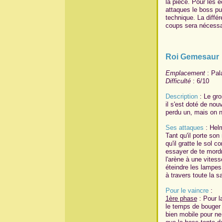
la pièce. Pour les é
attaques le boss pu
technique. La diffé
coups sera nécessai
Roi Gemesaur
Emplacement
: Pal
Difficulté
: 6/10
Description
: Le gro
il s'est doté de nou
perdu un, mais on n
Ses attaques
: Helm
Tant qu'il porte son
qu'il gratte le sol 
essayer de te mordr
l'arène à une vites
éteindre les lampes 
à travers toute la sa
Pour le vaincre
:
1ère phase
: Pour l
le temps de bouger (
bien mobile pour ne