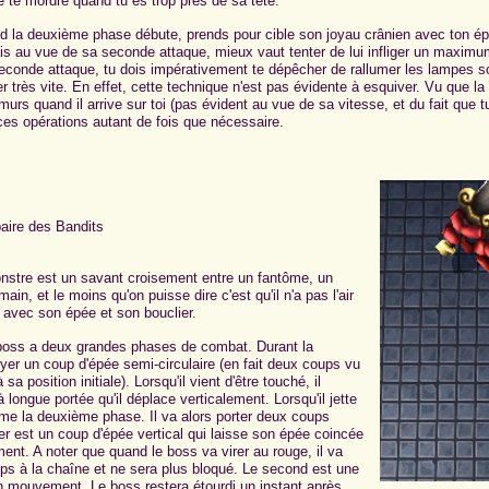
e te mordre quand tu es trop près de sa tête.
 la deuxième phase débute, prends pour cible son joyau crânien avec ton épé
is au vue de sa seconde attaque, mieux vaut tenter de lui infliger un maximum
econde attaque, tu dois impérativement te dépêcher de rallumer les lampes sou
r très vite. En effet, cette technique n'est pas évidente à esquiver. Vu que la 
murs quand il arrive sur toi (pas évident au vue de sa vitesse, et du fait que t
s opérations autant de fois que nécessaire.
aire des Bandits
stre est un savant croisement entre un fantôme, un
main, et le moins qu'on puisse dire c'est qu'il n'a pas l'air
 avec son épée et son bouclier.
oss a deux grandes phases de combat. Durant la
oyer un coup d'épée semi-circulaire (en fait deux coups vu
 sa position initiale). Lorsqu'il vient d'être touché, il
 longue portée qu'il déplace verticalement. Lorsqu'il jette
tame la deuxième phase. Il va alors porter deux coups
ier est un coup d'épée vertical qui laisse son épée coincée
ent. A noter que quand le boss va virer au rouge, il va
ups à la chaîne et ne sera plus bloqué. Le second est une
en mouvement. Le boss restera étourdi un instant après