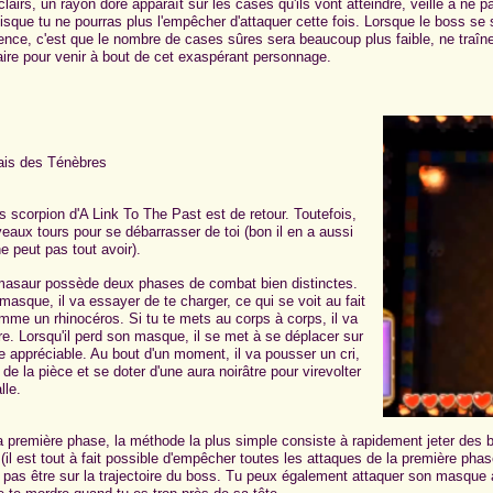
clairs, un rayon doré apparaît sur les cases qu'ils vont atteindre, veille à ne 
isque tu ne pourras plus l'empêcher d'attaquer cette fois. Lorsque le boss se
rence, c'est que le nombre de cases sûres sera beaucoup plus faible, ne traîne
re pour venir à bout de cet exaspérant personnage.
ais des Ténèbres
s scorpion d'A Link To The Past est de retour. Toutefois,
veaux tours pour se débarrasser de toi (bon il en a aussi
e peut pas tout avoir).
asaur possède deux phases de combat bien distinctes.
 masque, il va essayer de te charger, ce qui se voit au fait
comme un rhinocéros. Si tu te mets au corps à corps, il va
e. Lorsqu'il perd son masque, il se met à se déplacer sur
se appréciable. Au bout d'un moment, il va pousser un cri,
de la pièce et se doter d'une aura noirâtre pour virevolter
lle.
a première phase, la méthode la plus simple consiste à rapidement jeter des 
il est tout à fait possible d'empêcher toutes les attaques de la première phase
 pas être sur la trajectoire du boss. Tu peux également attaquer son masque