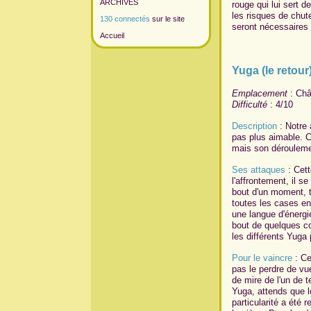
ARCHIVES
rouge qui lui sert d
les risques de chut
130 connectés
sur le site
seront nécessaires 
Accueil
Yuga (le retour
Emplacement
: Châ
Difficulté
: 4/10
Description
: Notre 
pas plus aimable. C
mais son dérouleme
Ses attaques
: Cett
l'affrontement, il s
bout d'un moment, 
toutes les cases en
une langue d'énergi
bout de quelques cou
les différents Yuga 
Pour le vaincre
: Ce
pas le perdre de vue
de mire de l'un de t
Yuga, attends que l
particularité a été 