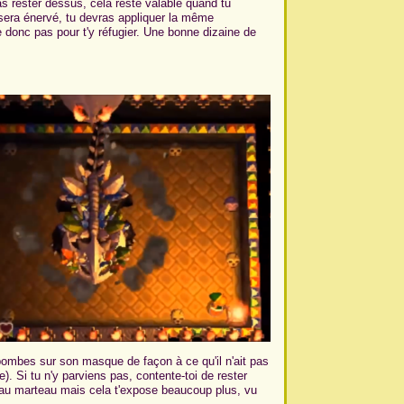
pas rester dessus, cela reste valable quand tu
 sera énervé, tu devras appliquer la même
 donc pas pour t'y réfugier. Une bonne dizaine de
bombes sur son masque de façon à ce qu'il n'ait pas
). Si tu n'y parviens pas, contente-toi de rester
 au marteau mais cela t'expose beaucoup plus, vu