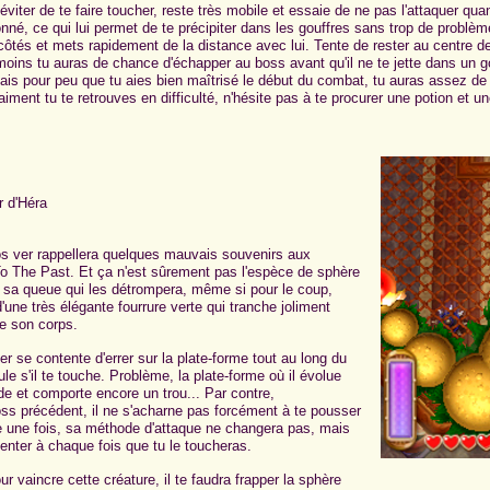
éviter de te faire toucher, reste très mobile et essaie de ne pas l'attaquer quand
nné, ce qui lui permet de te précipiter dans les gouffres sans trop de problème
 côtés et mets rapidement de la distance avec lui. Tente de rester au centre de
moins tu auras de chance d'échapper au boss avant qu'il ne te jette dans un go
mais pour peu que tu aies bien maîtrisé le début du combat, tu auras assez de 
raiment tu te retrouves en difficulté, n'hésite pas à te procurer une potion et un
r d'Héra
s ver rappellera quelques mauvais souvenirs aux
o The Past. Et ça n'est sûrement pas l'espèce de sphère
e sa queue qui les détrompera, même si pour le coup,
'une très élégante fourrure verte qui tranche joliment
de son corps.
er se contente d'errer sur la plate-forme tout au long du
e s'il te touche. Problème, la plate-forme où il évolue
de et comporte encore un trou... Par contre,
ss précédent, il ne s'acharne pas forcément à te pousser
e une fois, sa méthode d'attaque ne changera pas, mais
nter à chaque fois que tu le toucheras.
ur vaincre cette créature, il te faudra frapper la sphère