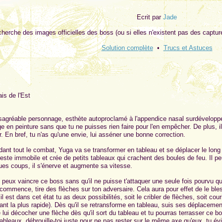
Ecrit par
Jade
cherche des images officielles des boss (ou si elles n'existent pas des captur
Solution complète
•
Trucs et Astuces
is de l'Est
agréable personnage, esthète autoproclamé à l'appendice nasal surdévelopp
e en peinture sans que tu ne puisses rien faire pour l'en empêcher. De plus, i
r. En bref, tu n'as qu'une envie, lui asséner une bonne correction.
ant tout le combat, Yuga va se transformer en tableau et se déplacer le long
 reste immobile et crée de petits tableaux qui crachent des boules de feu. Il pe
ues coups, il s'énerve et augmente sa vitesse.
 peux vaincre ce boss sans qu'il ne puisse t'attaquer une seule fois pourvu qu
ommence, tire des flèches sur ton adversaire. Cela aura pour effet de le bles
 est dans cet état tu as deux possibilités, soit le cribler de flèches, soit cour
nt la plus rapide). Dès qu'il se retransforme en tableau, suis ses déplacement
ui décocher une flèche dès qu'il sort du tableau et tu pourras terrasser ce bo
ableaux, débrouille-toi juste pour ne pas rester sur le même axe qu'eux, tu évi