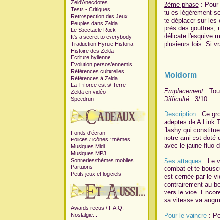
Zeld'Anecdotes
2ème phase
: Pour 
Tests - Critiques
tu es légèrement so
Retrospection des Jeux
te déplacer sur les
Peuples dans Zelda
près des gouffres, 
Le Spectacle Rock
délicate l'esquive 
It's a secret to everybody
plusieurs fois. Si v
Traduction Hyrule Historia
Histoire des Zelda
Ecriture hylienne
Evolution persos
/
ennemis
Références culturelles
Moldorm
Références à Zelda
La Triforce est s/ Terre
Emplacement
: Tou
Zelda en vidéo
Difficulté
: 3/10
Speedrun
Description
: Ce gro
adeptes de A Link T
flashy qui constitu
Fonds d'écran
notre ami est doté d
Polices / icônes / thèmes
avec le jaune fluo 
Musiques Midi
Musiques MP3
Sonneries/thèmes mobiles
Ses attaques
: Le v
Partitions
combat et te bouscul
Petits jeux et logiciels
est cernée par le vi
contrairement au bo
vers le vide. Encor
sa vitesse va augme
Awards reçus /
F.A.Q.
Nostalgie...
Pour le vaincre
: Po