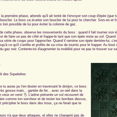
la première phase, attends qu'il ait tenté de t'envoyer son coup d'épée (que tu 
bouclier. Le boss va écarter son bouclier de lui pour te chercher. Sors-en et f
s loin possible de lui pour éviter la colonne de gaz.
de cette phase, observe les mouvements du boss : quand il fait tourner son ép
toi de faire un pas de côté et frappe-le tant que son épée reste au sol. Quand
ni sa série de coups pour l'approcher. Quand il ramène son épée derrière-lui, c'es
squ'à ce qu'il s'arrête et profite de sa crise de tournis pour le frapper. Au bou
du gaz noir. Contente-toi d'augmenter ta mobilité pour ne pas te trouver sur sa 
r
êt des Squelettes
tu auras pu t'en douter en traversant le donjon, ce boss
ès grosse main... gantée de fer... avec un oeil dans la
e veux en venir ?). L'arène présente un sol recouvert de
faire comme ton serviteur et de tester tes bombes dessus,
it précipiter le boss dans des trous, ça ne ferait que te
oss n'a que deux attaques, et elles ne changent pas de