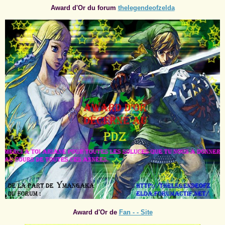
Award d'Or du forum
thelegendeofzelda
Award d'Or de
Fan - - Site