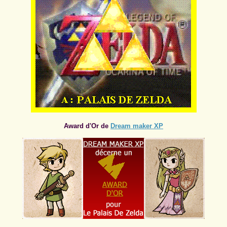
Award d'Or de
Dream maker XP