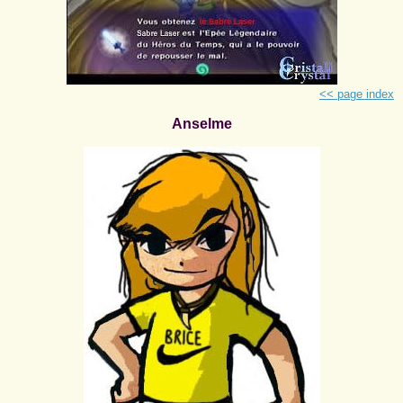
<< page index
Anselme