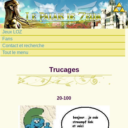
Jeux LOZ
Fans
Contact et recherche
Tout le menu
Trucages
20-100