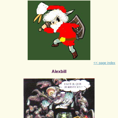
<< page index
Alexbill