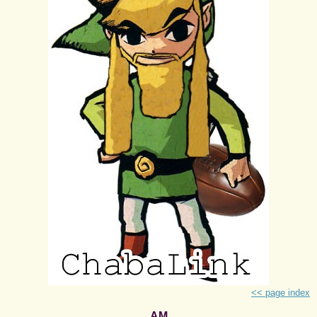
<< page index
AM