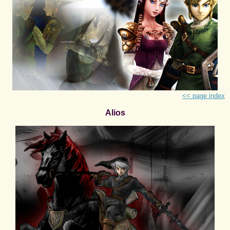
<< page index
Alios