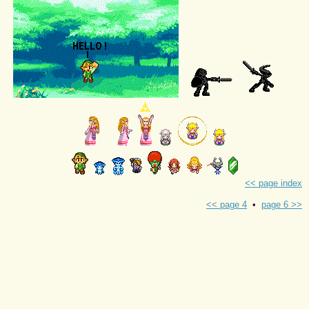
<< page index
<< page 4
•
page 6 >>