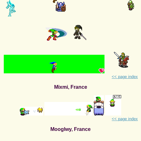
<< page index
Mixmi, France
<< page index
Mooglwy, France