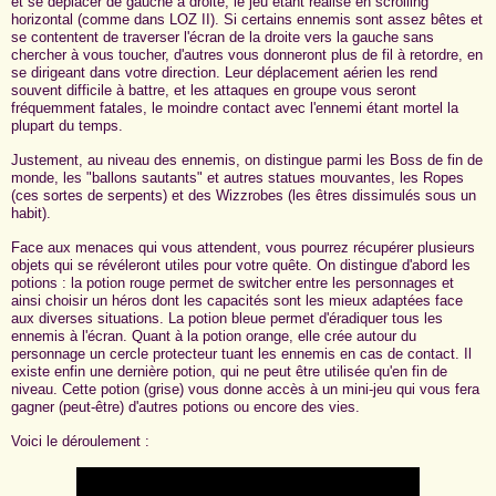
et se déplacer de gauche à droite, le jeu étant réalisé en scrolling
horizontal (comme dans LOZ II). Si certains ennemis sont assez bêtes et
se contentent de traverser l'écran de la droite vers la gauche sans
chercher à vous toucher, d'autres vous donneront plus de fil à retordre, en
se dirigeant dans votre direction. Leur déplacement aérien les rend
souvent difficile à battre, et les attaques en groupe vous seront
fréquemment fatales, le moindre contact avec l'ennemi étant mortel la
plupart du temps.
Justement, au niveau des ennemis, on distingue parmi les Boss de fin de
monde, les "ballons sautants" et autres statues mouvantes, les Ropes
(ces sortes de serpents) et des Wizzrobes (les êtres dissimulés sous un
habit).
Face aux menaces qui vous attendent, vous pourrez récupérer plusieurs
objets qui se révéleront utiles pour votre quête. On distingue d'abord les
potions : la potion rouge permet de switcher entre les personnages et
ainsi choisir un héros dont les capacités sont les mieux adaptées face
aux diverses situations. La potion bleue permet d'éradiquer tous les
ennemis à l'écran. Quant à la potion orange, elle crée autour du
personnage un cercle protecteur tuant les ennemis en cas de contact. Il
existe enfin une dernière potion, qui ne peut être utilisée qu'en fin de
niveau. Cette potion (grise) vous donne accès à un mini-jeu qui vous fera
gagner (peut-être) d'autres potions ou encore des vies.
Voici le déroulement :