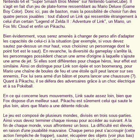
Nintendo 64 et "Super Smash Bros Melee" sur Nintendo GameCube). Il
s'agit en fait d'un jeu de plate-forme ressemblant au Mario Deluxe (Game
Boy Color). Donc ici, pas de baston, mais la possibilité de choisir l'un des
quatre persos jouables : tout d'abord un Link qui ressemble étrangement à
celui d'un certain "Legend of Zelda II : Adventure of Link", un Mario, un
Fox Mc Cloud et enfin un Pikachu.
Bien évidemment, vous serez amenés à changer de perso afin d'adapter
les capacités de celui-ci à la situation (par exemple, si vous devez
sautez par-dessus un mur haut, vous choisirez un personnage dont le
point fort est le saut). En revanche, la diversité du gameplay s'arrête là,
les personnages possèdent chacun une arme d'origine à laquelle s'ajoute
une arme de jet. Si elles sont différentes pour chaque héros, leur effet est
similaire. Ainsi on distingue pour Link son épée et son boomerang, pour
Mario une chaîne de boules de feu et une étoile qu'il peut lancer sur ses
ennemis, Fox lui sera armé d'un bâton et pourra lancer une chaussure (?).
Quant à Pikachu, il se défera des adversaires grâce à un choc électrique
et à sa Pokéball.
En ce qui concerne leurs mouvements, Link saute assez loin, bien que
Fox dispose d'un meilleur saut. Pikachu est sûrement celui qui saute le
plus loin, alors que Mario a une détente ridicule.
Le jeu est composé de plusieurs mondes, divisés en trois sous-parties.
Ainsi vous devez terminer chaque niveau pour accéder au suivant. A la
fin de chaque monde, vous affronterez un boss. La difficulté est élevée,
en raison d'une jouabilité mauvaise. Chaque perso peut s'accroupir (cette
action l'empêche de frapper), sauter, récupérer des objets (voir plus bas)