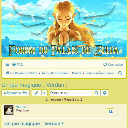
FAQ
Connexion
R
Le Palais de Zelda
Accueil du forum
Divers
Jeux vidéos divers
e
Un jeu magique : Verdun !
c
Rechercher
Recherche 
Répondre
h
1 message • Page
1
sur
1
e
Warloo
r
Populaire
c
h
Un jeu magique : Verdun !
e