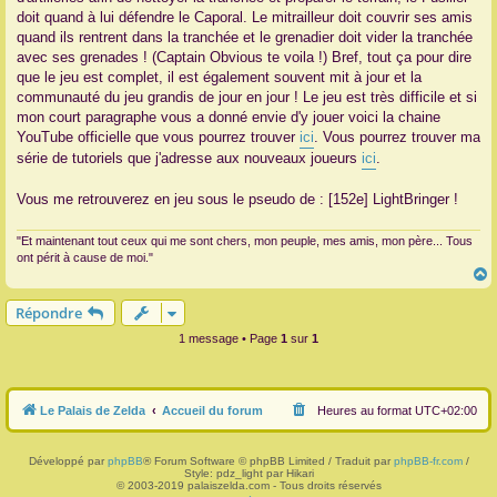
doit quand à lui défendre le Caporal. Le mitrailleur doit couvrir ses amis
quand ils rentrent dans la tranchée et le grenadier doit vider la tranchée
avec ses grenades ! (Captain Obvious te voila !) Bref, tout ça pour dire
que le jeu est complet, il est également souvent mit à jour et la
communauté du jeu grandis de jour en jour ! Le jeu est très difficile et si
mon court paragraphe vous a donné envie d'y jouer voici la chaine
YouTube officielle que vous pourrez trouver
ici
. Vous pourrez trouver ma
série de tutoriels que j'adresse aux nouveaux joueurs
ici
.
Vous me retrouverez en jeu sous le pseudo de : [152e] LightBringer !
"Et maintenant tout ceux qui me sont chers, mon peuple, mes amis, mon père... Tous
ont périt à cause de moi."
Répondre
t
1 message • Page
1
sur
1
Le Palais de Zelda
Accueil du forum
Heures au format
UTC+02:00
Développé par
phpBB
® Forum Software © phpBB Limited / Traduit par
phpBB-fr.com
/
Style: pdz_light par Hikari
© 2003-2019 palaiszelda.com - Tous droits réservés