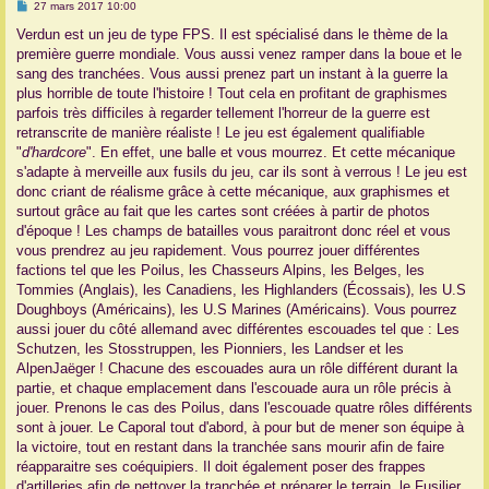
M
27 mars 2017 10:00
e
r
s
Verdun est un jeu de type FPS. Il est spécialisé dans le thème de la
s
première guerre mondiale. Vous aussi venez ramper dans la boue et le
a
g
sang des tranchées. Vous aussi prenez part un instant à la guerre la
e
plus horrible de toute l'histoire ! Tout cela en profitant de graphismes
parfois très difficiles à regarder tellement l'horreur de la guerre est
retranscrite de manière réaliste ! Le jeu est également qualifiable
"
d'hardcore
". En effet, une balle et vous mourrez. Et cette mécanique
s'adapte à merveille aux fusils du jeu, car ils sont à verrous ! Le jeu est
donc criant de réalisme grâce à cette mécanique, aux graphismes et
surtout grâce au fait que les cartes sont créées à partir de photos
d'époque ! Les champs de batailles vous paraitront donc réel et vous
vous prendrez au jeu rapidement. Vous pourrez jouer différentes
factions tel que les Poilus, les Chasseurs Alpins, les Belges, les
Tommies (Anglais), les Canadiens, les Highlanders (Écossais), les U.S
Doughboys (Américains), les U.S Marines (Américains). Vous pourrez
aussi jouer du côté allemand avec différentes escouades tel que : Les
Schutzen, les Stosstruppen, les Pionniers, les Landser et les
AlpenJaëger ! Chacune des escouades aura un rôle différent durant la
partie, et chaque emplacement dans l'escouade aura un rôle précis à
jouer. Prenons le cas des Poilus, dans l'escouade quatre rôles différents
sont à jouer. Le Caporal tout d'abord, à pour but de mener son équipe à
la victoire, tout en restant dans la tranchée sans mourir afin de faire
réapparaitre ses coéquipiers. Il doit également poser des frappes
d'artilleries afin de nettoyer la tranchée et préparer le terrain, le Fusilier