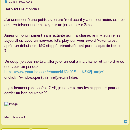
M
16 juil. 2016 0:41
e
r
s
Hello tout le monde !
s
a
g
J'ai commencé une petite aventure YouTube il y a un peu moins de trois
e
ans, en faisant un let's play sur un jeu amateur Zelda.
Après un long moment sans activité sur ma chaine, je m'y suis remis
aujourd'hui, avec un nouveau let's play sur Four Sword Adventures,
après un début sur TMC stoppé prématurément par manque de temps.
7
Du coup, je vous invite à aller jeter un oeil à ma chaine, et à me dire ce
que vous en pensez :
https://www.youtube.com/channel/UCefj0E ... K3X8j1amjw
"
onclick="window.open(this.href);return false;
Il y a beaucoup de vidéos CEP, je ne veux pas les supprimer pour en
garder un bon souvenir ^^
Merci Antoine !