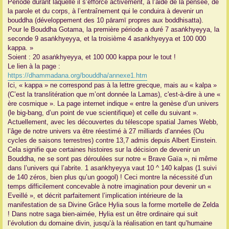
Période durant laquelle il s’efforce activement, à l’aide de la pensée, de
la parole et du corps, à l’entraînement qui le conduira à devenir un
bouddha (développement des 10 pāramī propres aux boddhisatta).
Pour le Bouddha Gotama, la première période a duré 7 asaṅkhyeyya, la
seconde 9 asaṅkhyeyya, et la troisième 4 asaṅkhyeyya et 100 000
kappa. »
Soient : 20 asaṅkhyeyya, et 100 000 kappa pour le tout !
Le lien à la page :
https://dhammadana.org/bouddha/annexe1.htm
Ici, « kappa » ne correspond pas à la lettre grecque, mais au « kalpa »
(C’est la translitération que m’ont donnée la Lamas), c'est-à-dire à une «
ère cosmique ». La page internet indique « entre la genèse d’un univers
(le big-bang, d’un point de vue scientifique) et celle du suivant ».
Actuellement, avec les découvertes du télescope spatial James Webb,
l’âge de notre univers va être réestimé à 27 milliards d’années (Ou
cycles de saisons terrestres) contre 13,7 admis depuis Albert Einstein.
Cela signifie que certaines histoires sur la décision de devenir un
Bouddha, ne se sont pas déroulées sur notre « Brave Gaïa », ni même
dans l’univers qui l’abrite. 1 asaṅkhyeyya vaut 10 ^ 140 kalpas (1 suivi
de 140 zéros, bien plus qu’un googol) ! Ceci montre la nécessité d’un
temps difficilement concevable à notre imagination pour devenir un «
Eveillé », et décrit parfaitement l’implication intérieure de la
manifestation de sa Divine Grâce Hylia sous la forme mortelle de Zelda
! Dans notre saga bien-aimée, Hylia est un être ordinaire qui suit
l’évolution du domaine divin, jusqu’à la réalisation en tant qu’humaine