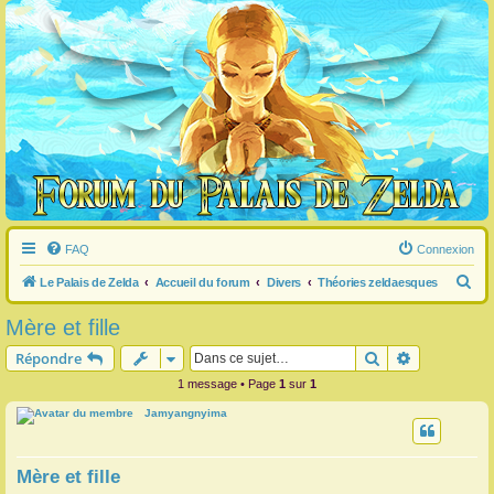
FAQ
Connexion
R
Le Palais de Zelda
Accueil du forum
Divers
Théories zeldaesques
e
Mère et fille
c
Rechercher
Recherche 
Répondre
h
1 message • Page
1
sur
1
e
Jamyangnyima
r
c
h
Mère et fille
e