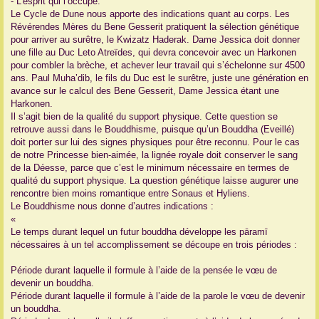
- L’esprit qui l’occupe.
Le Cycle de Dune nous apporte des indications quant au corps. Les
Révérendes Mères du Bene Gesserit pratiquent la sélection génétique
pour arriver au surêtre, le Kwizatz Haderak. Dame Jessica doit donner
une fille au Duc Leto Atreïdes, qui devra concevoir avec un Harkonen
pour combler la brèche, et achever leur travail qui s’échelonne sur 4500
ans. Paul Muha’dib, le fils du Duc est le surêtre, juste une génération en
avance sur le calcul des Bene Gesserit, Dame Jessica étant une
Harkonen.
Il s’agit bien de la qualité du support physique. Cette question se
retrouve aussi dans le Bouddhisme, puisque qu’un Bouddha (Eveillé)
doit porter sur lui des signes physiques pour être reconnu. Pour le cas
de notre Princesse bien-aimée, la lignée royale doit conserver le sang
de la Déesse, parce que c’est le minimum nécessaire en termes de
qualité du support physique. La question génétique laisse augurer une
rencontre bien moins romantique entre Sonaus et Hyliens.
Le Bouddhisme nous donne d’autres indications :
«
Le temps durant lequel un futur bouddha développe les pāramī
nécessaires à un tel accomplissement se découpe en trois périodes :
Période durant laquelle il formule à l’aide de la pensée le vœu de
devenir un bouddha.
Période durant laquelle il formule à l’aide de la parole le vœu de devenir
un bouddha.