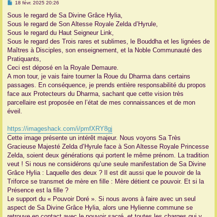
M
18 févr. 2025 20:26
e
r
s
Sous le regard de Sa Divine Grâce Hylia,
s
Sous le regard de Son Altesse Royale Zelda d’Hyrule,
a
g
Sous le regard du Haut Seigneur Link,
e
Sous le regard des Trois rares et sublimes, le Bouddha et les lignées de
Maîtres à Disciples, son enseignement, et la Noble Communauté des
Pratiquants,
Ceci est déposé en la Royale Demaure.
A mon tour, je vais faire tourner la Roue du Dharma dans certains
passages. En conséquence, je prends entière responsabilité du propos
face aux Protecteurs du Dharma, sachant que cette vision très
parcellaire est proposée en l’état de mes connaissances et de mon
éveil.
https://imageshack.com/i/pmfXRY8gj
Cette image présente un intérêt majeur. Nous voyons Sa Très
Gracieuse Majesté Zelda d’Hyrule face à Son Altesse Royale Princesse
Zelda, soient deux générations qui portent le même prénom. La tradition
veut ! Si nous ne considérons qu’une seule manifestation de Sa Divine
Grâce Hylia : Laquelle des deux ? Il est dit aussi que le pouvoir de la
Triforce se transmet de mère en fille : Mère détient ce pouvoir. Et si la
Présence est la fille ?
Le support du « Pouvoir Doré ». Si nous avons à faire avec un seul
aspect de Sa Divine Grâce Hylia, alors une Hylienne commune se
retrouve en contact avec le pouvoir sacré, et toutes les charges qui y