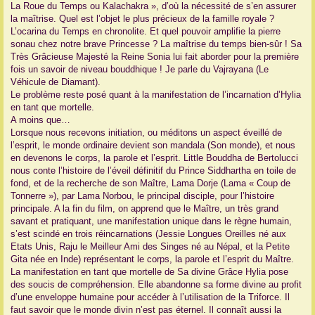
La Roue du Temps ou Kalachakra », d’où la nécessité de s’en assurer
la maîtrise. Quel est l’objet le plus précieux de la famille royale ?
L’ocarina du Temps en chronolite. Et quel pouvoir amplifie la pierre
sonau chez notre brave Princesse ? La maîtrise du temps bien-sûr ! Sa
Très Grâcieuse Majesté la Reine Sonia lui fait aborder pour la première
fois un savoir de niveau bouddhique ! Je parle du Vajrayana (Le
Véhicule de Diamant).
Le problème reste posé quant à la manifestation de l’incarnation d’Hylia
en tant que mortelle.
A moins que…
Lorsque nous recevons initiation, ou méditons un aspect éveillé de
l’esprit, le monde ordinaire devient son mandala (Son monde), et nous
en devenons le corps, la parole et l’esprit. Little Bouddha de Bertolucci
nous conte l’histoire de l’éveil définitif du Prince Siddhartha en toile de
fond, et de la recherche de son Maître, Lama Dorje (Lama « Coup de
Tonnerre »), par Lama Norbou, le principal disciple, pour l’histoire
principale. A la fin du film, on apprend que le Maître, un très grand
savant et pratiquant, une manifestation unique dans le règne humain,
s’est scindé en trois réincarnations (Jessie Longues Oreilles né aux
Etats Unis, Raju le Meilleur Ami des Singes né au Népal, et la Petite
Gita née en Inde) représentant le corps, la parole et l’esprit du Maître.
La manifestation en tant que mortelle de Sa divine Grâce Hylia pose
des soucis de compréhension. Elle abandonne sa forme divine au profit
d’une enveloppe humaine pour accéder à l’utilisation de la Triforce. Il
faut savoir que le monde divin n’est pas éternel. Il connaît aussi la