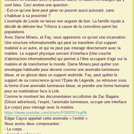
sont liées. Ceci amène une question :
- Est-ce qu’une âme peut gérer un pouvoir aussi puissant, sans
s’habituer à sa proximité ?
L’exemple de Lorule ne laisse rien augurer de bon. La famille royale a
décidé de détruire leur Triforce à cause de la convoitise parmi les
populations.
Avec Dame Mineru, et Fay, nous apprenons ce qu’est une incarnation.
Une structure informationnelle qui peut se transférer d’un support
matériel à un autre, et qui ne peut pas interagir directement avec la
matière. Le support physique servant d’interface (Une couche
d’abstraction informationnelle) qui permet à l’être occupant d’agir sur la
matière et de transformer le monde. Dame Mineru peut quitter son
enveloppe habituelle pour devenir comme une anomalie lumineuse
bleue, et se glisser dans un support androïde. Fay, peut quitter le
support de sa conscience qu’est l’Epée de Légende, se retrouver sous
la forme d’une anomalie lumineuse bleue, et prendre une forme humaine
pour se matérialiser face à Link.
Comme le montrent les documentaires occultistes de Zac Bagans
(Ghost adventure), l’esprit, l’anomalie lumineuse, occupe une interface
(Le corps) pour interagir avec la matière.
https://www.youtube.com/shorts/F0WI0XVxpRk
Edgar Cayce appelait cette anomalie « l’entité ».
Nous avons deux composantes :
- Le corps.