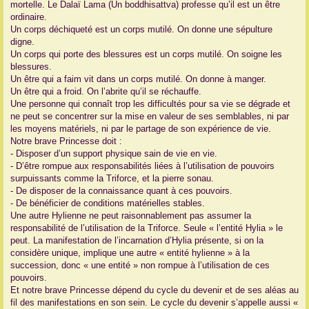
mortelle. Le Dalaï Lama (Un boddhisattva) professe qu’il est un être
ordinaire.
Un corps déchiqueté est un corps mutilé. On donne une sépulture
digne.
Un corps qui porte des blessures est un corps mutilé. On soigne les
blessures.
Un être qui a faim vit dans un corps mutilé. On donne à manger.
Un être qui a froid. On l’abrite qu’il se réchauffe.
Une personne qui connaît trop les difficultés pour sa vie se dégrade et
ne peut se concentrer sur la mise en valeur de ses semblables, ni par
les moyens matériels, ni par le partage de son expérience de vie.
Notre brave Princesse doit :
- Disposer d’un support physique sain de vie en vie.
- D’être rompue aux responsabilités liées à l’utilisation de pouvoirs
surpuissants comme la Triforce, et la pierre sonau.
- De disposer de la connaissance quant à ces pouvoirs.
- De bénéficier de conditions matérielles stables.
Une autre Hylienne ne peut raisonnablement pas assumer la
responsabilité de l’utilisation de la Triforce. Seule « l’entité Hylia » le
peut. La manifestation de l’incarnation d’Hylia présente, si on la
considère unique, implique une autre « entité hylienne » à la
succession, donc « une entité » non rompue à l’utilisation de ces
pouvoirs.
Et notre brave Princesse dépend du cycle du devenir et de ses aléas au
fil des manifestations en son sein. Le cycle du devenir s’appelle aussi «