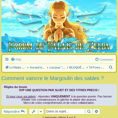
FAQ
Connexion
R
Le Palais de Zelda
Accueil du forum
Les jeux "Legend of Zelda"
BLOQUÉ dans un jeu ?
Tri Force Heroes
e
Comment vaincre le Margoulin des sables ?
c
h
Règles du forum
SVP UNE QUESTION PAR SUJET ET DES TITRES PRECIS !
e
Et pour ceux qui aident
: répondez
UNIQUEMENT
à la question posée. Pas besoin
r
d'étaler vos connaissances et gâcher le plaisir des joueurs.
Merci de votre compréhension et de votre collaboration.
c
Rechercher
Recherche 
Répondre
h
1 message • Page
1
sur
1
e