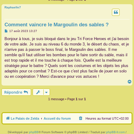
r
Raphaelle7
Comment vaincre le Margoulin des sables ?
M
17 août 2023 13:27
e
s
Bonjour à tous, je suis bloqué dans le jeu Tri Force Heroes et j'ai besoin
s
de votre aide. Je suis au niveau 6 du monde 3, le désert du chaos, et je
a
g
n'arrive pas à passer le boss final, le Margoulin des sables. Il me
e
semble qu'il faut utiliser les bombes pour le faire sortir du sable, mais il
est trop rapide et il me touche à chaque fois. Quelle est la meilleure
stratégie pour le battre ? Quels sont les costumes et les objets les plus
adaptés pour ce combat ? Est-ce que c'est plus facile de jouer en solo
ou en coopération ? Merci d'avance pour vos astuces !
Répondre
t
1 message • Page
1
sur
1
Le Palais de Zelda
Accueil du forum
Heures au format
UTC+02:00
Développé par
phpBB
® Forum Software © phpBB Limited / Traduit par
phpBB-fr.com
/