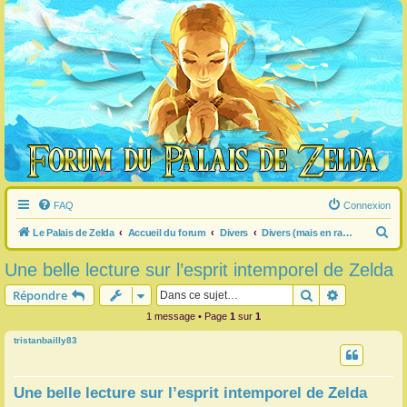
FAQ
Connexion
R
Le Palais de Zelda
Accueil du forum
Divers
Divers (mais en rapport avec Zelda) (pas de pub)
e
Une belle lecture sur l’esprit intemporel de Zelda
c
Rechercher
Recherche 
Répondre
h
1 message • Page
1
sur
1
e
tristanbailly83
r
c
h
Une belle lecture sur l’esprit intemporel de Zelda
e