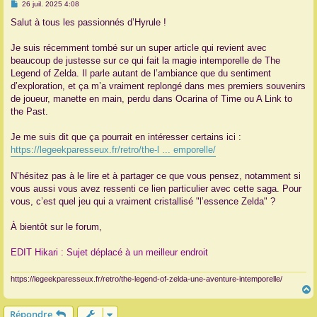
M
26 juil. 2025 4:08
e
r
s
Salut à tous les passionnés d’Hyrule !
s
a
g
Je suis récemment tombé sur un super article qui revient avec
e
beaucoup de justesse sur ce qui fait la magie intemporelle de The
Legend of Zelda. Il parle autant de l’ambiance que du sentiment
d’exploration, et ça m’a vraiment replongé dans mes premiers souvenirs
de joueur, manette en main, perdu dans Ocarina of Time ou A Link to
the Past.
Je me suis dit que ça pourrait en intéresser certains ici :
https://legeekparesseux.fr/retro/the-l ... emporelle/
N’hésitez pas à le lire et à partager ce que vous pensez, notamment si
vous aussi vous avez ressenti ce lien particulier avec cette saga. Pour
vous, c’est quel jeu qui a vraiment cristallisé "l’essence Zelda" ?
À bientôt sur le forum,
EDIT Hikari : Sujet déplacé à un meilleur endroit
https://legeekparesseux.fr/retro/the-legend-of-zelda-une-aventure-intemporelle/
Répondre