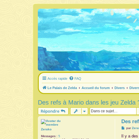
Accès rapide
FAQ
Le Palais de Zelda
Accueil du forum
Divers
Diver
Des refs à Mario dans les jeu Zelda 
Répondre
Des ref
M
par
Zera
Zerako
e
s
Il y a de
Messages :
5
s