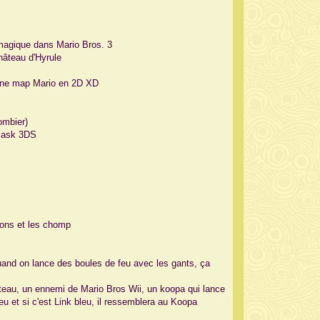
e magique dans Mario Bros. 3
hâteau d'Hyrule
 une map Mario en 2D XD
ombier)
 Mask 3DS
sons et les chomp
quand on lance des boules de feu avec les gants, ça
rteau, un ennemi de Mario Bros Wii, un koopa qui lance
eu et si c'est Link bleu, il ressemblera au Koopa