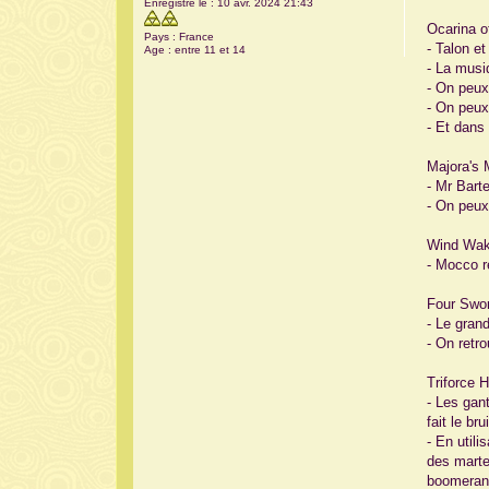
Enregistré le :
10 avr. 2024 21:43
a
g
Ocarina o
Pays :
France
e
- Talon e
Age :
entre 11 et 14
- La musi
- On peux
- On peux
- Et dans
Majora's 
- Mr Bart
- On peux
Wind Wak
- Mocco r
Four Swor
- Le grand
- On retr
Triforce 
- Les gan
fait le br
- En util
des marte
boomerang