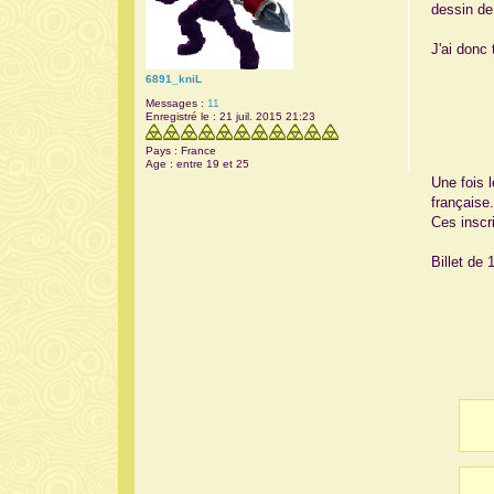
dessin de
a
g
e
J'ai donc 
6891_kniL
Messages :
11
Enregistré le :
21 juil. 2015 21:23
Pays :
France
Age :
entre 19 et 25
Une fois l
française
Ces inscr
Billet de