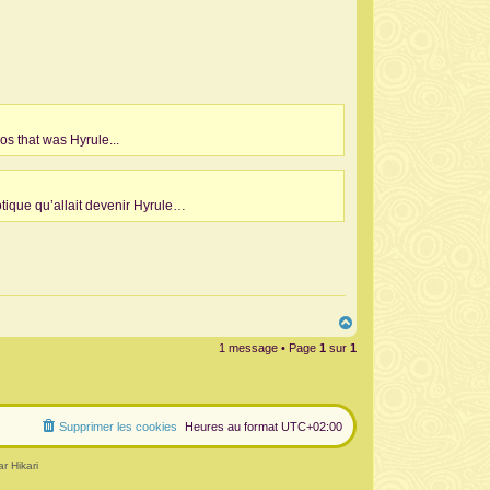
 that was Hyrule...
tique qu’allait devenir Hyrule…
H
a
1 message • Page
1
sur
1
u
t
Supprimer les cookies
Heures au format
UTC+02:00
r Hikari