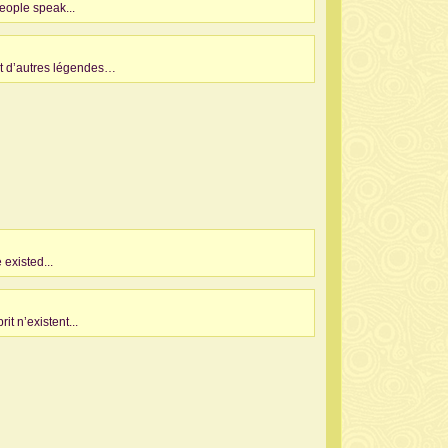
people speak...
ant d’autres légendes…
 existed...
it n’existent...