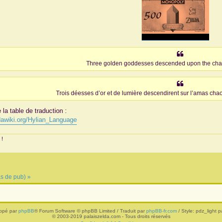
Three golden goddesses descended upon the chaos
Trois déesses d’or et de lumière descendirent sur l’amas chao
la table de traduction :
ldawiki.org/Hylian_Language
 !
as de pub) »
ppé par
phpBB
® Forum Software © phpBB Limited / Traduit par
phpBB-fr.com
/ Style: pdz_light pa
© 2003-2019 palaiszelda.com - Tous droits réservés