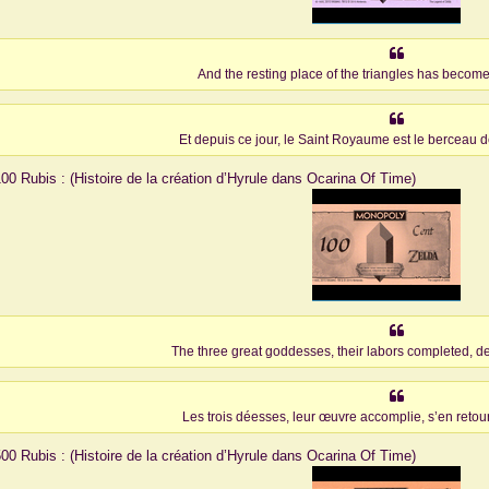
And the resting place of the triangles has becom
Et depuis ce jour, le Saint Royaume est le berceau de
 100 Rubis : (Histoire de la création d’Hyrule dans Ocarina Of Time)
The three great goddesses, their labors completed, d
Les trois déesses, leur œuvre accomplie, s’en retour
 500 Rubis : (Histoire de la création d’Hyrule dans Ocarina Of Time)