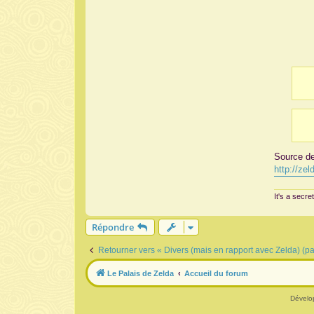
Source de 
http://ze
It's a secret
Répondre
Retourner vers « Divers (mais en rapport avec Zelda) (p
Le Palais de Zelda
Accueil du forum
Dévelo