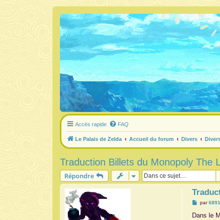
Accès rapide
FAQ
Le Palais de Zelda
Accueil du forum
Divers
Diver
Traduction Billets du Monopoly The
Répondre
Traduc
M
par
6891
e
s
Dans le M
s