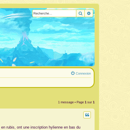
Rechercher
Recherche avancée
Connexion
1 message • Page
1
sur
1
en rubis, ont une inscription hylienne en bas du