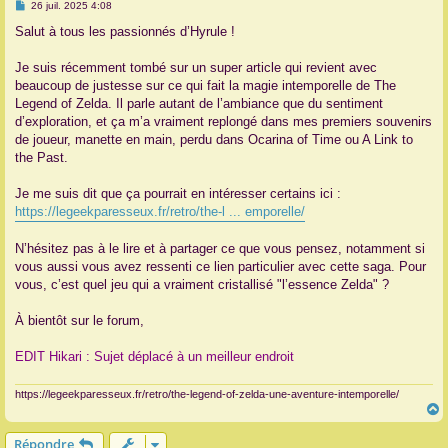
M
26 juil. 2025 4:08
e
r
s
Salut à tous les passionnés d’Hyrule !
s
a
g
Je suis récemment tombé sur un super article qui revient avec
e
beaucoup de justesse sur ce qui fait la magie intemporelle de The
Legend of Zelda. Il parle autant de l’ambiance que du sentiment
d’exploration, et ça m’a vraiment replongé dans mes premiers souvenirs
de joueur, manette en main, perdu dans Ocarina of Time ou A Link to
the Past.
Je me suis dit que ça pourrait en intéresser certains ici :
https://legeekparesseux.fr/retro/the-l ... emporelle/
N’hésitez pas à le lire et à partager ce que vous pensez, notamment si
vous aussi vous avez ressenti ce lien particulier avec cette saga. Pour
vous, c’est quel jeu qui a vraiment cristallisé "l’essence Zelda" ?
À bientôt sur le forum,
EDIT Hikari : Sujet déplacé à un meilleur endroit
https://legeekparesseux.fr/retro/the-legend-of-zelda-une-aventure-intemporelle/
Répondre