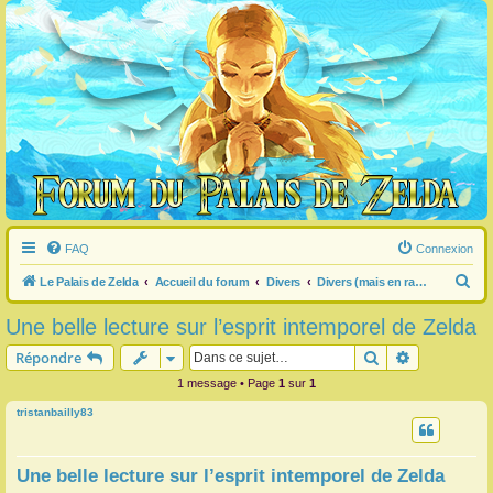
FAQ
Connexion
R
Le Palais de Zelda
Accueil du forum
Divers
Divers (mais en rapport avec Zelda) (pas de pub)
e
Une belle lecture sur l’esprit intemporel de Zelda
c
Rechercher
Recherche 
Répondre
h
1 message • Page
1
sur
1
e
tristanbailly83
r
c
h
Une belle lecture sur l’esprit intemporel de Zelda
e