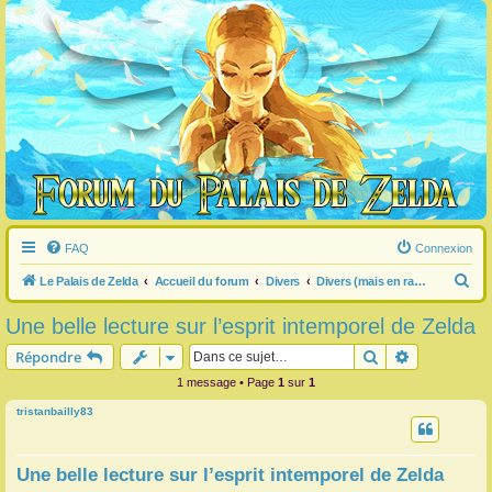
FAQ
Connexion
R
Le Palais de Zelda
Accueil du forum
Divers
Divers (mais en rapport avec Zelda) (pas de pub)
e
Une belle lecture sur l’esprit intemporel de Zelda
c
Rechercher
Recherche 
Répondre
h
1 message • Page
1
sur
1
e
tristanbailly83
r
c
h
Une belle lecture sur l’esprit intemporel de Zelda
e