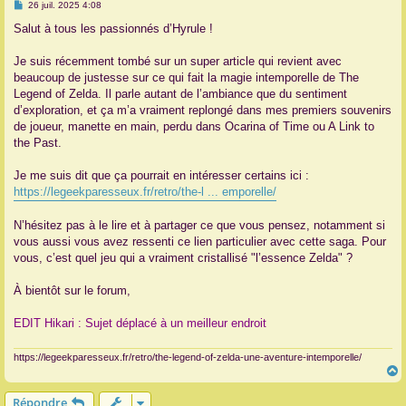
M
26 juil. 2025 4:08
e
r
s
Salut à tous les passionnés d’Hyrule !
s
a
g
Je suis récemment tombé sur un super article qui revient avec
e
beaucoup de justesse sur ce qui fait la magie intemporelle de The
Legend of Zelda. Il parle autant de l’ambiance que du sentiment
d’exploration, et ça m’a vraiment replongé dans mes premiers souvenirs
de joueur, manette en main, perdu dans Ocarina of Time ou A Link to
the Past.
Je me suis dit que ça pourrait en intéresser certains ici :
https://legeekparesseux.fr/retro/the-l ... emporelle/
N’hésitez pas à le lire et à partager ce que vous pensez, notamment si
vous aussi vous avez ressenti ce lien particulier avec cette saga. Pour
vous, c’est quel jeu qui a vraiment cristallisé "l’essence Zelda" ?
À bientôt sur le forum,
EDIT Hikari : Sujet déplacé à un meilleur endroit
https://legeekparesseux.fr/retro/the-legend-of-zelda-une-aventure-intemporelle/
Répondre