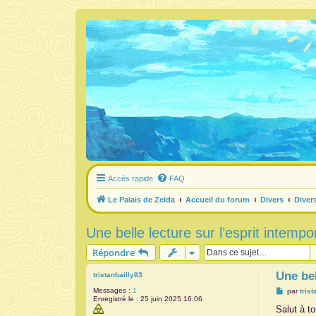
Accès rapide
FAQ
Le Palais de Zelda
Accueil du forum
Divers
Diver
Une belle lecture sur l’esprit intempo
Répondre
Une bel
tristanbailly83
Messages :
1
M
par
tris
Enregistré le :
25 juin 2025 16:06
e
s
Salut à t
s