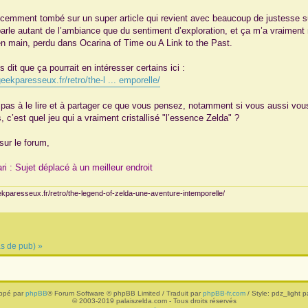
écemment tombé sur un super article qui revient avec beaucoup de justesse su
 parle autant de l’ambiance que du sentiment d’exploration, et ça m’a vraimen
n main, perdu dans Ocarina of Time ou A Link to the Past.
 dit que ça pourrait en intéresser certains ici :
geekparesseux.fr/retro/the-l ... emporelle/
 pas à le lire et à partager ce que vous pensez, notamment si vous aussi vous 
 c’est quel jeu qui a vraiment cristallisé "l’essence Zelda" ?
sur le forum,
ri : Sujet déplacé à un meilleur endroit
eekparesseux.fr/retro/the-legend-of-zelda-une-aventure-intemporelle/
as de pub) »
ppé par
phpBB
® Forum Software © phpBB Limited / Traduit par
phpBB-fr.com
/ Style: pdz_light pa
© 2003-2019 palaiszelda.com - Tous droits réservés