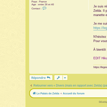
Pays :
France
a
Age :
entre 26 et 40
g
Je suis r
C
Contact :
e
o
Zelda. Il
n
manette e
t
a
c
Je me suis
t
e
https://le
r
t
r
N’hésitez
i
Pour vous,
s
t
a
À bientôt 
n
b
a
EDIT Hika
i
l
l
https://leg
y
8
3
Répondre
Retourner vers « Divers (mais en rapport avec Zelda) (p
Le Palais de Zelda
Accueil du forum
Dévelo