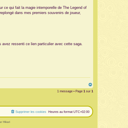
r ce qui fait la magie intemporelle de The Legend of
t replongé dans mes premiers souvenirs de joueur,
avez ressenti ce lien particulier avec cette saga.
H
a
1 message • Page
1
sur
1
u
t
Supprimer les cookies
Heures au format
UTC+02:00
r Hikari