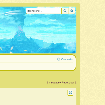
Rechercher
Recherche avancée
Connexion
1 message • Page
1
sur
1