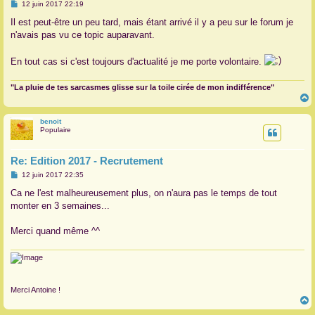
M
12 juin 2017 22:19
e
s
Il est peut-être un peu tard, mais étant arrivé il y a peu sur le forum je
s
n'avais pas vu ce topic auparavant.
a
g
e
En tout cas si c'est toujours d'actualité je me porte volontaire.
"La pluie de tes sarcasmes glisse sur la toile cirée de mon indifférence"
benoit
t
Populaire
Re: Edition 2017 - Recrutement
M
12 juin 2017 22:35
e
s
Ca ne l'est malheureusement plus, on n'aura pas le temps de tout
s
monter en 3 semaines...
a
g
e
Merci quand même ^^
Merci Antoine !