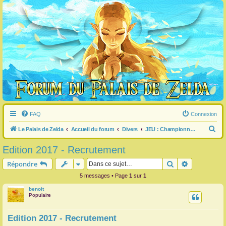
FAQ
Connexion
R
Le Palais de Zelda
Accueil du forum
Divers
JEU : Championnat Estival Pédézédien
e
Edition 2017 - Recrutement
c
Rechercher
Recherche 
Répondre
h
5 messages • Page
1
sur
1
e
benoit
r
Populaire
c
h
Edition 2017 - Recrutement
e