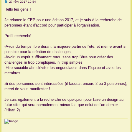
M
27 févr. 2017 19:54
e
r
s
Hello les gens !
s
a
g
Je relance le CEP pour une édition 2017, et je suis à la recherche de
e
personnes étant d'accord pour participer à l'organisation.
Profil recherché :
-Avoir du temps libre durant la majeure partie de l'été, et même avant si
possible pour la création de challenges
-Avoir un esprit suffisament tordu sans trop l'être pour créer des
challenges ni trop compliqués, ni trop simples
-Etre sociable afin d'éviter les engueulades dans l'équipe et avec les
membres
Si des personnes sont intéressées (il faudrait encore 2 ou 3 personnes),
merci de vous manifester !
Je suis également à la recherche de quelqu'un pour faire un design au
futur site, qui sera normalement mieux fait que celui de l'an dernier.
(Hikari ?)