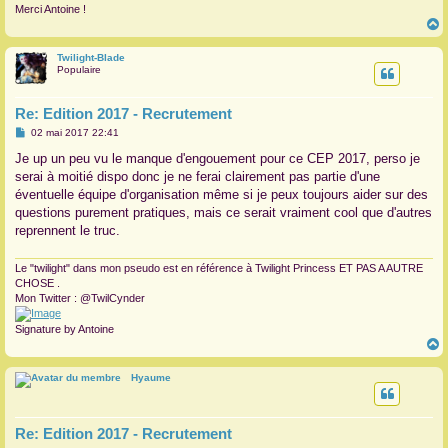
Merci Antoine !
Twilight-Blade
t
Populaire
Re: Edition 2017 - Recrutement
M
02 mai 2017 22:41
e
s
Je up un peu vu le manque d'engouement pour ce CEP 2017, perso je
s
serai à moitié dispo donc je ne ferai clairement pas partie d'une
a
g
éventuelle équipe d'organisation même si je peux toujours aider sur des
e
questions purement pratiques, mais ce serait vraiment cool que d'autres
reprennent le truc.
Le "twilight" dans mon pseudo est en référence à Twilight Princess ET PAS A AUTRE
CHOSE .
Mon Twitter : @TwilCynder
Signature by Antoine
Hyaume
t
Re: Edition 2017 - Recrutement