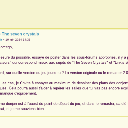
e The seven crystals
it
»
16 juin 2024 14:33
Morcego,
esure du possible, essaye de poster dans les sous-forums appropriés, il y a p
teurs" qui correspond mieux aux sujets de "The Seven Crystals" et "Link's S
ord, sur quelle version du jeu joues-tu ? La version originale ou le remaster
 les cas, je t'invite à essayer au maximum de dessiner des plans des donjons e
ques. Cela pourra aussi t'aider à repérer les salles que tu n'as pas encore exp
 manque d'équipement.
me donjon est à l'ouest du point de départ du jeu, et dans le remaster, sa clé
hat, si je me souviens bien.