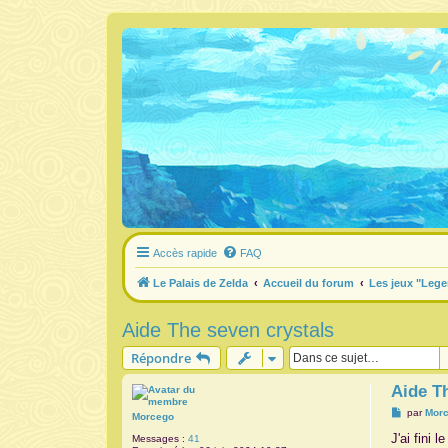
Accès rapide
FAQ
Le Palais de Zelda
Accueil du forum
Les jeux "Lege
Aide The seven crystals
Répondre
Aide T
M
par
Mor
Morcego
e
s
J'ai fini
Messages :
41
s