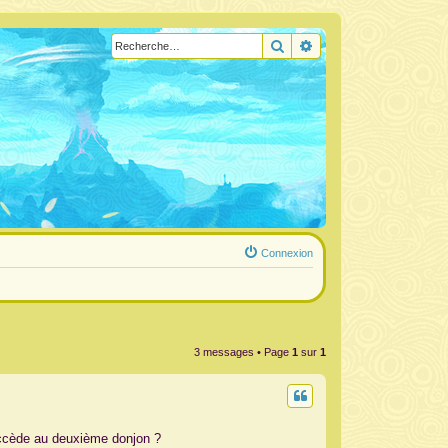
Rechercher
Recherche avancée
Connexion
3 messages • Page
1
sur
1
n accède au deuxième donjon ?