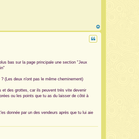
H
a
u
t
lus bas sur la page principale une section "Jeux
in"
 2.0 ? (Les deux n'ont pas le même cheminement)
t des grottes, car ils peuvent très vite devenir
lorées ou les points que tu as du laisser de côté à
 t'es donnée par un des vendeurs après que tu lui aie