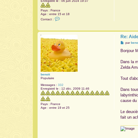
Enregistré le :
06 juin 2024 19:37
a
g
Pays :
France
e
Age :
entre 15 et 18
C
Contact :
o
n
t
a
Re: Aid
c
t
M
par
beno
e
e
r
s
Bonjour 
M
s
o
a
r
g
Dans la m
c
e
e
Zelda Ama
g
o
benoit
Tout d'ab
Populaire
Messages :
332
Enregistré le :
12 déc. 2009 11:46
Dans tous
labyrinthi
cause du
Pays :
France
Age :
entre 19 et 25
Le deuxiè
fait un ac