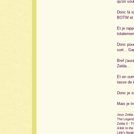
qu'on vou
Donc là s
BOTW et s
Et je rap
totalemen
Donc pour
sort... G
Bref j'au
Zelda...
Et en out
tasse de t
Donc je s
Mais je t
Jeux Zelda f
The Legend
Zelda II - 
A link to th
Link's Awa