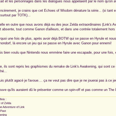
lait et les personnages dans les dialogues nous appelaient par le nom qu'on av
incèrement, je crains que cet Echoes of Wisdom dénature la série... (si tant es
urtout par TOTK)...
pelle en outre que nous avons déjà eu des jeux Zelda extraordinaires (Link's
t absente, tout comme Ganon d'ailleurs, et dans une contrée totalement hors 
quoi une fois de plus, après avoir déjà BOTW qui se passe en Hyrule et nou
anondorf, là encore un jeu qui se passe en Hyrule avec Ganon pour ennemi!
rais bien voulu que Nintendo nous emmène faire une escapade, pour une fois,
re, ils sont repris les graphismes du remake de Link's Awakening, qui sont ce
hé...
uis plutôt agacé je l'avoue.... ça ne veut pas dire que je ne jouerai pas à ce 
rouve qu'ils auraient dû le présenter comme un spin-off et pas comme un The Le
inis :
 of Zelda
The Adventure of Link
e Past
kening