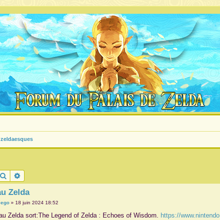
zeldaesques
Rechercher
Recherche avancée
u Zelda
cego
»
18 juin 2024 18:52
u Zelda sort:The Legend of Zelda : Echoes of Wisdom.
https://www.nintendo