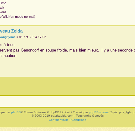
 Time
ask
word
he Wild (en mode normal)
veau Zelda
yangnyima
»
01 oct. 2024 17:02
ns à tous
sservent pas Ganondorf en soupe froide, mais bien mieux. Il y a une seconde c
tinuation.
ppé par
phpBB
® Forum Software © phpBB Limited / Traduit par
phpBB-fr.com
/ Style: pdz_light pa
© 2003-2019 palaiszelda.com - Tous droits réservés
Confidentialité
|
Conditions