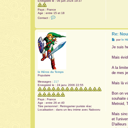
Enregistré le :
06 juin 2024 19:37
a
g
Pays :
France
e
Age :
entre 15 et 18
C
Contact :
o
n
t
a
Re: Nou
c
t
M
par
le H
e
e
r
s
Je suis h
M
s
o
a
r
g
Mais évid
c
e
e
g
A la limi
o
le Héros du Temps
de mes je
Populaire
Messages :
217
Mais là v
Enregistré le :
24 janv. 2006 22:55
Bon on ver
souhaite 
Pays :
France
Age :
entre 26 et 40
Metroid, 
Titre personnel :
Retrogamer puriste réac
Localisation :
dans un lieu intime avec Nabooru
Mais sincè
et l'univ
D'ailleur