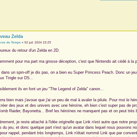
veau Zelda
éros du Temps
»
02 juil. 2024 23:25
eureux du retour d'un Zelda en 2D.
emment pour ma part ma grosse déception, c'est que Nintendo ait cédé à la p
te dans un spin-off je dis pas, on a bien eu Super Princess Peach. Donc un jeu 
ux Tingle sur DS...
isiblement ils en font un jeu "The Legend of Zelda" canon...
ra bien mais j'avoue que j'ai un peu de mal à avaler la pilule. Pour moi le hér
créer des jeux et des univers avec une héroïne, eh bien c'est super pas de pr
Tomb Raider, Bayonetta... Bref les héroïnes ne manquent pas et on peut très bie
rement, je reste attaché à l'idée originelle que Link n'est autre que notre propre 
ers du jeu, et donc quelque part n'est qu'un avatar dans lequel nous pouvons no
s pour rappel, pendant très longtemps, Link n'était nommé Link que par convent