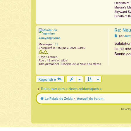
Ocarina of
Majora's M
Skyward S
Breath of t
Re: Nou
M
par
Jam
Jamyangnyima
e
s
Salutatio
Messages :
11
s
Enregistré le :
03 janv. 2024 23:49
Ils ne re
a
g
Bonne con
e
Pays :
France
Age :
41 ans ou plus
Titre personnel :
Disciple de la Voie des Mères
Répondre
Retourner vers « News zeldaesques »
Le Palais de Zelda
Accueil du forum
Dévelo