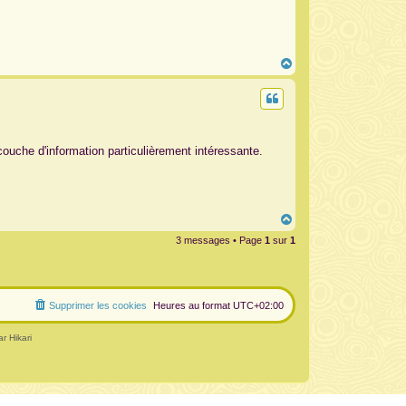
H
a
u
t
ouche d'information particulièrement intéressante.
H
a
3 messages • Page
1
sur
1
u
t
Supprimer les cookies
Heures au format
UTC+02:00
r Hikari