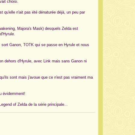
ait choisi.
t qu'elle n'ait pas été dénaturée déjà, un peu par
 Awakening, Majora's Mask) desquels Zelda est
d'Hyrule.
s sort Ganon, TOTK qui se passe en Hyrule et nous
 en dehors d'Hyrule, avec Link mais sans Ganon ni
 qu'ils sont mais j'avoue que ce n'est pas vraiment ma
jeu évidemment!
gend of Zelda de la série principale...