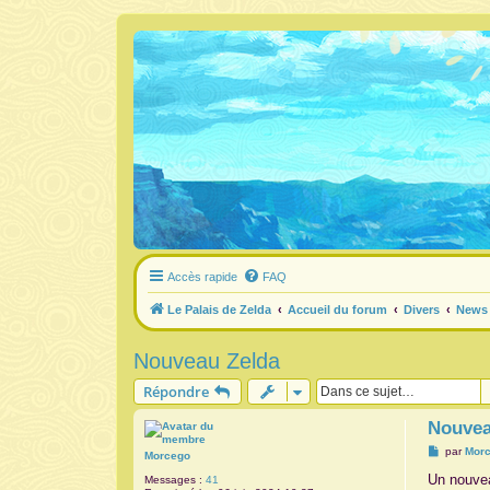
Accès rapide
FAQ
Le Palais de Zelda
Accueil du forum
Divers
News 
Nouveau Zelda
Répondre
Nouvea
M
par
Mor
Morcego
e
s
Un nouvea
Messages :
41
s