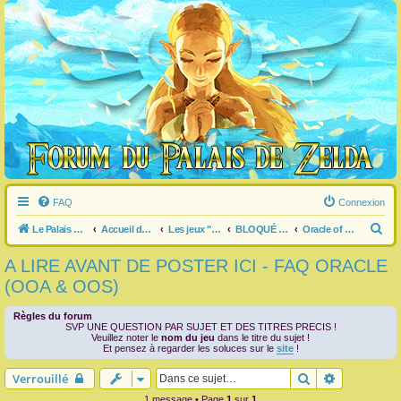
FAQ
Connexion
R
Le Palais de Zelda
Accueil du forum
Les jeux "Legend of Zelda"
BLOQUÉ dans un jeu ?
Oracle of Ages / Seasons
e
A LIRE AVANT DE POSTER ICI - FAQ ORACLE
c
(OOA & OOS)
h
e
Règles du forum
SVP UNE QUESTION PAR SUJET ET DES TITRES PRECIS !
r
Veuillez noter le
nom du jeu
dans le titre du sujet !
Et pensez à regarder les soluces sur le
site
!
c
Rechercher
Recherche 
Verrouillé
h
1 message • Page
1
sur
1
e