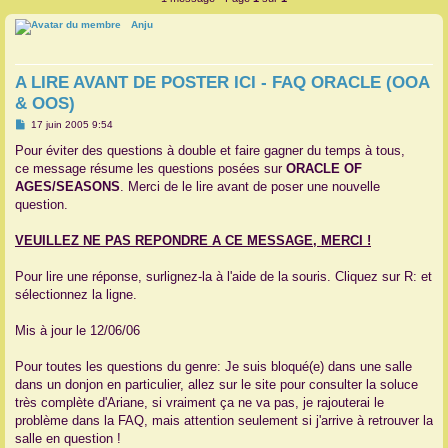
r
Anju
A LIRE AVANT DE POSTER ICI - FAQ ORACLE (OOA
& OOS)
M
17 juin 2005 9:54
e
s
Pour éviter des questions à double et faire gagner du temps à tous,
s
ce message résume les questions posées sur
ORACLE OF
a
g
AGES/SEASONS
. Merci de le lire avant de poser une nouvelle
e
question.
VEUILLEZ NE PAS REPONDRE A CE MESSAGE, MERCI !
Pour lire une réponse, surlignez-la à l'aide de la souris. Cliquez sur R: et
sélectionnez la ligne.
Mis à jour le 12/06/06
Pour toutes les questions du genre: Je suis bloqué(e) dans une salle
dans un donjon en particulier, allez sur le site pour consulter la soluce
très complète d'Ariane, si vraiment ça ne va pas, je rajouterai le
problème dans la FAQ, mais attention seulement si j'arrive à retrouver la
salle en question !