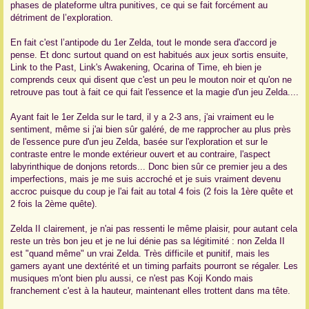
phases de plateforme ultra punitives, ce qui se fait forcément au
détriment de l’exploration.
En fait c'est l’antipode du 1er Zelda, tout le monde sera d'accord je
pense. Et donc surtout quand on est habitués aux jeux sortis ensuite,
Link to the Past, Link's Awakening, Ocarina of Time, eh bien je
comprends ceux qui disent que c'est un peu le mouton noir et qu'on ne
retrouve pas tout à fait ce qui fait l'essence et la magie d'un jeu Zelda....
Ayant fait le 1er Zelda sur le tard, il y a 2-3 ans, j'ai vraiment eu le
sentiment, même si j'ai bien sûr galéré, de me rapprocher au plus près
de l'essence pure d'un jeu Zelda, basée sur l'exploration et sur le
contraste entre le monde extérieur ouvert et au contraire, l'aspect
labyrinthique de donjons retords... Donc bien sûr ce premier jeu a des
imperfections, mais je me suis accroché et je suis vraiment devenu
accroc puisque du coup je l'ai fait au total 4 fois (2 fois la 1ère quête et
2 fois la 2ème quête).
Zelda II clairement, je n'ai pas ressenti le même plaisir, pour autant cela
reste un très bon jeu et je ne lui dénie pas sa légitimité : non Zelda II
est "quand même" un vrai Zelda. Très difficile et punitif, mais les
gamers ayant une dextérité et un timing parfaits pourront se régaler. Les
musiques m'ont bien plu aussi, ce n'est pas Koji Kondo mais
franchement c'est à la hauteur, maintenant elles trottent dans ma tête.