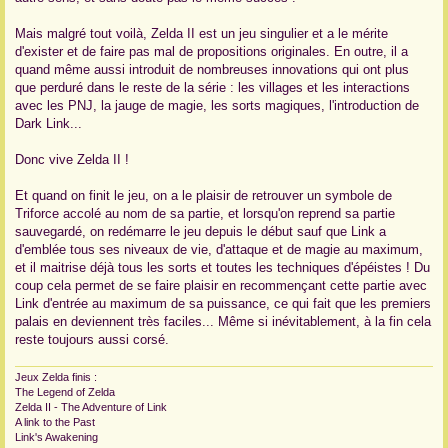
Mais malgré tout voilà, Zelda II est un jeu singulier et a le mérite
d'exister et de faire pas mal de propositions originales. En outre, il a
quand même aussi introduit de nombreuses innovations qui ont plus
que perduré dans le reste de la série : les villages et les interactions
avec les PNJ, la jauge de magie, les sorts magiques, l'introduction de
Dark Link...
Donc vive Zelda II !
Et quand on finit le jeu, on a le plaisir de retrouver un symbole de
Triforce accolé au nom de sa partie, et lorsqu'on reprend sa partie
sauvegardé, on redémarre le jeu depuis le début sauf que Link a
d'emblée tous ses niveaux de vie, d'attaque et de magie au maximum,
et il maitrise déjà tous les sorts et toutes les techniques d'épéistes ! Du
coup cela permet de se faire plaisir en recommençant cette partie avec
Link d'entrée au maximum de sa puissance, ce qui fait que les premiers
palais en deviennent très faciles... Même si inévitablement, à la fin cela
reste toujours aussi corsé.
Jeux Zelda finis :
The Legend of Zelda
Zelda II - The Adventure of Link
A link to the Past
Link's Awakening