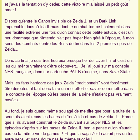
et j'avais la tentation d'y céder, cette victoire m'a laissé un petit goût
amer !
Disons qu'entre le Ganon invisible de Zelda 1, et un Dark Link
imprenable dans Zelda II mais dont le combat tombe finalement dans
une facilité extrême une fois qu'on connait cette petite astuce, c'est un
peu dommage que Nintendo n'ait pas hyper bien géré à l'époque, à mon
sens, les combats contre les Boss de fin dans les 2 premiers opus de
Zelda...
Donc au final je suis très heureux presque fier de l'avoir fini et c'est un
jeu qui mérite vraiment d'être découvert... Je l'ai joué sur ma console
NES française, donc sur cartouche PAL B d'origine, sans Save State.
Mais les fans hardcore des jeux Zelda "traditionnels" vont forcément
être déroutés, il faut donc faire un réel effort et savoir se remettre dans
le contexte de l'époque où les bases de la série n'étaient pas vraiment
posées...
Au fond, je suis quand même soulagé de me dire que pour la suite de la
série, ils aient repris les bases du 1er Zelda et pas de Zelda II... Parce
que si ils avaient construit le Zelda suivant sur Super NES et les
épisodes d'après sur les bases de Zelda II, ben je pense qu'on n'aurait
pas eu la même vie de gamers ! Et que la saga Zelda aurait pris un tout
autre sens, et sans doute pas le même succès !