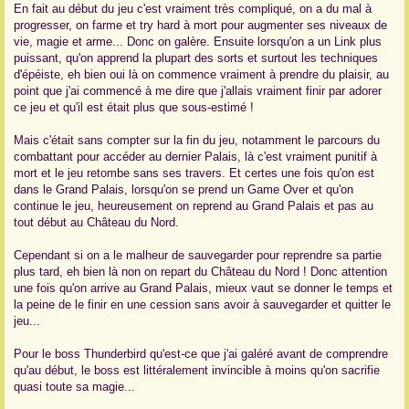
En fait au début du jeu c'est vraiment très compliqué, on a du mal à
progresser, on farme et try hard à mort pour augmenter ses niveaux de
vie, magie et arme... Donc on galère. Ensuite lorsqu'on a un Link plus
puissant, qu'on apprend la plupart des sorts et surtout les techniques
d'épéiste, eh bien oui là on commence vraiment à prendre du plaisir, au
point que j'ai commencé à me dire que j'allais vraiment finir par adorer
ce jeu et qu'il est était plus que sous-estimé !
Mais c'était sans compter sur la fin du jeu, notamment le parcours du
combattant pour accéder au dernier Palais, là c'est vraiment punitif à
mort et le jeu retombe sans ses travers. Et certes une fois qu'on est
dans le Grand Palais, lorsqu'on se prend un Game Over et qu'on
continue le jeu, heureusement on reprend au Grand Palais et pas au
tout début au Château du Nord.
Cependant si on a le malheur de sauvegarder pour reprendre sa partie
plus tard, eh bien là non on repart du Château du Nord ! Donc attention
une fois qu'on arrive au Grand Palais, mieux vaut se donner le temps et
la peine de le finir en une cession sans avoir à sauvegarder et quitter le
jeu...
Pour le boss Thunderbird qu'est-ce que j'ai galéré avant de comprendre
qu'au début, le boss est littéralement invincible à moins qu'on sacrifie
quasi toute sa magie...