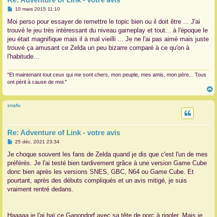
M
10 mars 2015 11:10
e
s
Moi perso pour essayer de remettre le topic bien ou il doit être ... J'ai
s
trouvé le jeu très intéressant du niveau gameplay et tout... à l'époque le
a
g
jeu était magnifique mais il à mal vieilli ... Je ne l'ai pas aimé mais juste
e
trouvé ça amusant ce Zelda un peu bizarre comparé à ce qu'on à
l'habitude...
"Et maintenant tout ceux qui me sont chers, mon peuple, mes amis, mon père... Tous
ont périt à cause de moi."
snafu
t
Re: Adventure of Link - votre avis
M
25 déc. 2021 23:34
e
s
Je choque souvent les fans de Zelda quand je dis que c'est l'un de mes
s
préférés. Je l'ai testé bien tardivement grâce à une version Game Cube
a
g
donc bien après les versions SNES, GBC, N64 ou Game Cube. Et
e
pourtant, après des débuts compliqués et un avis mitigé, je suis
vraiment rentré dedans.
Haaaaa je l'ai haï ce Ganondorf avec sa tête de porc à rigoler. Mais je