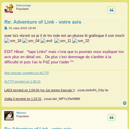
linkorange
r
Populaire
Re: Adventure of Link - votre avis
M
01 mars 2015 18:45
e
s
ouer ta's rézont se je il ér tro nule est an plusse lé grafisque il son moch
s
a
g
e
EDIT Hikari : *tape Linko* mais c'vrai que tu pourrais nous expliquer ton
avis plus en détail oni... De plus c'est dommage de s'arrêter à la
difficulté et puis t'as le PdZ pour t'aider ^^
Mon dossier complet sur ALTTP
ALTTP terminé en 1:30:41
LADX terminé en 1:04:04 (ex-1er temps français !)
: youtu.be/lvKh_G6y-lw
Zelda II terminé en 1:23:31
: youtu.be/_WPYz25eWBM
Warloo
t
Populaire
Re: Adventure of Link - votre avis