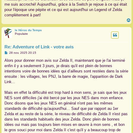
me suis accroché! Aujourd'hui, grâce à la Switch je rejoue à ce qui était
pour l'époque une pépite et ce qui est aujourd'hui un Legend of Zelda
complètement à part!
le Héros du Temps
t
Populaire
Re: Adventure of Link - votre avis
M
28 nov. 2025 20:15
e
s
Alors pour donner mon avis sur Zelda II, maintenant que je l'ai terminé
s
enfin il y a seulement 3 jours, je dirais qu'il est plein de bonnes
a
g
intentions voire de bonnes idées qui d’ailleurs sont restées dans la série
e
ensuite : les villages, les PNJ, la barre de magie, l'apparition de Dark
Link...
Mais en effet la difficulté est trop hard à mon sens, je sais que les jeux
NES sont difficiles j'ai été bercé par les jeux NES dans mon enfance.
Donc disons que les jeux NES en général n'ont pas les mêmes
standards de difficulté qu'aujourd'hui... Sauf que par rapport au 1er
Zelda et au reste de la série, le niveau de difficulté de Zelda II n'est pas
dans les standards habituels des jeux Zelda. Donc plein de bonnes
idées oui mais pas toujours bien mises en œuvre à mon sens , et bon
le gros souci pour moi dans Zelda II c'est qu'il y a beaucoup trop de