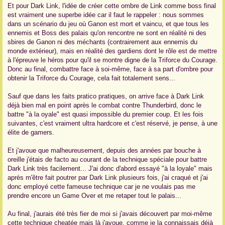
Et pour Dark Link, l'idée de créer cette ombre de Link comme boss final
est vraiment une superbe idée car il faut le rappeler : nous sommes
dans un scénario du jeu où Ganon est mort et vaincu, et que tous les
ennemis et Boss des palais qu'on rencontre ne sont en réalité ni des
sbires de Ganon ni des méchants (contrairement aux ennemis du
monde extérieur), mais en réalité des gardiens dont le rôle est de mettre
à l'épreuve le héros pour qu'il se montre digne de la Triforce du Courage.
Donc au final, combattre face à soi-même, face à sa part d'ombre pour
obtenir la Triforce du Courage, cela fait totalement sens...
Sauf que dans les faits pratico pratiques, on arrive face à Dark Link
déjà bien mal en point après le combat contre Thunderbird, donc le
battre "à la oyale" est quasi impossible du premier coup. Et les fois
suivantes, c'est vraiment ultra hardcore et c'est réservé, je pense, à une
élite de gamers.
Et j'avoue que malheureusement, depuis des années par bouche à
oreille j'étais de facto au courant de la technique spéciale pour battre
Dark Link très facilement... J'ai donc d'abord essayé "à la loyale" mais
après m'être fait poutrer par Dark Link plusieurs fois, j'ai craqué et j'ai
donc employé cette fameuse technique car je ne voulais pas me
prendre encore un Game Over et me retaper tout le palais...
Au final, j'aurais été très fier de moi si j'avais découvert par moi-même
cette technique cheatée mais là j'avoue, comme je la connaissais déjà