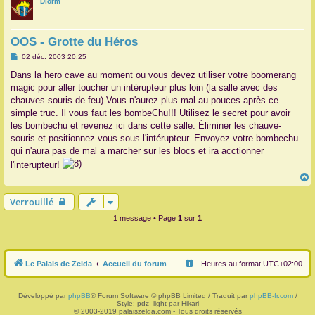
Diorm
r
OOS - Grotte du Héros
M
02 déc. 2003 20:25
e
s
Dans la hero cave au moment ou vous devez utiliser votre boomerang
s
magic pour aller toucher un intérupteur plus loin (la salle avec des
a
g
chauves-souris de feu) Vous n'aurez plus mal au pouces après ce
e
simple truc. Il vous faut les bombeChu!!! Utilisez le secret pour avoir
les bombechu et revenez ici dans cette salle. Éliminer les chauve-
souris et positionnez vous sous l'intérupteur. Envoyez votre bombechu
qui n'aura pas de mal a marcher sur les blocs et ira acctionner
l'interupteur!
Verrouillé
t
1 message • Page
1
sur
1
Le Palais de Zelda
Accueil du forum
Heures au format
UTC+02:00
Développé par
phpBB
® Forum Software © phpBB Limited / Traduit par
phpBB-fr.com
/
Style: pdz_light par Hikari
© 2003-2019 palaiszelda.com - Tous droits réservés