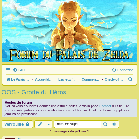
FAQ
Connexion
R
Le Palais de Zelda
Accueil du forum
Les jeux "Legend of Zelda"
Commentaire / question générale / info sur un jeu
Oracle of Ages / Seasons
e
OOS - Grotte du Héros
c
h
Règles du forum
SVP si vous souhaitez donner une astuce, faites-le via la page
Contact
du site. Elle
e
sera ensuite publiée ici pour vérification puis publiée sur le site où beaucoup plus de
joueurs en profiteront.
r
Rechercher
Recherche 
Verrouillé
c
1 message • Page
1
sur
1
h
e