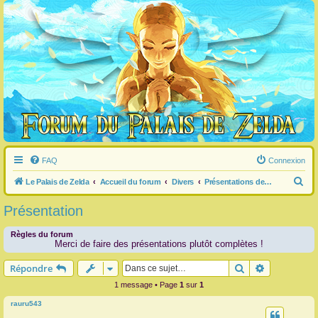
FAQ
Connexion
R
Le Palais de Zelda
Accueil du forum
Divers
Présentations des membres
e
Présentation
c
h
Règles du forum
Merci de faire des présentations plutôt complètes !
e
Rechercher
Recherche 
Répondre
r
c
1 message • Page
1
sur
1
h
rauru543
e