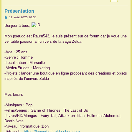
r
Présentation
M
12 août 2025 20:36
e
s
Bonjour à tous,
s
a
g
Mon pseudo est Rauru543, je suis présent sur ce forum car je voue une
e
véritable passion à l’univers de la saga Zelda.
-Age : 25 ans
-Genre : Homme
-Localisation : Marseille
-Métier/Etudes : Marketing
-Projets : lancer une boutique en ligne proposant des créations et objets
inspirés de l’univers Zelda
Mes loisirs
-Musiques : Pop
-Films/Séries : Game of Thrones, The Last of Us
-Livres/BD/Mangas : Fairy Tail, Attack on Titan, Fullmetal Alchemist,
Death Note
-Niveau informatique :Bon
-Site web :
https://legend-of-zelda-shop.com