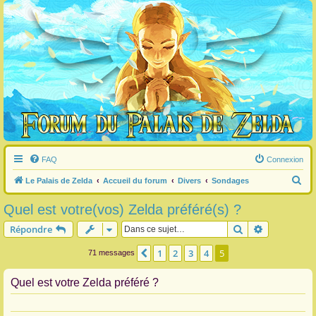
FAQ
Connexion
R
Le Palais de Zelda
Accueil du forum
Divers
Sondages
e
Quel est votre(vos) Zelda préféré(s) ?
c
Rechercher
Recherche 
Répondre
h
e
1
2
3
4
5
Précédente
71 messages
r
Quel est votre Zelda préféré ?
c
h
e