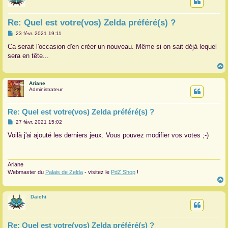
Re: Quel est votre(vos) Zelda préféré(s) ?
M
23 févr. 2021 19:11
e
s
Ca serait l'occasion d'en créer un nouveau. Même si on sait déjà lequel
s
sera en tête...
a
g
e
Ariane
t
Administrateur
Re: Quel est votre(vos) Zelda préféré(s) ?
M
27 févr. 2021 15:02
e
s
Voilà j'ai ajouté les derniers jeux. Vous pouvez modifier vos votes ;-)
s
a
g
e
Ariane
Webmaster du
Palais de Zelda
- visitez le
PdZ Shop
!
Daichi
t
Re: Quel est votre(vos) Zelda préféré(s) ?