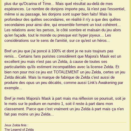
plus dur qu'Ocarina of Time... Mais quel résultat au-delà de mes
espérances. Le nombre de donjons importe peu, là n'est pas l'essentiel,
même si au passage, les donjons sont super bien faits! Mais la
profondeur des quêtes secondaires, en réalité il n'y a que des quêtes
secondaires pour ainsi dire, qui ensemble forment un tout cohérent...
Les relations avec les persos, le côté sombre et malsain du jeu alors
qu'en façade, tout le monde ou presque est hyper joyeux... Les
considérations sur le sens de l'amitié, sur ce qu'est un héros...
Bref un jeu que j'ai poncé à 100% et dont je ne suis toujours pas
remis... Certains fans puristes considèrent que Majora's Mask est un
excellent jeu mais n'est pas un Zelda, à cause de toutes ses
particularités qu'ils estiment incompatibles avec la license Zelda. Et
bien non pour moi ce jeu est TOTALEMENT un jeu Zelda, certes un jeu
Zelda décalé. Mais la marque de fabrique de Zelda c'est aussi de
produire des opus un peu décalés, comme aussi Link's Awakening par
exemple...
Bref je mets Majora's Mask à part mais ma réflexion se poursuit, soit je
le mets sur le podium en numéro 1, soit il reste à part dans mon
classement. Parce que c'est vraiment un jeu Zelda à part mais ça n'en
fait pas moins un jeu Zelda...
Jeux Zelda finis :
The Legend of Zelda