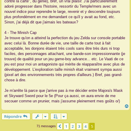
contre la carte", du génie), bref, un vrai plaisir. J'ai particulièrement
adoré progresser dans l'histoire, ressortir du Temple/mers avec un
nouvel indice pour reprendre le large, revenir et y descendre toujours
plus profondément en me demandant ce qu'il y avait au fond, etc.
Sinon, j'ai déjà dit que j'aimais les bateaux?
4 - The Minish Cap
Je trouve qu'on a atteind la perfection du jeu Zelda sur console portable
avec celui là. Bonne durée de vie, une taille de carte tout à fait
acceptable, les donjons étaient très cools sans être très durs ni trop
faciles, des personnages attachant, une bande-son impressionnante (je
trouve) de qualité pour un jeu game-boy advance... etc. Le Vaati de ce
jeu est pour moi un antagoniste qui mérite de réapparaître avec plus de
développement. L'exploration taille minish était vraiment sympa aussi
(pixel art des environnements très propres d'ailleurs.) Bref, pas grand-
chose à dire.
Je m'arrête là parce que j'arrive pas à me décider entre Majora's Mask
et Skyward Sword pour le 5e (Pour ça aussi, on aura envie de me
secouer comme un prunier, mais j'assume pleinement mes goûts o/)
Répondre
t
1
2
3
4
5
Précédente
71 messages