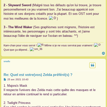
2 - Skyward Sword
(Malgré tous les défauts qu'on lui trouve, je trouve
personnellement ce jeu vraiment bon. J'ai beaucoup apprécié son
histoire et ses donjons créatifs pour la plupart. Et ses OST sont pour
moi les meilleures de la licence.
)
3 - The Wind Waker
(Ses graphismes sont mignons, l'histoire est
intéressante, les personnages y sont très attachants, et j'aime
beaucoup l'idée de naviguer sur l'océan en bateau. ^^)
Kam-chan pour vous servir !
Même si je ne vous servirai pas vraiment !
Quoi que ça dépend...
snafu
t
Re: Quel est votre(vos) Zelda préféré(s) ?
M
25 avr. 2021 10:43
e
s
1. Majora's Mask
s
Il respecte l'univers des Zelda mais cette quête des masques et le
a
g
retour en arrière continuel le rend si particulier.
e
2. Twilight Princess