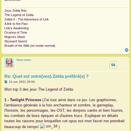
Jeux Zelda finis :
The Legend of Zelda
Zelda II - The Adventure of Link
A link to the Past
Link's Awakening
Ocarina of Time
Majora's Mask
Skyward Sword
Breath of the Wild (en mode normal)
Kam-chan
t
Re: Quel est votre(vos) Zelda préféré(s) ?
M
21 avr. 2021 20:54
e
s
Mon top 3 des jeux The Legend of Zelda:
s
a
g
1 - Twilight Princess
(J'ai tout aimé dans ce jeu: Les graphismes,
e
l'ambiance générale à la fois enchanteur et sombre, le gameplay,
l'histoire, les personnages, les OST, les donjons variés et bien fournis,
les combats de boss épiques et d'autres trucs. Expliquer en détails
toutes les raisons pour lesquelles cet opus est mon favori me prendrait
beaucoup de temps!
)