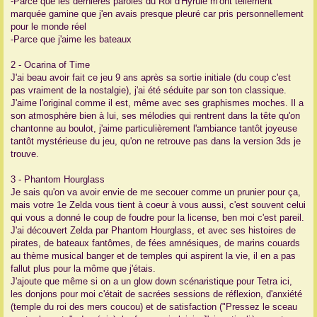
-Parce que les dernières paroles du Roi d'Hyrule m'ont tellement
marquée gamine que j'en avais presque pleuré car pris personnellement
pour le monde réel
-Parce que j'aime les bateaux
2 - Ocarina of Time
J'ai beau avoir fait ce jeu 9 ans après sa sortie initiale (du coup c'est
pas vraiment de la nostalgie), j'ai été séduite par son ton classique.
J'aime l'original comme il est, même avec ses graphismes moches. Il a
son atmosphère bien à lui, ses mélodies qui rentrent dans la tête qu'on
chantonne au boulot, j'aime particulièrement l'ambiance tantôt joyeuse
tantôt mystérieuse du jeu, qu'on ne retrouve pas dans la version 3ds je
trouve.
3 - Phantom Hourglass
Je sais qu'on va avoir envie de me secouer comme un prunier pour ça,
mais votre 1e Zelda vous tient à coeur à vous aussi, c'est souvent celui
qui vous a donné le coup de foudre pour la license, ben moi c'est pareil.
J'ai découvert Zelda par Phantom Hourglass, et avec ses histoires de
pirates, de bateaux fantômes, de fées amnésiques, de marins couards
au thème musical banger et de temples qui aspirent la vie, il en a pas
fallut plus pour la môme que j'étais.
J'ajoute que même si on a un glow down scénaristique pour Tetra ici,
les donjons pour moi c'était de sacrées sessions de réflexion, d'anxiété
(temple du roi des mers coucou) et de satisfaction ("Pressez le sceau