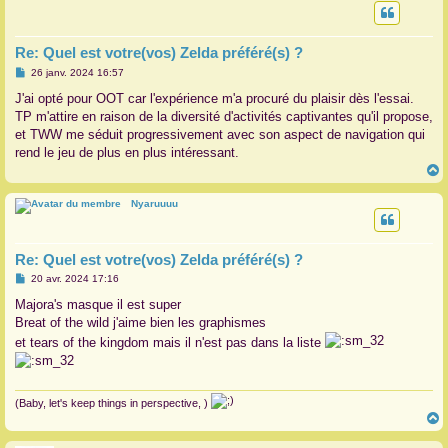
t
Re: Quel est votre(vos) Zelda préféré(s) ?
M
26 janv. 2024 16:57
e
s
J'ai opté pour OOT car l'expérience m'a procuré du plaisir dès l'essai.
s
TP m'attire en raison de la diversité d'activités captivantes qu'il propose,
a
g
et TWW me séduit progressivement avec son aspect de navigation qui
e
rend le jeu de plus en plus intéressant.
Nyaruuuu
t
Re: Quel est votre(vos) Zelda préféré(s) ?
M
20 avr. 2024 17:16
e
s
Majora's masque il est super
s
Breat of the wild j'aime bien les graphismes
a
g
et tears of the kingdom mais il n'est pas dans la liste
e
(Baby, let's keep things in perspective, )