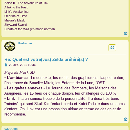
Zelda II - The Adventure of Link
A link to the Past
Link's Awakening
Ocarina of Time
Majora's Mask
Skyward Sword
Breath of the Wild (en mode normal)
Kurkumai
t
Re: Quel est votre(vos) Zelda préféré(s) ?
M
28 déc. 2021 10:34
e
s
Majora's Mask 3D
s
•
L'ambiance
- Le contexte, les motifs des graphismes, l'aspect païen,
a
g
l'insistance du Bouclier Miroir, les Enfants de la Lune, l'OST...
e
•
Les quêtes annexes
- Le Journal des Bombers, les Maisons des
Araignées, les 15 fées de chaque donjon, les challenges du 100 %.
•
Link
- Il a un sérieux trouble de la personnalité. Il a deux très bons
"miroirs" qui sont Skull Kid l'enfant perdu et Kafei l'adulte dans un corps
d'enfant. Oni Link est une proposition ultime en terme de design et de
récompense.
fabrice08