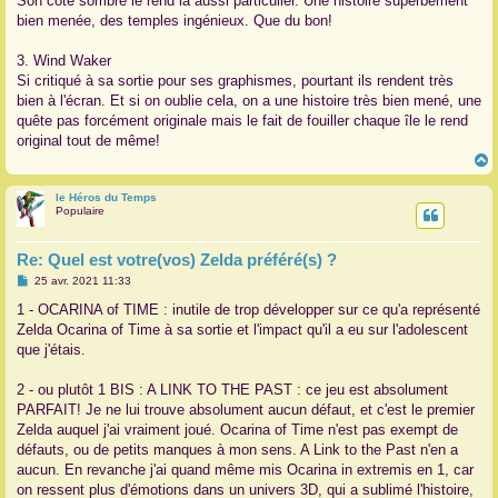
Son côté sombre le rend là aussi particulier. Une histoire superbement
bien menée, des temples ingénieux. Que du bon!
3. Wind Waker
Si critiqué à sa sortie pour ses graphismes, pourtant ils rendent très
bien à l'écran. Et si on oublie cela, on a une histoire très bien mené, une
quête pas forcément originale mais le fait de fouiller chaque île le rend
original tout de même!
le Héros du Temps
t
Populaire
Re: Quel est votre(vos) Zelda préféré(s) ?
M
25 avr. 2021 11:33
e
s
1 - OCARINA of TIME : inutile de trop développer sur ce qu'a représenté
s
Zelda Ocarina of Time à sa sortie et l'impact qu'il a eu sur l'adolescent
a
g
que j'étais.
e
2 - ou plutôt 1 BIS : A LINK TO THE PAST : ce jeu est absolument
PARFAIT! Je ne lui trouve absolument aucun défaut, et c'est le premier
Zelda auquel j'ai vraiment joué. Ocarina of Time n'est pas exempt de
défauts, ou de petits manques à mon sens. A Link to the Past n'en a
aucun. En revanche j'ai quand même mis Ocarina in extremis en 1, car
on ressent plus d'émotions dans un univers 3D, qui a sublimé l'histoire,