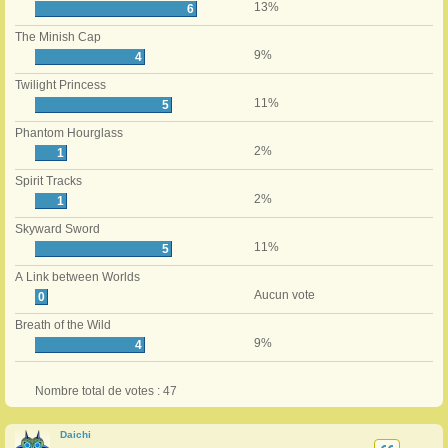
13%
6
The Minish Cap
9%
4
Twilight Princess
11%
5
Phantom Hourglass
2%
1
Spirit Tracks
2%
1
Skyward Sword
11%
5
A Link between Worlds
Aucun vote
0
Breath of the Wild
9%
4
Nombre total de votes :
47
Daichi