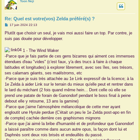
Toon Neji
t
Re: Quel est votre(vos) Zelda préféré(s) ?
M
17 juin 2024 22:13
e
s
Plutôt que choisir un seul, je vais moi aussi faire un top. Par contre, je
s
suis pas douée pour développer.
a
g
e
1 - The Wind Waker
-Parce que je fais partie de ces gens bizarres qui aiment ces immenses
étendues d'eau "vides" (c'est faux, y'a des trucs à faire à chaque
latitudes et longitudes) à explorer librement, avec ses îles, ses trésors,
ses calamars géants, ses maëlstroms, etc
-Parce que je suis très attachée au 1e Link expressif de la licence; à la
1e Zelda à aider Link sur le terrain du mieux qu'elle peut et rentrer dans
le lard du méchant (2 fois quand même hein... Dont celle où elle se
prend une patate de forain de Ganondorf pendant le boss final à peine
debout elle y retourne, 13 ans la gamine)
-Parce que j'aime l'atmosphère mélancolique de cette mer ayant
engloutit une Hyrule perdue (C'était un peu le 1e Zelda post-apo en fin
de compte) cachée derrière ces graphismes mignons
-Parce que j'ai aimé la bribe d'humanité et de profondeur que Ganondorf
a laissé paraître comme dans aucun autre opus, la façon dont lui et
Daphnès sont deux rois brisés et endeuillés du passé.