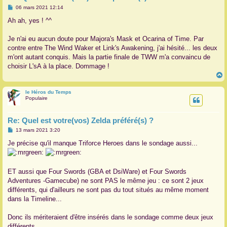
M
06 mars 2021 12:14
e
s
Ah ah, yes ! ^^
s
a
g
Je n'ai eu aucun doute pour Majora's Mask et Ocarina of Time. Par
e
contre entre The Wind Waker et Link's Awakening, j'ai hésité... les deux
m'ont autant conquis. Mais la partie finale de TWW m'a convaincu de
choisir L'sA à la place. Dommage !
le Héros du Temps
t
Populaire
Re: Quel est votre(vos) Zelda préféré(s) ?
M
13 mars 2021 3:20
e
s
Je précise qu'il manque Triforce Heroes dans le sondage aussi...
s
a
g
e
ET aussi que Four Swords (GBA et DsiWare) et Four Swords
Adventures -Gamecube) ne sont PAS le même jeu : ce sont 2 jeux
différents, qui d'ailleurs ne sont pas du tout situés au même moment
dans la Timeline...
Donc ils mériteraient d'être insérés dans le sondage comme deux jeux
différents.