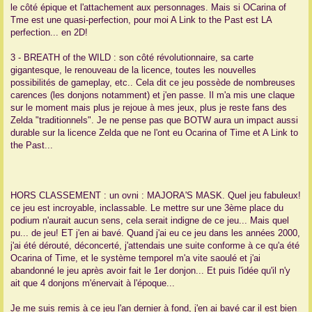
le côté épique et l'attachement aux personnages. Mais si OCarina of
Tme est une quasi-perfection, pour moi A Link to the Past est LA
perfection... en 2D!
3 - BREATH of the WILD : son côté révolutionnaire, sa carte
gigantesque, le renouveau de la licence, toutes les nouvelles
possibilités de gameplay, etc.. Cela dit ce jeu possède de nombreuses
carences (les donjons notamment) et j'en passe. Il m'a mis une claque
sur le moment mais plus je rejoue à mes jeux, plus je reste fans des
Zelda "traditionnels". Je ne pense pas que BOTW aura un impact aussi
durable sur la licence Zelda que ne l'ont eu Ocarina of Time et A Link to
the Past...
HORS CLASSEMENT : un ovni : MAJORA'S MASK. Quel jeu fabuleux!
ce jeu est incroyable, inclassable. Le mettre sur une 3ème place du
podium n'aurait aucun sens, cela serait indigne de ce jeu... Mais quel
pu... de jeu! ET j'en ai bavé. Quand j'ai eu ce jeu dans les années 2000,
j'ai été dérouté, déconcerté, j'attendais une suite conforme à ce qu'a été
Ocarina of Time, et le système temporel m'a vite saoulé et j'ai
abandonné le jeu après avoir fait le 1er donjon... Et puis l'idée qu'il n'y
ait que 4 donjons m'énervait à l'époque...
Je me suis remis à ce jeu l'an dernier à fond, j'en ai bavé car il est bien