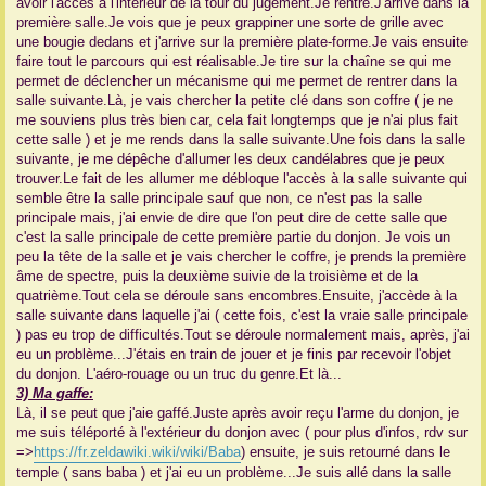
avoir l'accès à l'intérieur de la tour du jugement.Je rentre.J'arrive dans la
première salle.Je vois que je peux grappiner une sorte de grille avec
une bougie dedans et j'arrive sur la première plate-forme.Je vais ensuite
faire tout le parcours qui est réalisable.Je tire sur la chaîne se qui me
permet de déclencher un mécanisme qui me permet de rentrer dans la
salle suivante.Là, je vais chercher la petite clé dans son coffre ( je ne
me souviens plus très bien car, cela fait longtemps que je n'ai plus fait
cette salle ) et je me rends dans la salle suivante.Une fois dans la salle
suivante, je me dépêche d'allumer les deux candélabres que je peux
trouver.Le fait de les allumer me débloque l'accès à la salle suivante qui
semble être la salle principale sauf que non, ce n'est pas la salle
principale mais, j'ai envie de dire que l'on peut dire de cette salle que
c'est la salle principale de cette première partie du donjon. Je vois un
peu la tête de la salle et je vais chercher le coffre, je prends la première
âme de spectre, puis la deuxième suivie de la troisième et de la
quatrième.Tout cela se déroule sans encombres.Ensuite, j'accède à la
salle suivante dans laquelle j'ai ( cette fois, c'est la vraie salle principale
) pas eu trop de difficultés.Tout se déroule normalement mais, après, j'ai
eu un problème...J'étais en train de jouer et je finis par recevoir l'objet
du donjon. L'aéro-rouage ou un truc du genre.Et là...
3) Ma gaffe:
Là, il se peut que j'aie gaffé.Juste après avoir reçu l'arme du donjon, je
me suis téléporté à l'extérieur du donjon avec ( pour plus d'infos, rdv sur
=>
https://fr.zeldawiki.wiki/wiki/Baba
) ensuite, je suis retourné dans le
temple ( sans baba ) et j'ai eu un problème...Je suis allé dans la salle