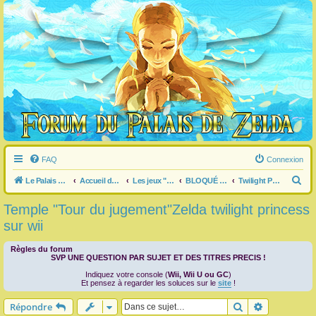
FAQ
Connexion
R
Le Palais de Zelda
Accueil du forum
Les jeux "Legend of Zelda"
BLOQUÉ dans un jeu ?
Twilight Princess
e
Temple "Tour du jugement"Zelda twilight princess
c
sur wii
h
e
Règles du forum
SVP UNE QUESTION PAR SUJET ET DES TITRES PRECIS !
r
Indiquez votre console (
Wii, Wii U ou GC
)
c
Et pensez à regarder les soluces sur le
site
!
h
Rechercher
Recherche 
Répondre
e