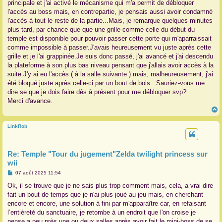
principale et j'ai activé le mécanisme qui m'a permit de débloquer
l'accès au boss mais, en contrepartie, je pensais aussi avoir condamné
l'accès à tout le reste de la partie...Mais, je remarque quelques minutes
plus tard, par chance que que une grille comme celle du début du
temple est disponible pour pouvoir passer cette porte qui m'aparraissait
comme impossible à passer.J'avais heureusement vu juste après cette
grille et je l'ai grappinée.Je suis donc passé, j'ai avancé et j'ai descendu
la plateforme à son plus bas niveau pensant que j'allais avoir accès à la
suite.J'y ai eu l'accès ( à la salle suivante ) mais, malheureusement, j'ai
été bloqué juste après celle-ci par un bout de bois...Sauriez-vous me
dire se que je dois faire dès à présent pour me débloquer svp?
Merci d'avance.
LinkRob
t
Re: Temple "Tour du jugement"Zelda twilight princess sur
wii
M
07 août 2025 11:54
e
s
Ok, il se trouve que je ne sais plus trop comment mais, cela, a vrai dire
s
fait un bout de temps que je n'ai plus joué au jeu mais, en cherchant
a
g
encore et encore, une solution à fini par m'apparaître car, en refaisant
e
l’entièreté du sanctuaire, je retombe à un endroit que l'on croise je
pense a peu près une ou deux salles après avoir fait le mini-boss de se