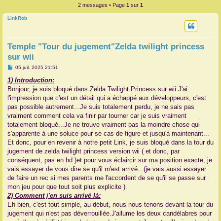
2 messages • Page
1
sur
1
r
LinkRob
Temple "Tour du jugement"Zelda twilight princess
sur wii
M
05 juil. 2025 21:51
e
s
1) Introduction:
s
Bonjour, je suis bloqué dans Zelda Twilight Princess sur wii.J'ai
a
g
l'impression que c'est un détail qui a échappé aux développeurs, c'est
e
pas possible autrement...Je suis totalement perdu, je ne sais pas
vraiment comment cela va finir par tourner car je suis vraiment
totalement bloqué...Je ne trouve vraiment pas la moindre chose qui
s'apparente à une soluce pour se cas de figure et jusqu'à maintenant...
Et donc, pour en revenir à notre petit Link, je suis bloqué dans la tour du
jugement de zelda twilight princess version wii ( et donc, par
conséquent, pas en hd )et pour vous éclaircir sur ma position exacte, je
vais essayer de vous dire se qu'il m'est arrivé...(je vais aussi essayer
de faire un rec si mes parents me l'accordent de se qu'il se passe sur
mon jeu pour que tout soit plus explicite ).
2) Comment j'en suis arrivé là:
Eh bien, c'est tout simple, au début, nous nous tenons devant la tour du
jugement qui n'est pas déverrouillée.J'allume les deux candélabres pour