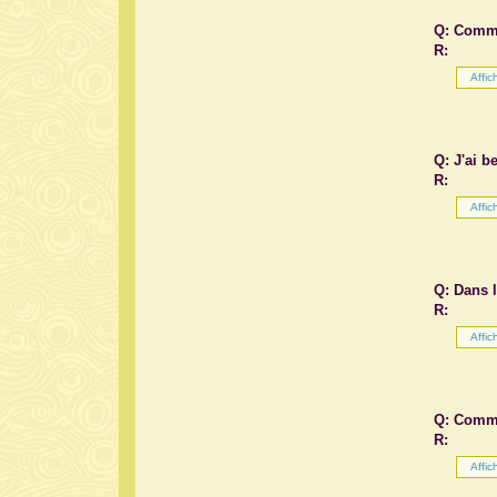
Q: Comme
R:
Q: J'ai 
R:
Q: Dans l
R:
Q: Commen
R: