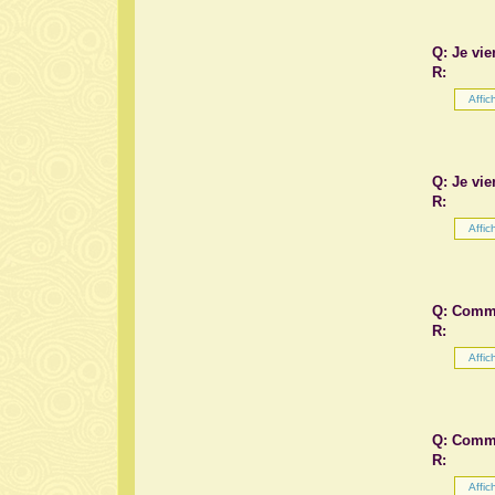
Q: Je vie
R:
Q: Je vie
R:
Q: Comme
R:
Q: Comme
R: