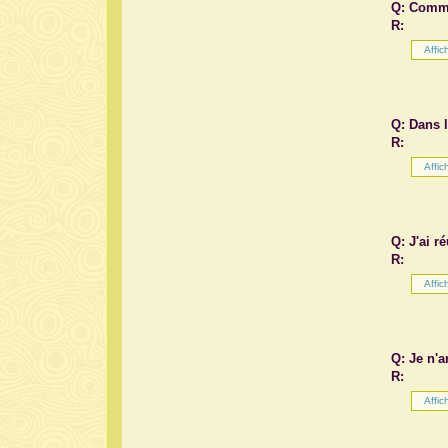
Q: Comme
R:
Q: Dans l
R:
Q: J'ai r
R:
Q: Je n'a
R: