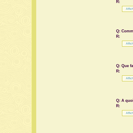
R:
Q: Comme
R:
Q: Que fa
R:
Q: A quoi
R: