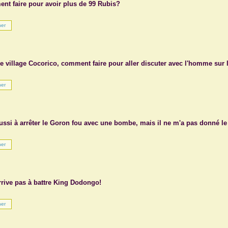
nt faire pour avoir plus de 99 Rubis?
e village Cocorico, comment faire pour aller discuter avec l'homme sur l
éussi à arrêter le Goron fou avec une bombe, mais il ne m'a pas donné l
rrive pas à battre King Dodongo!