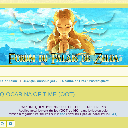
nd of Zelda"
BLOQUÉ dans un jeu ?
Ocarina of Time / Master Quest
FAQ OCARINA OF TIME (OOT)
SVP UNE QUESTION PAR SUJET ET DES TITRES PRECIS !
Veuillez noter le
nom du jeu (OOT ou MQ)
dans le titre du sujet.
Pensez à regarder les soluces sur le
site
et n'oubliez pas de consulter la
F.A.Q.
!
Rechercher
Recherche avancée