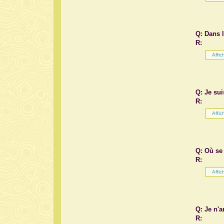
Q: Dans 
R:
Q: Je su
R:
Q: Où se
R:
Q: Je n'a
R: