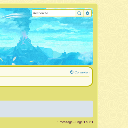
Rechercher
Recherche avancée
Connexion
1 message • Page
1
sur
1