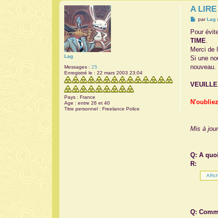
A LIRE
M
par
Lag
e
s
Pour évit
s
TIME
.
a
g
Merci de 
e
Lag
Si une no
nouveau.
Messages :
25
Enregistré le :
22 mars 2003 23:04
VEUILLE
Pays :
France
N'oubliez
Age :
entre 26 et 40
Titre personnel :
Freelance Police
Mis à jour
Q: A quo
R:
Q: Comme