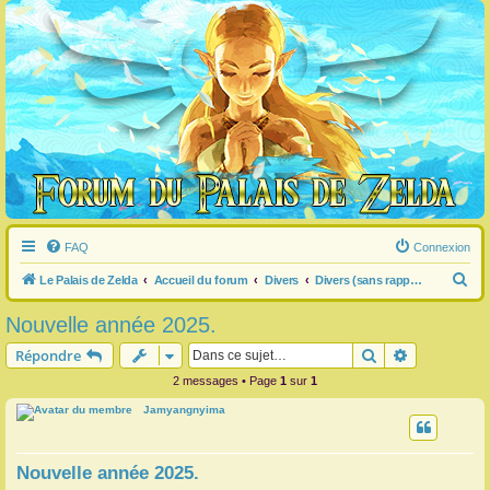
FAQ
Connexion
R
Le Palais de Zelda
Accueil du forum
Divers
Divers (sans rapport avec Zelda)
e
Nouvelle année 2025.
c
Rechercher
Recherche 
Répondre
h
2 messages • Page
1
sur
1
e
Jamyangnyima
r
c
h
Nouvelle année 2025.
e