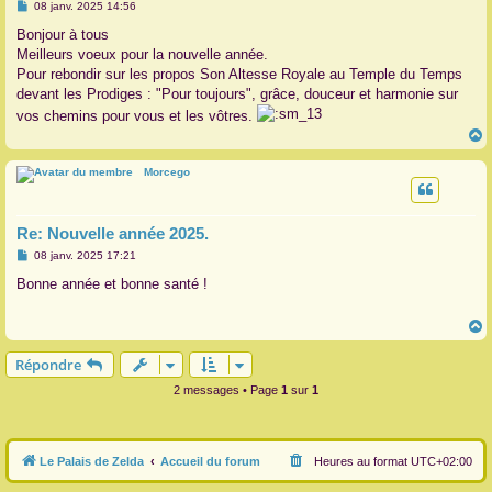
M
08 janv. 2025 14:56
e
r
s
Bonjour à tous
s
Meilleurs voeux pour la nouvelle année.
a
g
Pour rebondir sur les propos Son Altesse Royale au Temple du Temps
e
devant les Prodiges : "Pour toujours", grâce, douceur et harmonie sur
vos chemins pour vous et les vôtres.
Morcego
t
Re: Nouvelle année 2025.
M
08 janv. 2025 17:21
e
s
Bonne année et bonne santé !
s
a
g
e
Répondre
t
2 messages • Page
1
sur
1
Le Palais de Zelda
Accueil du forum
Heures au format
UTC+02:00