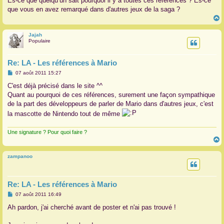
Es-ce que quelqu’un sait pourquoi il y a toutes ces références ? Es-ce
que vous en avez remarqué dans d'autres jeux de la saga ?
Jajah
t
Populaire
Re: LA - Les références à Mario
M
07 août 2011 15:27
e
s
C'est déjà précisé dans le site ^^
s
Quant au pourquoi de ces références, surement une façon sympathique
a
g
de la part des développeurs de parler de Mario dans d'autres jeux, c'est
e
la mascotte de Nintendo tout de même
Une signature ? Pour quoi faire ?
zampanoo
t
Re: LA - Les références à Mario
M
07 août 2011 16:49
e
s
Ah pardon, j'ai cherché avant de poster et n'ai pas trouvé !
s
a
g