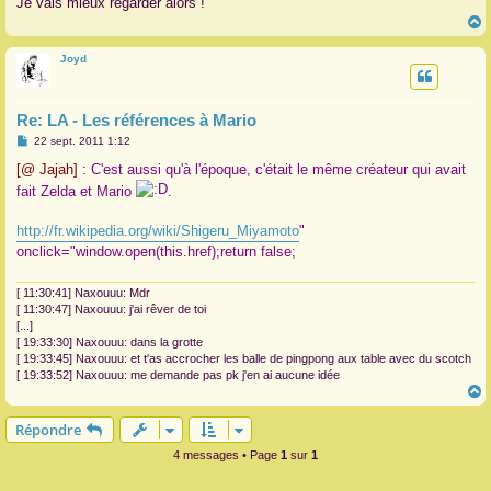
Je vais mieux regarder alors !
e
Joyd
t
Re: LA - Les références à Mario
M
22 sept. 2011 1:12
e
s
[@ Jajah] :
C'est aussi qu'à l'époque, c'était le même créateur qui avait
s
fait Zelda et Mario
.
a
g
e
http://fr.wikipedia.org/wiki/Shigeru_Miyamoto
"
onclick="window.open(this.href);return false;
[ 11:30:41] Naxouuu: Mdr
[ 11:30:47] Naxouuu: j'ai rêver de toi
[...]
[ 19:33:30] Naxouuu: dans la grotte
[ 19:33:45] Naxouuu: et t'as accrocher les balle de pingpong aux table avec du scotch
[ 19:33:52] Naxouuu: me demande pas pk j'en ai aucune idée
Répondre
t
4 messages • Page
1
sur
1