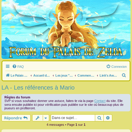
FAQ
Connexion
R
Le Palais de Zelda
Accueil du forum
Les jeux "Legend of Zelda"
Commentaire / question générale / info sur un jeu
Link's Awakening
e
LA - Les références à Mario
c
h
Règles du forum
SVP si vous souhaitez donner une astuce, faites-le via la page
Contact
du site. Elle
e
sera ensuite publiée ici pour vérification puis publiée sur le site où beaucoup plus de
joueurs en profiteront.
r
Rechercher
Recherche 
Répondre
c
4 messages • Page
1
sur
1
h
e