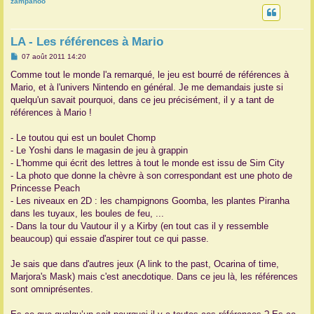
zampanoo
r
LA - Les références à Mario
M
07 août 2011 14:20
e
s
Comme tout le monde l'a remarqué, le jeu est bourré de références à
s
Mario, et à l'univers Nintendo en général. Je me demandais juste si
a
g
quelqu'un savait pourquoi, dans ce jeu précisément, il y a tant de
e
références à Mario !
- Le toutou qui est un boulet Chomp
- Le Yoshi dans le magasin de jeu à grappin
- L'homme qui écrit des lettres à tout le monde est issu de Sim City
- La photo que donne la chèvre à son correspondant est une photo de
Princesse Peach
- Les niveaux en 2D : les champignons Goomba, les plantes Piranha
dans les tuyaux, les boules de feu, ...
- Dans la tour du Vautour il y a Kirby (en tout cas il y ressemble
beaucoup) qui essaie d'aspirer tout ce qui passe.
Je sais que dans d'autres jeux (A link to the past, Ocarina of time,
Marjora's Mask) mais c'est anecdotique. Dans ce jeu là, les références
sont omniprésentes.