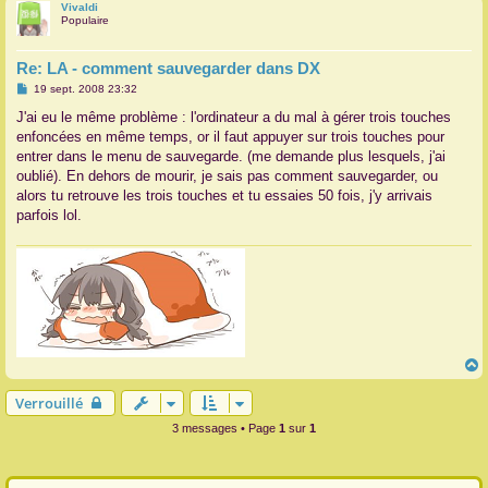
Vivaldi
t
Populaire
Re: LA - comment sauvegarder dans DX
M
19 sept. 2008 23:32
e
s
J'ai eu le même problème : l'ordinateur a du mal à gérer trois touches
s
enfoncées en même temps, or il faut appuyer sur trois touches pour
a
g
entrer dans le menu de sauvegarde. (me demande plus lesquels, j'ai
e
oublié). En dehors de mourir, je sais pas comment sauvegarder, ou
alors tu retrouve les trois touches et tu essaies 50 fois, j'y arrivais
parfois lol.
Verrouillé
t
3 messages • Page
1
sur
1