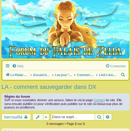
FAQ
Connexion
R
Le Palais de Zelda
Accueil du forum
Les jeux "Legend of Zelda"
Commentaire / question générale / info sur un jeu
Link's Awakening
e
LA - comment sauvegarder dans DX
c
h
Règles du forum
SVP si vous souhaitez donner une astuce, faites-le via la page
Contact
du site. Elle
e
sera ensuite publiée ici pour vérification puis publiée sur le site où beaucoup plus de
joueurs en profiteront.
r
Rechercher
Recherche 
Verrouillé
c
3 messages • Page
1
sur
1
h
e