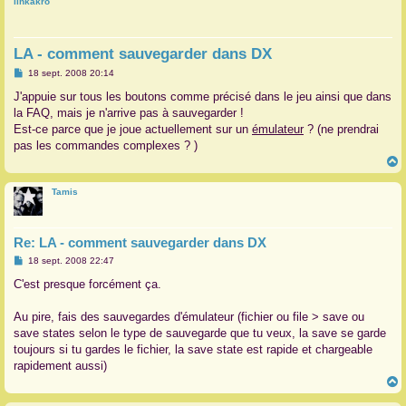
linkakro
r
LA - comment sauvegarder dans DX
M
18 sept. 2008 20:14
e
s
J'appuie sur tous les boutons comme précisé dans le jeu ainsi que dans
s
la FAQ, mais je n'arrive pas à sauvegarder !
a
g
Est-ce parce que je joue actuellement sur un
émulateur
? (ne prendrai
e
pas les commandes complexes ? )
Tamis
t
Re: LA - comment sauvegarder dans DX
M
18 sept. 2008 22:47
e
s
C'est presque forcément ça.
s
a
g
Au pire, fais des sauvegardes d'émulateur (fichier ou file > save ou
e
save states selon le type de sauvegarde que tu veux, la save se garde
toujours si tu gardes le fichier, la save state est rapide et chargeable
rapidement aussi)