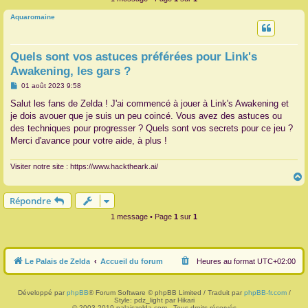
r
Aquaromaine
Quels sont vos astuces préférées pour Link's
Awakening, les gars ?
M
01 août 2023 9:58
e
s
Salut les fans de Zelda ! J'ai commencé à jouer à Link's Awakening et
s
je dois avouer que je suis un peu coincé. Vous avez des astuces ou
a
g
des techniques pour progresser ? Quels sont vos secrets pour ce jeu ?
e
Merci d'avance pour votre aide, à plus !
Visiter notre site : https://www.hacktheark.ai/
Répondre
t
1 message • Page
1
sur
1
Le Palais de Zelda
Accueil du forum
Heures au format
UTC+02:00
Développé par
phpBB
® Forum Software © phpBB Limited / Traduit par
phpBB-fr.com
/
Style: pdz_light par Hikari
© 2003-2019 palaiszelda.com - Tous droits réservés