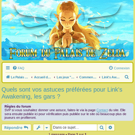
FAQ
Connexion
R
Le Palais de Zelda
Accueil du forum
Les jeux "Legend of Zelda"
Commentaire / question générale / info sur un jeu
Link's Awakening
e
Quels sont vos astuces préférées pour Link's
c
Awakening, les gars ?
h
e
Règles du forum
SVP si vous souhaitez donner une astuce, faites-le via la page
Contact
du site. Elle
r
sera ensuite publiée ici pour vérification puis publiée sur le site où beaucoup plus de
joueurs en profiteront.
c
Rechercher
Recherche 
Répondre
h
1 message • Page
1
sur
1
e