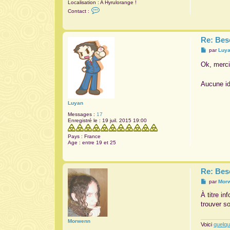
Localisation :
A Hyrulorange !
C
Contact :
o
n
t
a
Re: Bes
c
t
M
par
Luy
e
e
r
s
Ok, merc
l
s
i
a
n
g
k
Aucune id
e
o
r
a
Luyan
n
g
Messages :
17
e
Enregistré le :
19 juil. 2015 19:00
Pays :
France
Age :
entre 19 et 25
Re: Bes
M
par
Mor
e
s
À titre i
s
trouver so
a
g
e
Morwenn
Voici
quelq