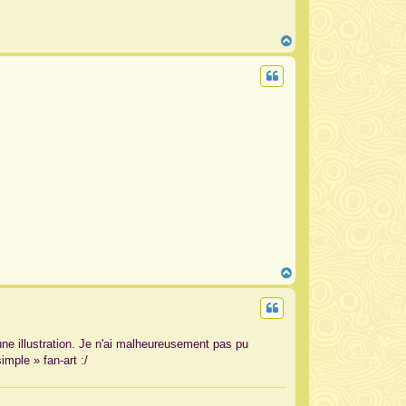
H
a
u
t
H
a
u
t
 une illustration. Je n'ai malheureusement pas pu
simple » fan-art :/