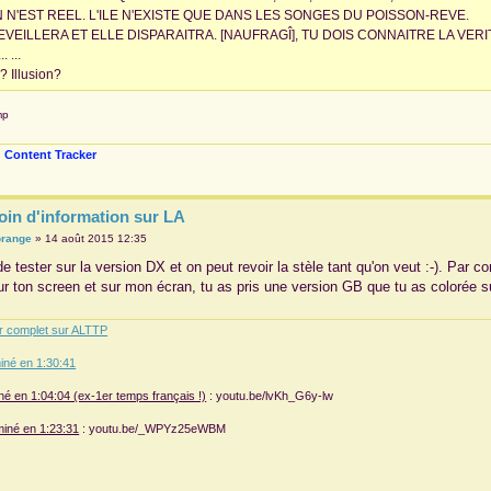
N N'EST REEL. L'ILE N'EXISTE QUE DANS LES SONGES DU POISSON-REVE.
'EVEILLERA ET ELLE DISPARAITRA. [NAUFRAGÎ], TU DOIS CONNAITRE LA VERIT
... ...
? Illusion?
mp
 Content Tracker
oin d'information sur LA
orange
»
14 août 2015 12:35
e tester sur la version DX et on peut revoir la stèle tant qu'on veut :-). Par c
 ton screen et sur mon écran, tu as pris une version GB que tu as colorée s
r complet sur ALTTP
iné en 1:30:41
é en 1:04:04 (ex-1er temps français !)
: youtu.be/lvKh_G6y-lw
rminé en 1:23:31
: youtu.be/_WPYz25eWBM