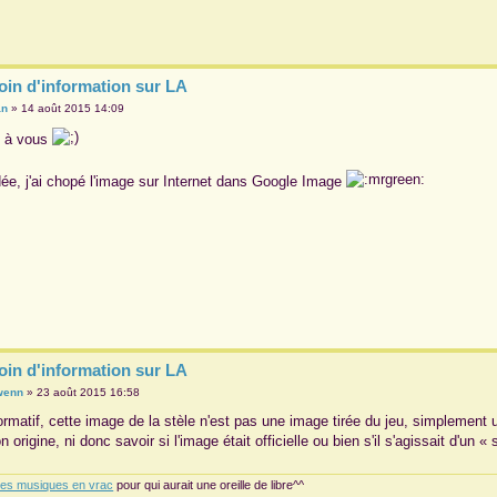
oin d'information sur LA
an
»
14 août 2015 14:09
i à vous
ée, j'ai chopé l'image sur Internet dans Google Image
oin d'information sur LA
wenn
»
23 août 2015 16:58
nformatif, cette image de la stèle n'est pas une image tirée du jeu, simplement
n origine, ni donc savoir si l'image était officielle ou bien s'il s'agissait d'un « 
ues musiques en vrac
pour qui aurait une oreille de libre^^