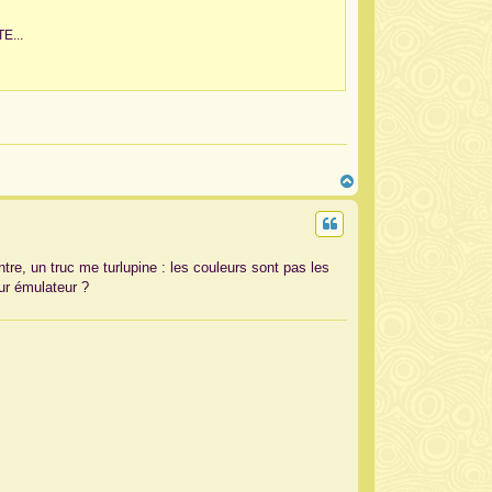
E...
H
a
u
t
ontre, un truc me turlupine : les couleurs sont pas les
ur émulateur ?