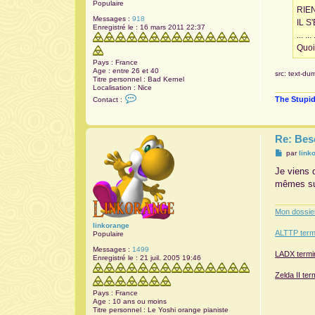
Populaire
RIE
Messages :
918
IL S
Enregistré le :
16 mars 2011 22:37
... ... 
Quoi
Pays :
France
Age :
entre 26 et 40
src: text-du
Titre personnel :
Bad Kernel
Localisation :
Nice
C
The Stupid
Contact :
o
n
t
a
Re: Bes
c
t
M
par
link
e
e
r
s
Je viens d
S
s
a
mêmes sur
a
n
g
i
e
t
Mon dossie
a
r
linkorange
i
ALTTP term
Populaire
u
m
Messages :
1499
LADX termin
0
Enregistré le :
21 juil. 2005 19:46
2
6
Zelda II te
Pays :
France
Age :
10 ans ou moins
Titre personnel :
Le Yoshi orange pianiste