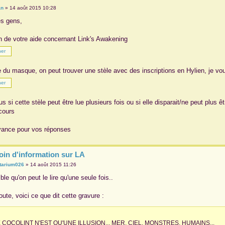
an
»
14 août 2015 10:28
es gens,
in de votre aide concernant Link's Awakening
 du masque, on peut trouver une stèle avec des inscriptions en Hylien, je v
 si cette stèle peut être lue plusieurs fois ou si elle disparait/ne peut plus êt
 cours
vance pour vos réponses
oin d'information sur LA
tarium026
»
14 août 2015 11:26
le qu'on peut le lire qu'une seule fois..
ute, voici ce que dit cette gravure :
E COCOLINT N'EST QU'UNE ILLUSION... MER, CIEL, MONSTRES, HUMAINS...