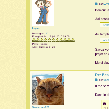
M
par
Luy
e
s
Bonjour l
s
a
g
J'ai beso
e
Luyan
Messages :
17
Au temple
Enregistré le :
19 juil. 2015 19:00
Pays :
France
Age :
entre 19 et 25
Savez-vous
projet en
Merci d'a
Re: Bes
M
par
Sani
e
s
Il me semb
s
a
g
Dans le do
e
Sanitarium026
L'IL