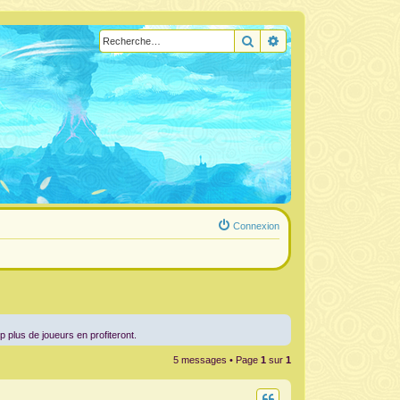
Rechercher
Recherche avancée
Connexion
g
up plus de joueurs en profiteront.
5 messages • Page
1
sur
1