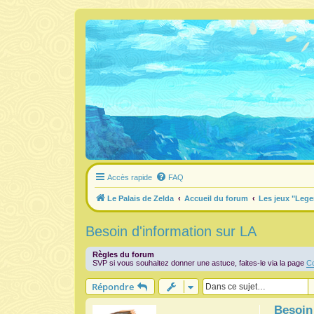
Accès rapide
FAQ
Le Palais de Zelda
Accueil du forum
Les jeux "Lege
Besoin d'information sur LA
Règles du forum
SVP si vous souhaitez donner une astuce, faites-le via la page
Co
Répondre
Besoin