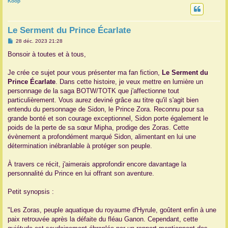
Koop
r
Le Serment du Prince Écarlate
M
28 déc. 2023 21:28
e
s
Bonsoir à toutes et à tous,
s
a
g
Je crée ce sujet pour vous présenter ma fan fiction,
Le Serment du
e
Prince Écarlate
. Dans cette histoire, je veux mettre en lumière un
personnage de la saga BOTW/TOTK que j'affectionne tout
particulièrement. Vous aurez deviné grâce au titre qu'il s'agit bien
entendu du personnage de Sidon, le Prince Zora. Reconnu pour sa
grande bonté et son courage exceptionnel, Sidon porte également le
poids de la perte de sa sœur Mipha, prodige des Zoras. Cette
évènement a profondément marqué Sidon, alimentant en lui une
détermination inébranlable à protéger son peuple.
À travers ce récit, j'aimerais approfondir encore davantage la
personnalité du Prince en lui offrant son aventure.
Petit synopsis :
"Les Zoras, peuple aquatique du royaume d'Hyrule, goûtent enfin à une
paix retrouvée après la défaite du fléau Ganon. Cependant, cette