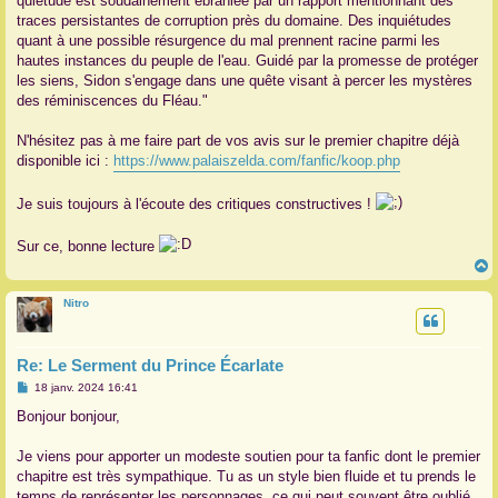
quiétude est soudainement ébranlée par un rapport mentionnant des
traces persistantes de corruption près du domaine. Des inquiétudes
quant à une possible résurgence du mal prennent racine parmi les
hautes instances du peuple de l'eau. Guidé par la promesse de protéger
les siens, Sidon s'engage dans une quête visant à percer les mystères
des réminiscences du Fléau."
N'hésitez pas à me faire part de vos avis sur le premier chapitre déjà
disponible ici :
https://www.palaiszelda.com/fanfic/koop.php
Je suis toujours à l'écoute des critiques constructives !
Sur ce, bonne lecture
Nitro
t
Re: Le Serment du Prince Écarlate
M
18 janv. 2024 16:41
e
s
Bonjour bonjour,
s
a
g
Je viens pour apporter un modeste soutien pour ta fanfic dont le premier
e
chapitre est très sympathique. Tu as un style bien fluide et tu prends le
temps de représenter les personnages, ce qui peut souvent être oublié.