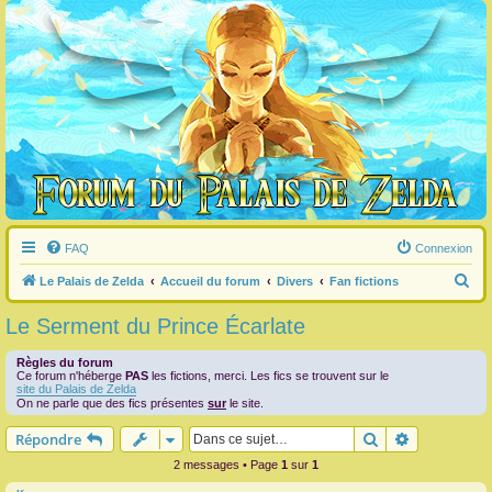
FAQ
Connexion
R
Le Palais de Zelda
Accueil du forum
Divers
Fan fictions
e
Le Serment du Prince Écarlate
c
h
Règles du forum
Ce forum n'héberge
PAS
les fictions, merci. Les fics se trouvent sur le
e
site du Palais de Zelda
On ne parle que des fics présentes
sur
le site.
r
Rechercher
Recherche 
Répondre
c
2 messages • Page
1
sur
1
h
e