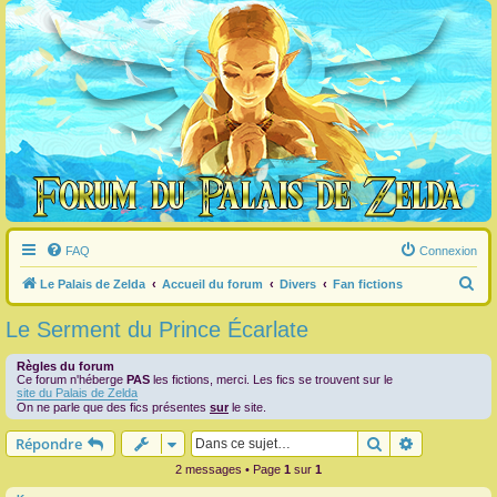
FAQ
Connexion
R
Le Palais de Zelda
Accueil du forum
Divers
Fan fictions
e
Le Serment du Prince Écarlate
c
h
Règles du forum
Ce forum n'héberge
PAS
les fictions, merci. Les fics se trouvent sur le
e
site du Palais de Zelda
On ne parle que des fics présentes
sur
le site.
r
Rechercher
Recherche 
Répondre
c
2 messages • Page
1
sur
1
h
e