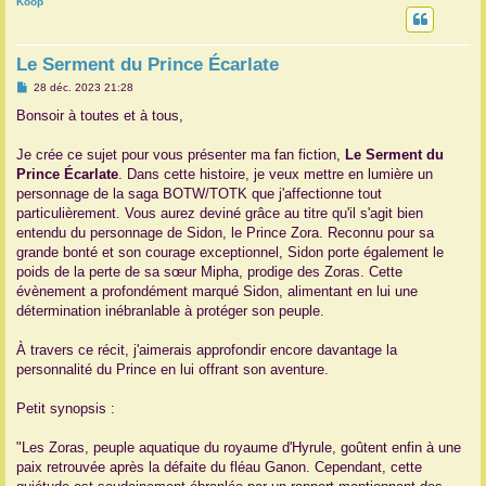
Koop
r
Le Serment du Prince Écarlate
M
28 déc. 2023 21:28
e
s
Bonsoir à toutes et à tous,
s
a
g
Je crée ce sujet pour vous présenter ma fan fiction,
Le Serment du
e
Prince Écarlate
. Dans cette histoire, je veux mettre en lumière un
personnage de la saga BOTW/TOTK que j'affectionne tout
particulièrement. Vous aurez deviné grâce au titre qu'il s'agit bien
entendu du personnage de Sidon, le Prince Zora. Reconnu pour sa
grande bonté et son courage exceptionnel, Sidon porte également le
poids de la perte de sa sœur Mipha, prodige des Zoras. Cette
évènement a profondément marqué Sidon, alimentant en lui une
détermination inébranlable à protéger son peuple.
À travers ce récit, j'aimerais approfondir encore davantage la
personnalité du Prince en lui offrant son aventure.
Petit synopsis :
"Les Zoras, peuple aquatique du royaume d'Hyrule, goûtent enfin à une
paix retrouvée après la défaite du fléau Ganon. Cependant, cette