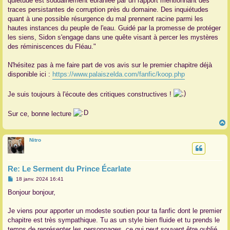
quiétude est soudainement ébranlée par un rapport mentionnant des
traces persistantes de corruption près du domaine. Des inquiétudes
quant à une possible résurgence du mal prennent racine parmi les
hautes instances du peuple de l'eau. Guidé par la promesse de protéger
les siens, Sidon s'engage dans une quête visant à percer les mystères
des réminiscences du Fléau."
N'hésitez pas à me faire part de vos avis sur le premier chapitre déjà
disponible ici :
https://www.palaiszelda.com/fanfic/koop.php
Je suis toujours à l'écoute des critiques constructives !
Sur ce, bonne lecture
Nitro
t
Re: Le Serment du Prince Écarlate
M
18 janv. 2024 16:41
e
s
Bonjour bonjour,
s
a
g
Je viens pour apporter un modeste soutien pour ta fanfic dont le premier
e
chapitre est très sympathique. Tu as un style bien fluide et tu prends le
temps de représenter les personnages, ce qui peut souvent être oublié.