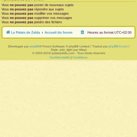
Vous
ne pouvez pas
poster de nouveaux sujets
r
Vous
ne pouvez pas
répondre aux sujets
Vous
ne pouvez pas
modifier vos messages
Vous
ne pouvez pas
supprimer vos messages
Vous
ne pouvez pas
joindre des fichiers
Le Palais de Zelda
Accueil du forum
Heures au format
UTC+02:00
Développé par
phpBB
® Forum Software © phpBB Limited / Traduit par
phpBB-fr.com
/
Style: pdz_light par Hikari
© 2003-2019 palaiszelda.com - Tous droits réservés
Confidentialité
|
Conditions