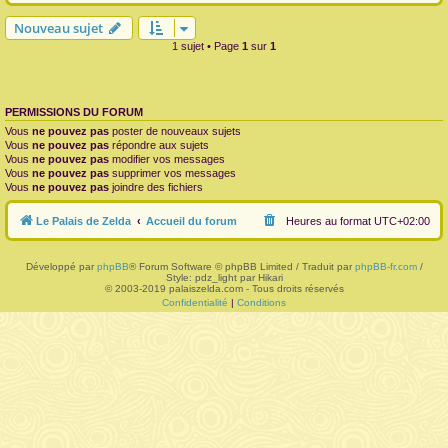
r
Nouveau sujet
1 sujet • Page
1
sur
1
PERMISSIONS DU FORUM
Vous
ne pouvez pas
poster de nouveaux sujets
Vous
ne pouvez pas
répondre aux sujets
Vous
ne pouvez pas
modifier vos messages
Vous
ne pouvez pas
supprimer vos messages
Vous
ne pouvez pas
joindre des fichiers
Le Palais de Zelda
Accueil du forum
Heures au format
UTC+02:00
Développé par
phpBB
® Forum Software © phpBB Limited / Traduit par
phpBB-fr.com
/
Style: pdz_light par Hikari
© 2003-2019 palaiszelda.com - Tous droits réservés
Confidentialité
|
Conditions