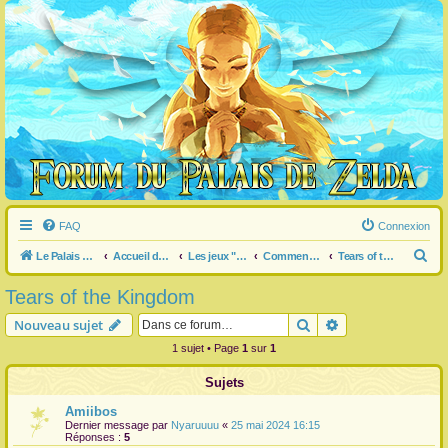
FAQ
Connexion
R
Le Palais de Zelda
Accueil du forum
Les jeux "Legend of Zelda"
Commentaire / question générale / info sur un jeu
Tears of the Kingdom
e
Tears of the Kingdom
c
Rechercher
Recherche avanc
Nouveau sujet
h
1 sujet • Page
1
sur
1
e
r
Sujets
c
Amiibos
h
Dernier message par
Nyaruuuu
«
25 mai 2024 16:15
Réponses :
5
e