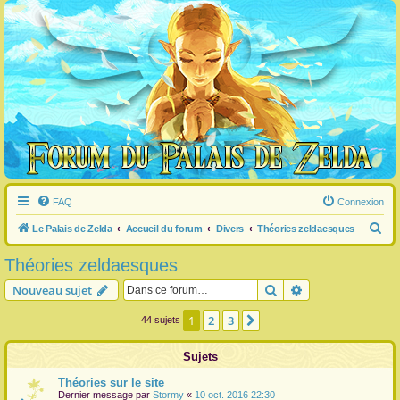
FAQ
Connexion
R
Le Palais de Zelda
Accueil du forum
Divers
Théories zeldaesques
e
Théories zeldaesques
c
Rechercher
Recherche avanc
Nouveau sujet
h
e
1
2
3
Suivante
44 sujets
r
Sujets
c
h
Théories sur le site
Dernier message par
Stormy
«
10 oct. 2016 22:30
e