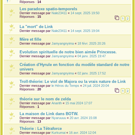
Réponses :
14
r
Les paradoxe spatio-temporels
Dernier message par
Nale23411
«
14 sept. 2025 19:50
Réponses :
15
1
2
La "mort" de Link
Dernier message par
Nale23411
«
14 sept. 2025 19:04
Mère et fille
Dernier message par
Jamyangnyima
«
18 févr. 2025 20:26
Evolution spirituelle de notre bien aimée Princesse.
Dernier message par
Jamyangnyima
«
04 janv. 2025 19:47
Création d'Hyrule en fonction du modèle standard de notre
univers
Dernier message par
Jamyangnyima
«
02 janv. 2025 17:52
Troll-théorie: Le viol de Majora ou la vrais nature de Link
Dernier message par
le Héros du Temps
«
24 juil. 2024 20:04
Réponses :
20
1
2
théorie sur le nom de zelda
Dernier message par
Anarith
«
15 mai 2024 17:07
Réponses :
1
La maison de Link dans BOTW.
Dernier message par
Nyaruuuu
«
20 avr. 2024 15:08
Réponses :
13
Théorie : La Tétraforce
Dernier message par
Kurkumai
«
16 avr. 2024 12:04