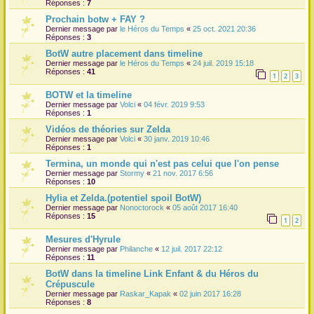
Réponses :
7
Prochain botw + FAY ?
Dernier message par
le Héros du Temps
«
25 oct. 2021 20:36
Réponses :
3
BotW autre placement dans timeline
Dernier message par
le Héros du Temps
«
24 juil. 2019 15:18
Réponses :
41
1
2
3
BOTW et la timeline
Dernier message par
Volci
«
04 févr. 2019 9:53
Réponses :
1
Vidéos de théories sur Zelda
Dernier message par
Volci
«
30 janv. 2019 10:46
Réponses :
1
Termina, un monde qui n'est pas celui que l'on pense
Dernier message par
Stormy
«
21 nov. 2017 6:56
Réponses :
10
Hylia et Zelda.(potentiel spoil BotW)
Dernier message par
Nonoctorock
«
05 août 2017 16:40
Réponses :
15
1
2
Mesures d'Hyrule
Dernier message par
Philanche
«
12 juil. 2017 22:12
Réponses :
11
BotW dans la timeline Link Enfant & du Héros du
Crépuscule
Dernier message par
Raskar_Kapak
«
02 juin 2017 16:28
Réponses :
8