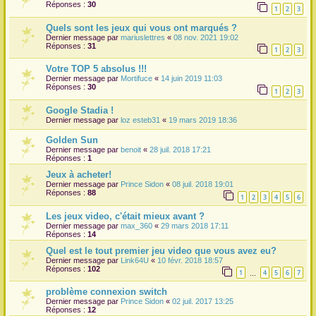
Réponses :
30
1
2
3
r
Quels sont les jeux qui vous ont marqués ?
Dernier message par
mariuslettres
«
08 nov. 2021 19:02
Réponses :
31
1
2
3
Votre TOP 5 absolus !!!
Dernier message par
Mortifuce
«
14 juin 2019 11:03
Réponses :
30
1
2
3
Google Stadia !
Dernier message par
loz esteb31
«
19 mars 2019 18:36
Golden Sun
Dernier message par
benoit
«
28 juil. 2018 17:21
Réponses :
1
Jeux à acheter!
Dernier message par
Prince Sidon
«
08 juil. 2018 19:01
Réponses :
88
1
2
3
4
5
6
Les jeux video, c'était mieux avant ?
Dernier message par
max_360
«
29 mars 2018 17:11
Réponses :
14
Quel est le tout premier jeu video que vous avez eu?
Dernier message par
Link64U
«
10 févr. 2018 18:57
Réponses :
102
1
4
5
6
7
…
problème connexion switch
Dernier message par
Prince Sidon
«
02 juil. 2017 13:25
Réponses :
12