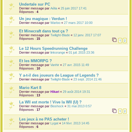
Undertale sur PC
Dernier message par
Aélia
«
25 juin 2017 17:41
Réponses :
4
Un jeu magique : Verdun !
Dernier message par
Warloo
«
27 mars 2017 10:00
Et Minecraft dans tout ça ?
Dernier message par
Twilight-Blade
«
12 janv. 2017 17:07
Réponses :
15
1
2
Le 12 Hours Speedrunning Challenge
Dernier message par
linkorange
«
01 juil. 2015 23:36
Et les MMORPG ?
Dernier message par
Vanhir
«
27 avr. 2015 11:49
Réponses :
10
Y a-t-il des joueurs de League of Legends ?
Dernier message par
Twilight-Blade
«
23 sept. 2014 21:46
Mario Kart 8
Dernier message par
Hikari
«
29 août 2014 19:31
Réponses :
13
La WII est morte ! Vive la WII (U) ?
Dernier message par
Bioshock
«
31 mai 2013 0:57
Réponses :
17
1
2
Les jeux à ne PAS acheter !
Dernier message par
Lygat
«
14 févr. 2013 14:45
Réponses :
6