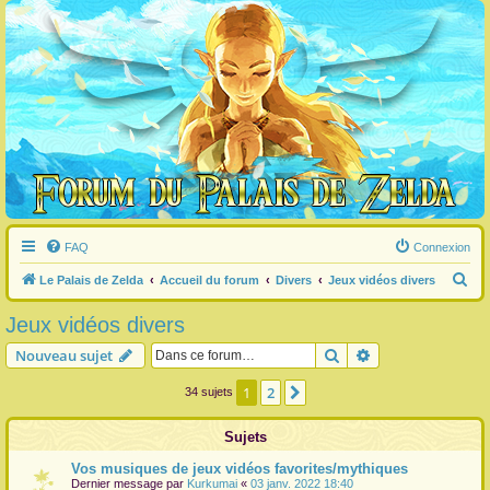
FAQ
Connexion
R
Le Palais de Zelda
Accueil du forum
Divers
Jeux vidéos divers
e
Jeux vidéos divers
c
Rechercher
Recherche avanc
Nouveau sujet
h
e
1
2
Suivante
34 sujets
r
Sujets
c
h
Vos musiques de jeux vidéos favorites/mythiques
Dernier message par
Kurkumai
«
03 janv. 2022 18:40
e