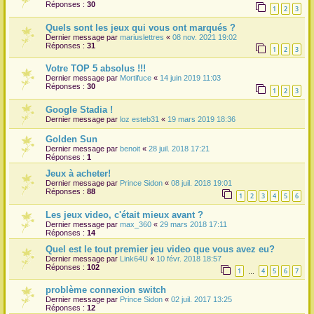
Réponses :
30
1
2
3
r
Quels sont les jeux qui vous ont marqués ?
Dernier message par
mariuslettres
«
08 nov. 2021 19:02
Réponses :
31
1
2
3
Votre TOP 5 absolus !!!
Dernier message par
Mortifuce
«
14 juin 2019 11:03
Réponses :
30
1
2
3
Google Stadia !
Dernier message par
loz esteb31
«
19 mars 2019 18:36
Golden Sun
Dernier message par
benoit
«
28 juil. 2018 17:21
Réponses :
1
Jeux à acheter!
Dernier message par
Prince Sidon
«
08 juil. 2018 19:01
Réponses :
88
1
2
3
4
5
6
Les jeux video, c'était mieux avant ?
Dernier message par
max_360
«
29 mars 2018 17:11
Réponses :
14
Quel est le tout premier jeu video que vous avez eu?
Dernier message par
Link64U
«
10 févr. 2018 18:57
Réponses :
102
1
4
5
6
7
…
problème connexion switch
Dernier message par
Prince Sidon
«
02 juil. 2017 13:25
Réponses :
12