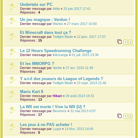
Undertale sur PC
Dernier message par
Aélia
«
25 juin 2017 17:41
Réponses :
4
Un jeu magique : Verdun !
Dernier message par
Warloo
«
27 mars 2017 10:00
Et Minecraft dans tout ça ?
Dernier message par
Twilight-Blade
«
12 janv. 2017 17:07
Réponses :
15
1
2
Le 12 Hours Speedrunning Challenge
Dernier message par
linkorange
«
01 juil. 2015 23:36
Et les MMORPG ?
Dernier message par
Vanhir
«
27 avr. 2015 11:49
Réponses :
10
Y a-t-il des joueurs de League of Legends ?
Dernier message par
Twilight-Blade
«
23 sept. 2014 21:46
Mario Kart 8
Dernier message par
Hikari
«
29 août 2014 19:31
Réponses :
13
La WII est morte ! Vive la WII (U) ?
Dernier message par
Bioshock
«
31 mai 2013 0:57
Réponses :
17
1
2
Les jeux à ne PAS acheter !
Dernier message par
Lygat
«
14 févr. 2013 14:45
Réponses :
6