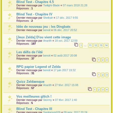
Blind Test - Chapitre 4.5
Dernier message par
Twilight-Blade
«
07 mars 2018 21:28
Réponses :
1
Blind Test - Chapitre IV
Dernier message par
Sheikah
«
17 déc. 2017 9:55
Réponses :
2
Idée de nouveau jeu : les Dingbats
Dernier message par
benoit
«
06 déc. 2017 20:52
[Jeux Zelda] D'ou vient cette image
Dernier message par
Anarith
«
18 oct. 2017 12:59
Réponses :
197
1
11
12
13
14
…
Les défis de l'été
Dernier message par
benoit
«
02 août 2017 20:08
Réponses :
37
1
2
3
RPG papier Legend of Zelda
Dernier message par
benoit
«
17 juin 2017 19:32
Réponses :
31
1
2
3
Quizz Zeldaesque
Dernier message par
Anarith
«
27 févr. 2017 15:08
Réponses :
57
1
2
3
4
Vos meilleures gltich !
Dernier message par
Stormy
«
07 févr. 2017 1:40
Réponses :
5
Blind Test - Chapitre III
Dernier message par
Sanitarium026
«
09 janv. 2017 20:24