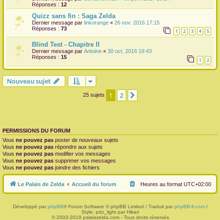
Réponses :
12
Quizz sans fin : Saga Zelda
Dernier message par
linkorange
«
26 nov. 2016 17:15
Réponses :
73
1
2
3
4
5
Blind Test - Chapitre II
Dernier message par
Antoine
«
30 oct. 2016 19:43
Réponses :
15
1
2
Nouveau sujet
1
2
Suivante
25 sujets
PERMISSIONS DU FORUM
Vous
ne pouvez pas
poster de nouveaux sujets
Vous
ne pouvez pas
répondre aux sujets
Vous
ne pouvez pas
modifier vos messages
Vous
ne pouvez pas
supprimer vos messages
Vous
ne pouvez pas
joindre des fichiers
Le Palais de Zelda
Accueil du forum
Heures au format
UTC+02:00
Développé par
phpBB
® Forum Software © phpBB Limited / Traduit par
phpBB-fr.com
/
Style: pdz_light par Hikari
© 2003-2019 palaiszelda.com - Tous droits réservés