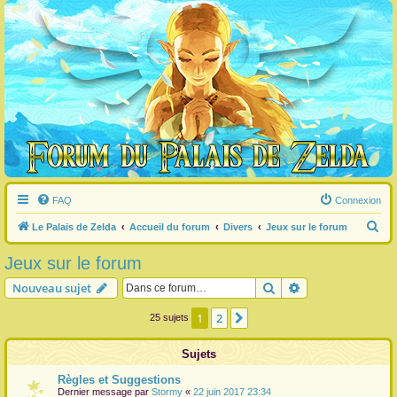
FAQ
Connexion
R
Le Palais de Zelda
Accueil du forum
Divers
Jeux sur le forum
e
Jeux sur le forum
c
Rechercher
Recherche avanc
Nouveau sujet
h
e
1
2
Suivante
25 sujets
r
Sujets
c
h
Règles et Suggestions
Dernier message par
Stormy
«
22 juin 2017 23:34
e