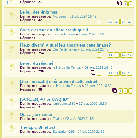
Réponses :
21
1
2
r
Le jeu des énigmes
Dernier message par
Morcego
«
01 juil. 2024 19:49
Réponses :
421
1
26
27
28
29
…
Code d'erreur du pilote graphique 4
Dernier message par
EleazarRaynor
«
15 juil. 2022 7:53
Réponses :
1
[Jeux divers] A quel jeu appartient cette image?
Dernier message par
Der 7e Schatten
«
15 avr. 2021 21:48
Réponses :
254
1
14
15
16
17
…
Le jeu du résumé
Dernier message par
le Héros du Temps
«
01 avr. 2021 16:40
Réponses :
230
1
13
14
15
16
…
[Jeu musicale] d'où provient cette extrait
Dernier message par
le Héros du Temps
«
14 févr. 2021 0:32
Réponses :
38
1
2
3
[SCREEN] 4K or UWQHD?
Dernier message par
jamesalexa689
«
17 oct. 2020 18:39
Réponses :
2
Quizz jeux vidéo
Dernier message par
Traka
«
02 août 2020 11:55
The Epic Blindtest !
Dernier message par
Sanitarium026
«
24 juil. 2020 21:32