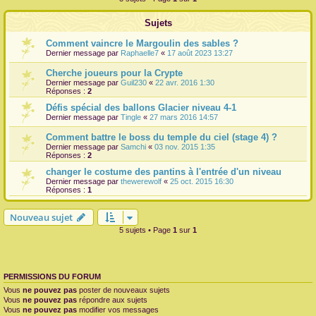
r
Sujets
Comment vaincre le Margoulin des sables ?
Dernier message par
Raphaelle7
«
17 août 2023 13:27
Cherche joueurs pour la Crypte
Dernier message par
Guil230
«
22 avr. 2016 1:30
Réponses :
2
Défis spécial des ballons Glacier niveau 4-1
Dernier message par
Tingle
«
27 mars 2016 14:57
Comment battre le boss du temple du ciel (stage 4) ?
Dernier message par
Samchi
«
03 nov. 2015 1:35
Réponses :
2
changer le costume des pantins à l'entrée d'un niveau
Dernier message par
thewerewolf
«
25 oct. 2015 16:30
Réponses :
1
Nouveau sujet
5 sujets • Page
1
sur
1
PERMISSIONS DU FORUM
Vous
ne pouvez pas
poster de nouveaux sujets
Vous
ne pouvez pas
répondre aux sujets
Vous
ne pouvez pas
modifier vos messages