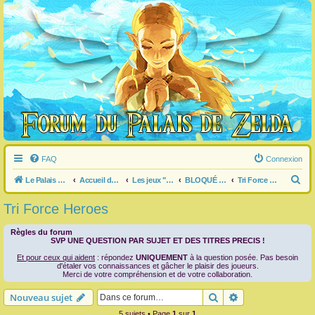
FAQ
Connexion
R
Le Palais de Zelda
Accueil du forum
Les jeux "Legend of Zelda"
BLOQUÉ dans un jeu ?
Tri Force Heroes
e
Tri Force Heroes
c
h
Règles du forum
SVP UNE QUESTION PAR SUJET ET DES TITRES PRECIS !
e
Et pour ceux qui aident
: répondez
UNIQUEMENT
à la question posée. Pas besoin
r
d'étaler vos connaissances et gâcher le plaisir des joueurs.
Merci de votre compréhension et de votre collaboration.
c
Rechercher
Recherche avanc
Nouveau sujet
h
5 sujets • Page
1
sur
1
e