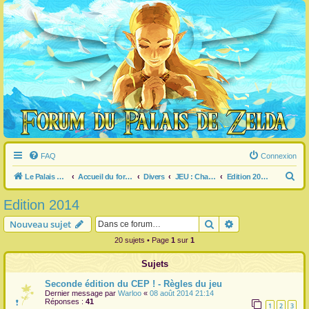
FAQ
Connexion
R
Le Palais de Zelda
Accueil du forum
Divers
JEU : Championnat Estival Pédézédien
Edition 2014
e
Edition 2014
c
Rechercher
Recherche avanc
Nouveau sujet
h
20 sujets • Page
1
sur
1
e
r
Sujets
c
Seconde édition du CEP ! - Règles du jeu
h
Dernier message par
Warloo
«
08 août 2014 21:14
Réponses :
41
1
2
3
e