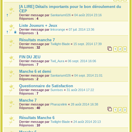
[A LIRE] Détails importants pour le bon déroulement du
r
CEP
Dernier message par
Sanitarium026
«
04 août 2014 23:16
Réponses :
4
Liste Joueurs + Jeux
Dernier message par
linkorange
«
07 juil. 2014 13:36
Réponses :
1
Résultats manche 7
Dernier message par
Twilight-Blade
«
15 sept. 2014 17:39
Réponses :
32
1
2
3
FIN DU JEU
Dernier message par
Twil_Aura
«
06 sept. 2014 16:06
Réponses :
7
Manche 6 et demi
Dernier message par
Sanitarium026
«
04 sept. 2014 21:01
Réponses :
2
Questionnaire de Satisfaction
Dernier message par
Sunrises
«
31 août 2014 17:22
Réponses :
7
Manche 7
Dernier message par
Pharazelink
«
28 août 2014 16:38
Réponses :
40
1
2
3
Résultats Manche 6
Dernier message par
Twilight-Blade
«
24 août 2014 20:13
Réponses :
10