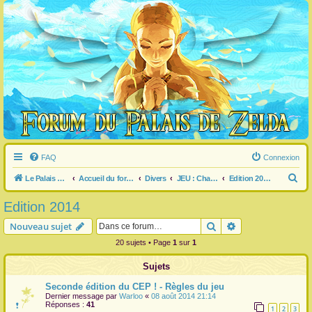
FAQ
Connexion
R
Le Palais de Zelda
Accueil du forum
Divers
JEU : Championnat Estival Pédézédien
Edition 2014
e
Edition 2014
c
Rechercher
Recherche avanc
Nouveau sujet
h
20 sujets • Page
1
sur
1
e
r
Sujets
c
Seconde édition du CEP ! - Règles du jeu
h
Dernier message par
Warloo
«
08 août 2014 21:14
Réponses :
41
1
2
3
e