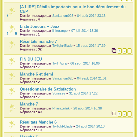
[A LIRE] Détails importants pour le bon déroulement du
r
CEP
Dernier message par
Sanitarium026
«
04 août 2014 23:16
Réponses :
4
Liste Joueurs + Jeux
Dernier message par
linkorange
«
07 juil. 2014 13:36
Réponses :
1
Résultats manche 7
Dernier message par
Twilight-Blade
«
15 sept. 2014 17:39
Réponses :
32
1
2
3
FIN DU JEU
Dernier message par
Twil_Aura
«
06 sept. 2014 16:06
Réponses :
7
Manche 6 et demi
Dernier message par
Sanitarium026
«
04 sept. 2014 21:01
Réponses :
2
Questionnaire de Satisfaction
Dernier message par
Sunrises
«
31 août 2014 17:22
Réponses :
7
Manche 7
Dernier message par
Pharazelink
«
28 août 2014 16:38
Réponses :
40
1
2
3
Résultats Manche 6
Dernier message par
Twilight-Blade
«
24 août 2014 20:13
Réponses :
10