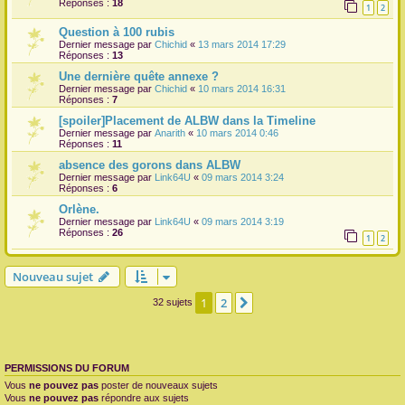
Réponses :
18
1
2
Question à 100 rubis
Dernier message par
Chichid
«
13 mars 2014 17:29
Réponses :
13
Une dernière quête annexe ?
Dernier message par
Chichid
«
10 mars 2014 16:31
Réponses :
7
[spoiler]Placement de ALBW dans la Timeline
Dernier message par
Anarith
«
10 mars 2014 0:46
Réponses :
11
absence des gorons dans ALBW
Dernier message par
Link64U
«
09 mars 2014 3:24
Réponses :
6
Orlène.
Dernier message par
Link64U
«
09 mars 2014 3:19
Réponses :
26
1
2
Nouveau sujet
1
2
Suivante
32 sujets
PERMISSIONS DU FORUM
Vous
ne pouvez pas
poster de nouveaux sujets
Vous
ne pouvez pas
répondre aux sujets