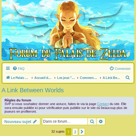
FAQ
Connexion
R
Le Palais de Zelda
Accueil du forum
Les jeux "Legend of Zelda"
Commentaire / question générale / info sur un jeu
A Link Between Worlds
e
A Link Between Worlds
c
h
Règles du forum
SVP si vous souhaitez donner une astuce, faites-le via la page
Contact
du site. Elle
e
sera ensuite publiée ici pour vérification puis publiée sur le site où beaucoup plus de
joueurs en profiteront.
r
Rechercher
Recherche avanc
Nouveau sujet
c
h
1
2
Suivante
32 sujets
e