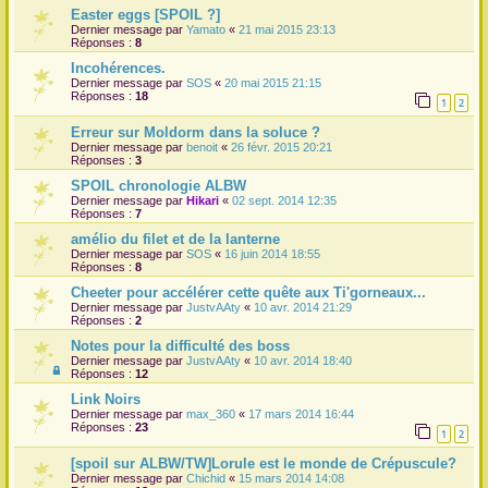
Easter eggs [SPOIL ?]
Dernier message par
Yamato
«
21 mai 2015 23:13
Réponses :
8
Incohérences.
Dernier message par
SOS
«
20 mai 2015 21:15
Réponses :
18
1
2
Erreur sur Moldorm dans la soluce ?
Dernier message par
benoit
«
26 févr. 2015 20:21
Réponses :
3
SPOIL chronologie ALBW
Dernier message par
Hikari
«
02 sept. 2014 12:35
Réponses :
7
amélio du filet et de la lanterne
Dernier message par
SOS
«
16 juin 2014 18:55
Réponses :
8
Cheeter pour accélérer cette quête aux Ti'gorneaux...
Dernier message par
JustvAAty
«
10 avr. 2014 21:29
Réponses :
2
Notes pour la difficulté des boss
Dernier message par
JustvAAty
«
10 avr. 2014 18:40
Réponses :
12
Link Noirs
Dernier message par
max_360
«
17 mars 2014 16:44
Réponses :
23
1
2
[spoil sur ALBW/TW]Lorule est le monde de Crépuscule?
Dernier message par
Chichid
«
15 mars 2014 14:08