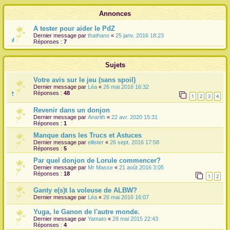
r
Annonces
A tester pour aider le PdZ
Dernier message par
thathano
«
25 janv. 2016 18:23
Réponses :
7
Sujets
Votre avis sur le jeu (sans spoil)
Dernier message par
Léa
«
26 mai 2016 16:32
Réponses :
48
1
2
3
4
Revenir dans un donjon
Dernier message par
Anarith
«
22 avr. 2020 15:31
Réponses :
1
Manque dans les Trucs et Astuces
Dernier message par
ellister
«
26 sept. 2016 17:58
Réponses :
5
Par quel donjon de Lorule commencer?
Dernier message par
Mr Masse
«
21 août 2016 3:05
Réponses :
18
1
2
Ganty e(s)t la voleuse de ALBW?
Dernier message par
Léa
«
26 mai 2016 16:07
Yuga, le Ganon de l'autre monde.
Dernier message par
Yamato
«
28 mai 2015 22:43
Réponses :
4