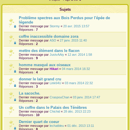
r
Sujets
Problème spectres aux Bois Perdus pour l'épée de
légende
Dernier message par
Stormy
«
20 avr. 2015 13:57
Réponses :
7
coffre inaccessible domaine zora
Dernier message par
ASO
«
27 janv. 2015 11:40
Réponses :
2
mettre des élément dans le flacon
Dernier message par
JustvAAty
«
12 avr. 2014 1:58
Réponses :
9
homme masqué aux oiseaux
Dernier message par
Hikari
«
04 mars 2014 16:32
Réponses :
4
donner le lait grand cru
Dernier message par
Link64U
«
03 mars 2014 22:32
Réponses :
3
La sacoche.
Dernier message par
CraspouChan
«
03 janv. 2014 17:47
Réponses :
2
Un coffre dans le Palais des Ténèbres
Dernier message par
Chichid
«
28 déc. 2013 22:23
Réponses :
10
Dernier quart de coeur
Dernier message par
lechatbleu
«
01 déc. 2013 13:11
Réponses :
8