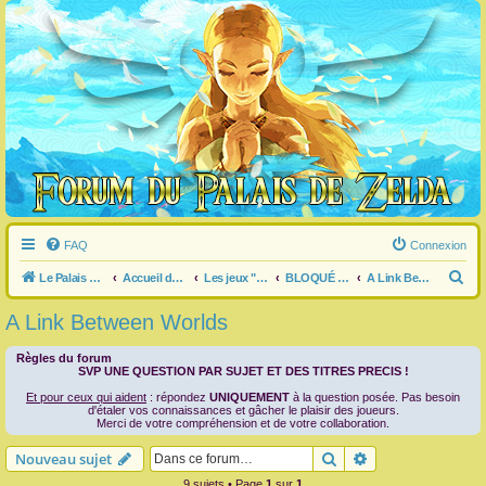
FAQ
Connexion
R
Le Palais de Zelda
Accueil du forum
Les jeux "Legend of Zelda"
BLOQUÉ dans un jeu ?
A Link Between Worlds
e
A Link Between Worlds
c
h
Règles du forum
SVP UNE QUESTION PAR SUJET ET DES TITRES PRECIS !
e
Et pour ceux qui aident
: répondez
UNIQUEMENT
à la question posée. Pas besoin
r
d'étaler vos connaissances et gâcher le plaisir des joueurs.
Merci de votre compréhension et de votre collaboration.
c
Rechercher
Recherche avanc
Nouveau sujet
h
9 sujets • Page
1
sur
1
e