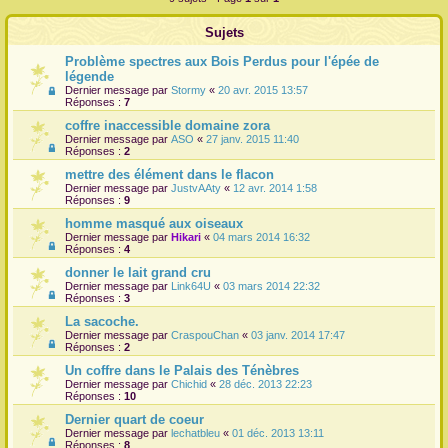
r
Sujets
Problème spectres aux Bois Perdus pour l'épée de
légende
Dernier message par
Stormy
«
20 avr. 2015 13:57
Réponses :
7
coffre inaccessible domaine zora
Dernier message par
ASO
«
27 janv. 2015 11:40
Réponses :
2
mettre des élément dans le flacon
Dernier message par
JustvAAty
«
12 avr. 2014 1:58
Réponses :
9
homme masqué aux oiseaux
Dernier message par
Hikari
«
04 mars 2014 16:32
Réponses :
4
donner le lait grand cru
Dernier message par
Link64U
«
03 mars 2014 22:32
Réponses :
3
La sacoche.
Dernier message par
CraspouChan
«
03 janv. 2014 17:47
Réponses :
2
Un coffre dans le Palais des Ténèbres
Dernier message par
Chichid
«
28 déc. 2013 22:23
Réponses :
10
Dernier quart de coeur
Dernier message par
lechatbleu
«
01 déc. 2013 13:11
Réponses :
8