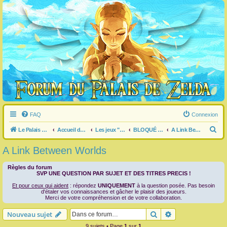
FAQ
Connexion
R
Le Palais de Zelda
Accueil du forum
Les jeux "Legend of Zelda"
BLOQUÉ dans un jeu ?
A Link Between Worlds
e
A Link Between Worlds
c
h
Règles du forum
SVP UNE QUESTION PAR SUJET ET DES TITRES PRECIS !
e
Et pour ceux qui aident
: répondez
UNIQUEMENT
à la question posée. Pas besoin
r
d'étaler vos connaissances et gâcher le plaisir des joueurs.
Merci de votre compréhension et de votre collaboration.
c
Rechercher
Recherche avanc
Nouveau sujet
h
9 sujets • Page
1
sur
1
e