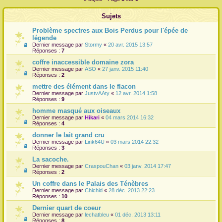
r
Sujets
Problème spectres aux Bois Perdus pour l'épée de
légende
Dernier message par
Stormy
«
20 avr. 2015 13:57
Réponses :
7
coffre inaccessible domaine zora
Dernier message par
ASO
«
27 janv. 2015 11:40
Réponses :
2
mettre des élément dans le flacon
Dernier message par
JustvAAty
«
12 avr. 2014 1:58
Réponses :
9
homme masqué aux oiseaux
Dernier message par
Hikari
«
04 mars 2014 16:32
Réponses :
4
donner le lait grand cru
Dernier message par
Link64U
«
03 mars 2014 22:32
Réponses :
3
La sacoche.
Dernier message par
CraspouChan
«
03 janv. 2014 17:47
Réponses :
2
Un coffre dans le Palais des Ténèbres
Dernier message par
Chichid
«
28 déc. 2013 22:23
Réponses :
10
Dernier quart de coeur
Dernier message par
lechatbleu
«
01 déc. 2013 13:11
Réponses :
8