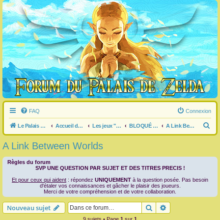
FAQ
Connexion
R
Le Palais de Zelda
Accueil du forum
Les jeux "Legend of Zelda"
BLOQUÉ dans un jeu ?
A Link Between Worlds
e
A Link Between Worlds
c
h
Règles du forum
SVP UNE QUESTION PAR SUJET ET DES TITRES PRECIS !
e
Et pour ceux qui aident
: répondez
UNIQUEMENT
à la question posée. Pas besoin
r
d'étaler vos connaissances et gâcher le plaisir des joueurs.
Merci de votre compréhension et de votre collaboration.
c
Rechercher
Recherche avanc
Nouveau sujet
h
9 sujets • Page
1
sur
1
e