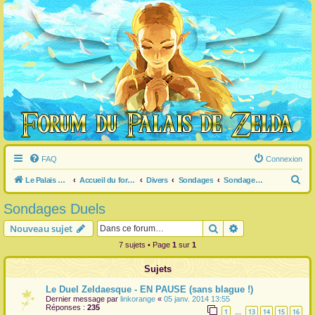
FAQ
Connexion
R
Le Palais de Zelda
Accueil du forum
Divers
Sondages
Sondages Duels
e
Sondages Duels
c
Rechercher
Recherche avanc
Nouveau sujet
h
7 sujets • Page
1
sur
1
e
r
Sujets
c
Le Duel Zeldaesque - EN PAUSE (sans blague !)
h
Dernier message par
linkorange
«
05 janv. 2014 13:55
Réponses :
235
1
13
14
15
16
…
e