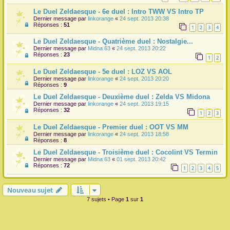
Le Duel Zeldaesque - 6e duel : Intro TWW VS Intro TP
r
Dernier message par
linkorange
«
24 sept. 2013 20:38
Réponses :
51
1
2
3
4
Le Duel Zeldaesque - Quatrième duel : Nostalgie...
Dernier message par
Midna 63
«
24 sept. 2013 20:22
Réponses :
23
1
2
Le Duel Zeldaesque - 5e duel : LOZ VS AOL
Dernier message par
linkorange
«
24 sept. 2013 20:20
Réponses :
9
Le Duel Zeldaesque - Deuxième duel : Zelda VS Midona
Dernier message par
linkorange
«
24 sept. 2013 19:15
Réponses :
32
1
2
3
Le Duel Zeldaesque - Premier duel : OOT VS MM
Dernier message par
linkorange
«
24 sept. 2013 18:58
Réponses :
8
Le Duel Zeldaesque - Troisième duel : Cocolint VS Termin
Dernier message par
Midna 63
«
01 sept. 2013 20:42
Réponses :
72
1
2
3
4
5
Nouveau sujet
7 sujets • Page
1
sur
1