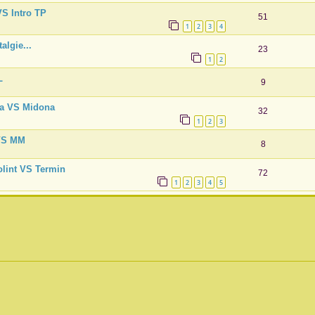
VS Intro TP
51
1
2
3
4
algie...
23
1
2
L
9
da VS Midona
32
1
2
3
 VS MM
8
olint VS Termin
72
1
2
3
4
5