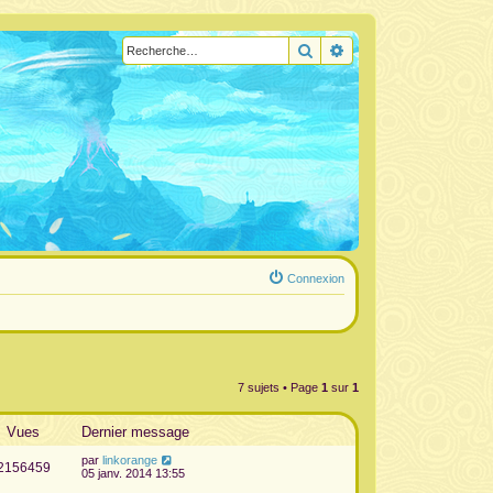
Rechercher
Recherche avancée
Connexion
7 sujets • Page
1
sur
1
Vues
Dernier message
par
linkorange
2156459
05 janv. 2014 13:55