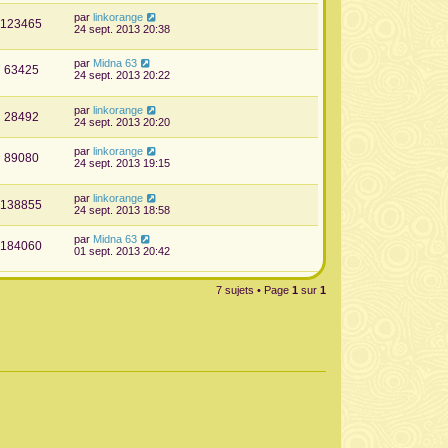
par
linkorange
123465
24 sept. 2013 20:38
par
Midna 63
63425
24 sept. 2013 20:22
par
linkorange
28492
24 sept. 2013 20:20
par
linkorange
89080
24 sept. 2013 19:15
par
linkorange
138855
24 sept. 2013 18:58
par
Midna 63
184060
01 sept. 2013 20:42
7 sujets • Page
1
sur
1