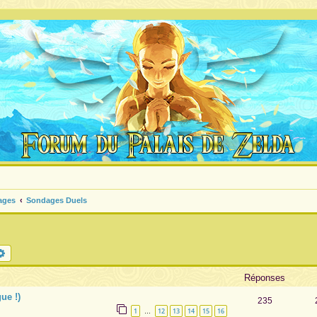
ages
Sondages Duels
chercher
Recherche avancée
Réponses
ue !)
235
1
12
13
14
15
16
…