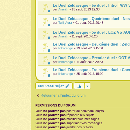
Le Duel Zeldaesque - 6e duel : Intro TWW 
par
Anarith
» 15 sept. 2013 12:33
Le Duel Zeldaesque - Quatrième duel : Nost
par
Twil_Aura
» 01 sept. 2013 20:45
Le Duel Zeldaesque - 5e duel : LOZ VS AO
par
Anarith
» 11 sept. 2013 0:20
Le Duel Zeldaesque - Deuxième duel : Zel
par
linkorange
» 19 août 2013 15:34
Le Duel Zeldaesque - Premier duel : OOT
par
linkorange
» 11 août 2013 20:53
Le Duel Zeldaesque - Troisième duel : Coc
par
linkorange
» 25 août 2013 15:02
Nouveau sujet
Retourner à l’index du forum
PERMISSIONS DU FORUM
Vous
ne pouvez pas
poster de nouveaux sujets
Vous
ne pouvez pas
répondre aux sujets
Vous
ne pouvez pas
modifier vos messages
Vous
ne pouvez pas
supprimer vos messages
Vous
ne pouvez pas
joindre des fichiers