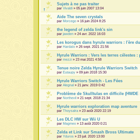
Sujets à ne pas traiter
par
Vivaldi
» 05 juin 2007 13:04
Aide The seven crystals
par
Morcego
» 16 juin 2024 8:25
the legend of zelda link's sin
par
jawden
» 24 avr. 2022 16:03
Les korogus dans hyrule warriors : l'ère du
par
Hardaïo
» 26 sept. 2021 21:56
Hyrule Warriors : Vers les terres célestes 
par
mezzi
» 23 mai 2021 4:58
Tenue noire Zelda Hyrule Warriors Switch
par
Eutaupy
» 09 juin 2018 15:30
Hyrule Warriors Switch - Les Fées
par
Alegnal
» 21 janv. 2019 0:42
Problème de Skulltulas en difficile (HWDE 
par
Northevil
» 21 sept. 2018 21:34
Hyrule warriors exploration map aventure
par
Thoysalra
» 23 août 2020 22:19
Les DLC HW sur Wii U
par
Magmeo
» 13 août 2020 0:21
Zelda et Link sur Smash Bross Ultimate
par
Yduros
» 23 juil. 2020 13:00