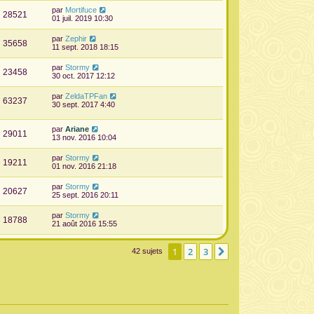
par
Mortifuce
28521
01 juil. 2019 10:30
par
Zephir
35658
11 sept. 2018 18:15
par
Stormy
23458
30 oct. 2017 12:12
par
ZeldaTPFan
63237
30 sept. 2017 4:40
par
Ariane
29011
13 nov. 2016 10:04
par
Stormy
19211
01 nov. 2016 21:18
par
Stormy
20627
25 sept. 2016 20:11
par
Stormy
18788
21 août 2016 15:55
1
2
3
Suivante
42 sujets