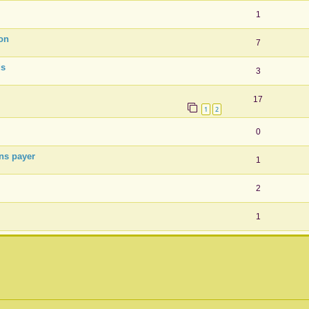
1
ion
7
ds
3
17
1
2
0
ans payer
1
2
1