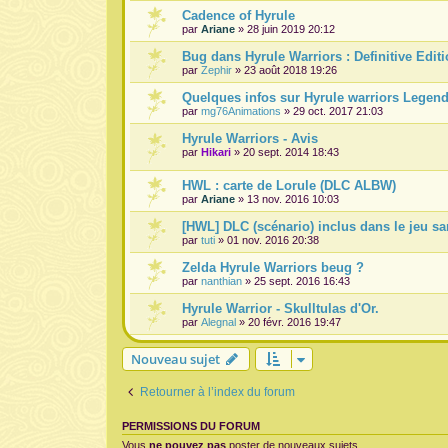
Cadence of Hyrule
par
Ariane
» 28 juin 2019 20:12
Bug dans Hyrule Warriors : Definitive Edit
par
Zephir
» 23 août 2018 19:26
Quelques infos sur Hyrule warriors Legen
par
mg76Animations
» 29 oct. 2017 21:03
Hyrule Warriors - Avis
par
Hikari
» 20 sept. 2014 18:43
HWL : carte de Lorule (DLC ALBW)
par
Ariane
» 13 nov. 2016 10:03
[HWL] DLC (scénario) inclus dans le jeu s
par
tuti
» 01 nov. 2016 20:38
Zelda Hyrule Warriors beug ?
par
nanthian
» 25 sept. 2016 16:43
Hyrule Warrior - Skulltulas d'Or.
par
Alegnal
» 20 févr. 2016 19:47
Nouveau sujet
Retourner à l’index du forum
PERMISSIONS DU FORUM
Vous
ne pouvez pas
poster de nouveaux sujets