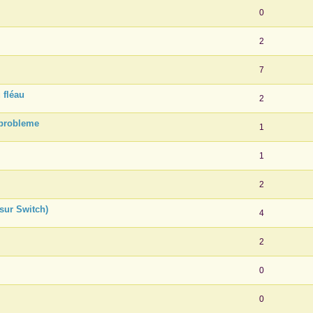
0
2
7
 fléau
2
: probleme
1
1
2
sur Switch)
4
2
0
0