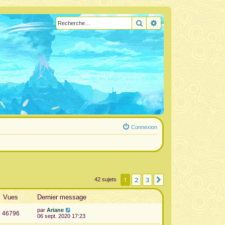
Rechercher
Recherche avancée
Connexion
1
2
3
Suivante
42 sujets
Vues
Dernier message
par
Ariane
46796
06 sept. 2020 17:23