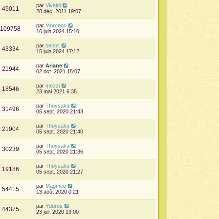
par
Vivaldi
49011
28 déc. 2011 19:07
par
Morcego
109758
16 juin 2024 15:10
par
benoit
43334
15 juin 2024 17:12
par
Ariane
21944
02 oct. 2021 15:07
par
mezzi
18546
23 mai 2021 6:35
par
Thoysalra
31496
05 sept. 2020 21:43
par
Thoysalra
21904
05 sept. 2020 21:40
par
Thoysalra
30239
05 sept. 2020 21:36
par
Thoysalra
19186
05 sept. 2020 21:27
par
Magmeo
54415
13 août 2020 0:21
par
Yduros
44375
23 juil. 2020 13:00