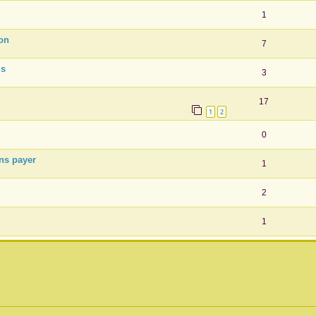
1
ion
7
ds
3
17
1
2
0
ans payer
1
2
1