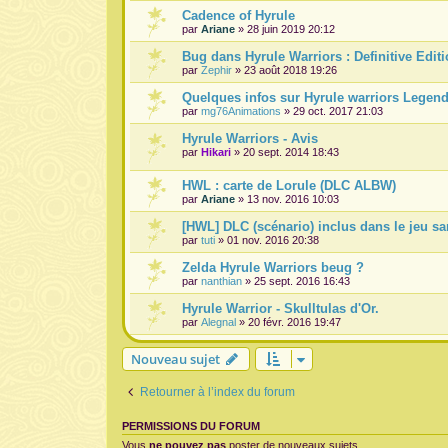
Cadence of Hyrule
par
Ariane
» 28 juin 2019 20:12
Bug dans Hyrule Warriors : Definitive Edit
par
Zephir
» 23 août 2018 19:26
Quelques infos sur Hyrule warriors Legen
par
mg76Animations
» 29 oct. 2017 21:03
Hyrule Warriors - Avis
par
Hikari
» 20 sept. 2014 18:43
HWL : carte de Lorule (DLC ALBW)
par
Ariane
» 13 nov. 2016 10:03
[HWL] DLC (scénario) inclus dans le jeu s
par
tuti
» 01 nov. 2016 20:38
Zelda Hyrule Warriors beug ?
par
nanthian
» 25 sept. 2016 16:43
Hyrule Warrior - Skulltulas d'Or.
par
Alegnal
» 20 févr. 2016 19:47
Nouveau sujet
Retourner à l’index du forum
PERMISSIONS DU FORUM
Vous
ne pouvez pas
poster de nouveaux sujets