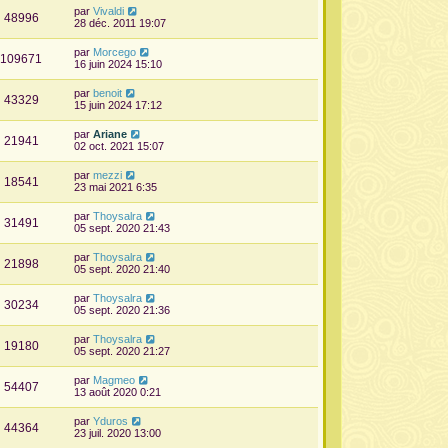
par
Vivaldi
48996
28 déc. 2011 19:07
par
Morcego
109671
16 juin 2024 15:10
par
benoit
43329
15 juin 2024 17:12
par
Ariane
21941
02 oct. 2021 15:07
par
mezzi
18541
23 mai 2021 6:35
par
Thoysalra
31491
05 sept. 2020 21:43
par
Thoysalra
21898
05 sept. 2020 21:40
par
Thoysalra
30234
05 sept. 2020 21:36
par
Thoysalra
19180
05 sept. 2020 21:27
par
Magmeo
54407
13 août 2020 0:21
par
Yduros
44364
23 juil. 2020 13:00