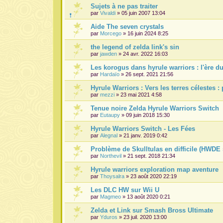
Sujets à ne pas traiter
par
Vivaldi
» 05 juin 2007 13:04
Aide The seven crystals
par
Morcego
» 16 juin 2024 8:25
the legend of zelda link's sin
par
jawden
» 24 avr. 2022 16:03
Les korogus dans hyrule warriors : l'ère du
par
Hardaïo
» 26 sept. 2021 21:56
Hyrule Warriors : Vers les terres célestes 
par
mezzi
» 23 mai 2021 4:58
Tenue noire Zelda Hyrule Warriors Switch
par
Eutaupy
» 09 juin 2018 15:30
Hyrule Warriors Switch - Les Fées
par
Alegnal
» 21 janv. 2019 0:42
Problème de Skulltulas en difficile (HWDE 
par
Northevil
» 21 sept. 2018 21:34
Hyrule warriors exploration map aventure
par
Thoysalra
» 23 août 2020 22:19
Les DLC HW sur Wii U
par
Magmeo
» 13 août 2020 0:21
Zelda et Link sur Smash Bross Ultimate
par
Yduros
» 23 juil. 2020 13:00