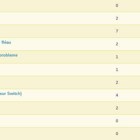
0
2
7
 fléau
2
: probleme
1
1
2
sur Switch)
4
2
0
0