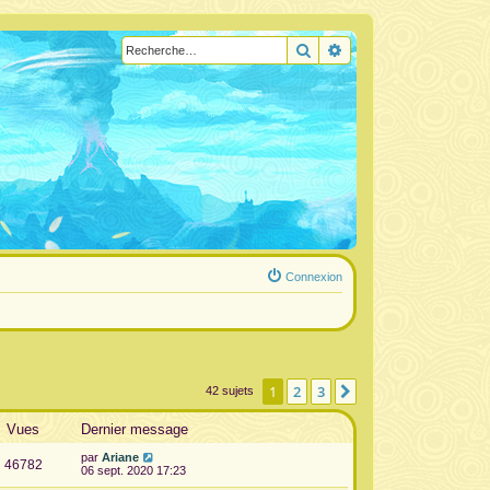
Rechercher
Recherche avancée
Connexion
1
2
3
Suivante
42 sujets
Vues
Dernier message
par
Ariane
46782
06 sept. 2020 17:23