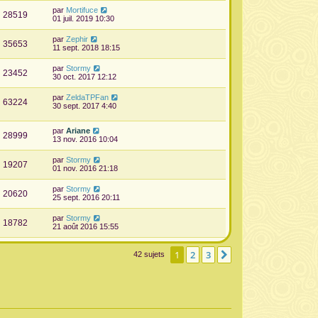
par
Mortifuce
28519
01 juil. 2019 10:30
par
Zephir
35653
11 sept. 2018 18:15
par
Stormy
23452
30 oct. 2017 12:12
par
ZeldaTPFan
63224
30 sept. 2017 4:40
par
Ariane
28999
13 nov. 2016 10:04
par
Stormy
19207
01 nov. 2016 21:18
par
Stormy
20620
25 sept. 2016 20:11
par
Stormy
18782
21 août 2016 15:55
1
2
3
Suivante
42 sujets